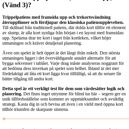
(Vänd 3)?
Trippelpatiens med framsida upp och trekortsvändning
återuppfinner och fördjupar den klassiska patiensupplevelsen.
Till skillnad från traditionell patiens, där dolda kort tillför ett element
av slump, är alla kort synliga från början i en layout med framsidan
upp. Spelarna drar tre kort i taget från kortleken, vilket höjer
utmaningen och kräver detaljerad planering.
Även om spelet är helt öppet är det långt ifrån enkelt. Den största
utmaningen ligger i det överväldigande antalet alternativ för att
bygga sekvenser i tablået. Varje drag måste analyseras noggrant för
att bedöma dess inverkan på spelet som helhet. Ibland är det mer
fördelaktigt att låta ett kort ligga kvar tillfälligt, så att du senare får
bättre tillgång till andra kort.
Detta spel är ett verkligt test för dem som värdesätter logik och
planering.
Det finns inget utrymme för blind tur här – segern ger en
unik tillfredsställelse som kommer av uppmärksamhet och avsiktlig
strategi. Kasta dig in och bevisa att även i en värld med öppna kort
tillhör triumfen de skarpaste sinnena.