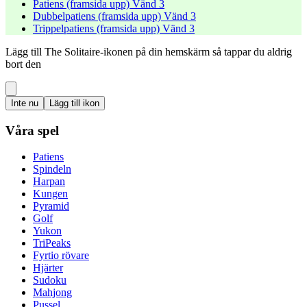
Patiens (framsida upp) Vänd 3
Dubbelpatiens (framsida upp) Vänd 3
Trippelpatiens (framsida upp) Vänd 3
Lägg till The Solitaire-ikonen på din hemskärm så tappar du aldrig
bort den
Inte nu
Lägg till ikon
Våra spel
Patiens
Spindeln
Harpan
Kungen
Pyramid
Golf
Yukon
TriPeaks
Fyrtio rövare
Hjärter
Sudoku
Mahjong
Pussel