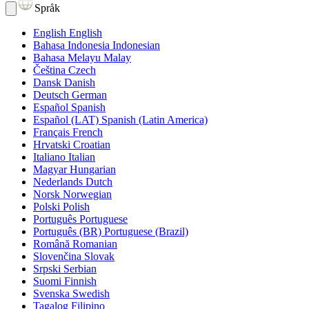
Språk
English
English
Bahasa Indonesia
Indonesian
Bahasa Melayu
Malay
Čeština
Czech
Dansk
Danish
Deutsch
German
Español
Spanish
Español (LAT)
Spanish (Latin America)
Français
French
Hrvatski
Croatian
Italiano
Italian
Magyar
Hungarian
Nederlands
Dutch
Norsk
Norwegian
Polski
Polish
Português
Portuguese
Português (BR)
Portuguese (Brazil)
Română
Romanian
Slovenčina
Slovak
Srpski
Serbian
Suomi
Finnish
Svenska
Swedish
Tagalog
Filipino