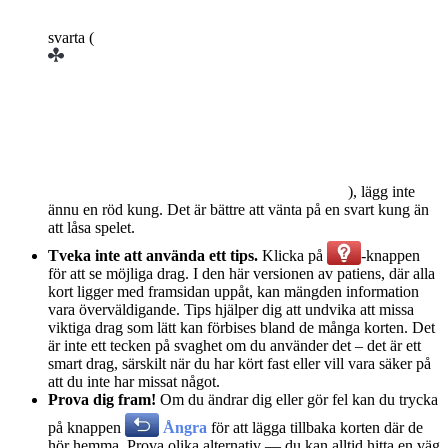
svarta (
), lägg inte
ännu en röd kung. Det är bättre att vänta på en svart kung än
att låsa spelet.
Tveka inte att använda ett tips.
Klicka på
-knappen
för att se möjliga drag. I den här versionen av patiens, där alla
kort ligger med framsidan uppåt, kan mängden information
vara överväldigande. Tips hjälper dig att undvika att missa
viktiga drag som lätt kan förbises bland de många korten. Det
är inte ett tecken på svaghet om du använder det – det är ett
smart drag, särskilt när du har kört fast eller vill vara säker på
att du inte har missat något.
Prova dig fram!
Om du ändrar dig eller gör fel kan du trycka
på knappen
Ångra
för att lägga tillbaka korten där de
hör hemma. Prova olika alternativ — du kan alltid hitta en väg