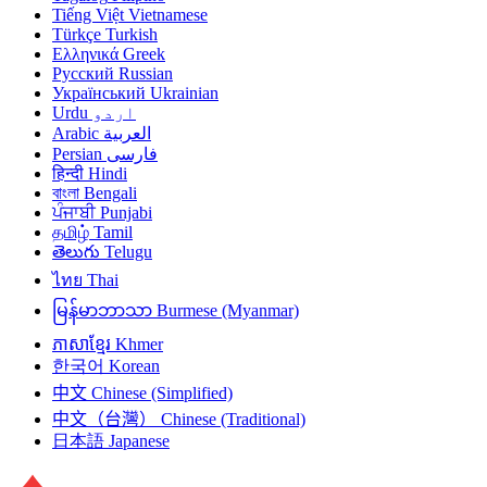
Tiếng Việt
Vietnamese
Türkçe
Turkish
Ελληνικά
Greek
Русский
Russian
Український
Ukrainian
Urdu
اردو
Arabic
العربية
Persian
فارسی
हिन्दी
Hindi
বাংলা
Bengali
ਪੰਜਾਬੀ
Punjabi
தமிழ்
Tamil
తెలుగు
Telugu
ไทย
Thai
မြန်မာဘာသာ
Burmese (Myanmar)
ភាសាខ្មែរ
Khmer
한국어
Korean
中文
Chinese (Simplified)
中文（台灣）
Chinese (Traditional)
日本語
Japanese