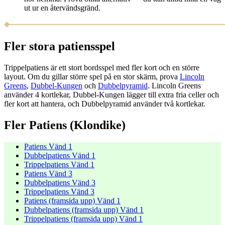
ut ur en återvändsgränd.
Fler stora patiensspel
Trippelpatiens är ett stort bords­spel med fler kort och en större
layout. Om du gillar större spel på en stor skärm, prova
Lincoln
Greens
,
Dubbel-Kungen
och
Dubbelpyramid
. Lincoln Greens
använder 4 kortlekar, Dubbel-Kungen lägger till extra fria celler och
fler kort att hantera, och Dubbelpyramid använder två kortlekar.
Fler Patiens (Klondike)
Patiens Vänd 1
Dubbelpatiens Vänd 1
Trippelpatiens Vänd 1
Patiens Vänd 3
Dubbelpatiens Vänd 3
Trippelpatiens Vänd 3
Patiens (framsida upp) Vänd 1
Dubbelpatiens (framsida upp) Vänd 1
Trippelpatiens (framsida upp) Vänd 1