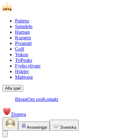
Patiens
Spindeln
Harpan
Kungen
Pyramid
Golf
Yukon
TriPeaks
Fyrtio rövare
Hjärter
Mahjong
Alla spel
Blogg
Om oss
Kontakt
Donera
Aviseringar
Svenska