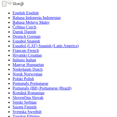
மொழி
English
English
Bahasa Indonesia
Indonesian
Bahasa Melayu
Malay
Čeština
Czech
Dansk
Danish
Deutsch
German
Español
Spanish
Español (LAT)
Spanish (Latin America)
Français
French
Hrvatski
Croatian
Italiano
Italian
Magyar
Hungarian
Nederlands
Dutch
Norsk
Norwegian
Polski
Polish
Português
Portuguese
Português (BR)
Portuguese (Brazil)
Română
Romanian
Slovenčina
Slovak
Srpski
Serbian
Suomi
Finnish
Svenska
Swedish
Tagalog
Filipino