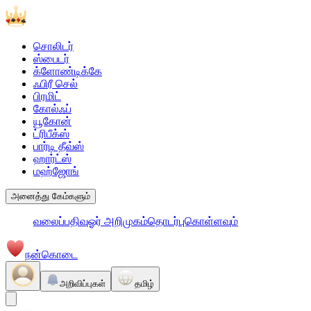
சொலிடர்
ஸ்பைடர்
க்ளோண்டிக்கே
ஃபிரீ செல்
பிரமிட்
கோல்ஃப்
யூகோன்
ட்ரிபீக்ஸ்
பார்டி தீவ்ஸ்
ஹார்ட்ஸ்
மஹ்ஜோங்
அனைத்து கேம்களும்
வலைப்பதிவு
ஓர் அறிமுகம்
தொடர்புகொள்ளவும்
நன்கொடை
அறிவிப்புகள்
தமிழ்