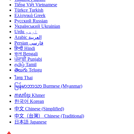
Tiếng Việt
Vietnamese
Türkçe
Turkish
Ελληνικά
Greek
Русский
Russian
Український
Ukrainian
Urdu
اردو
Arabic
العربية
Persian
فارسی
हिन्दी
Hindi
বাংলা
Bengali
ਪੰਜਾਬੀ
Punjabi
தமிழ்
Tamil
తెలుగు
Telugu
ไทย
Thai
မြန်မာဘာသာ
Burmese (Myanmar)
ភាសាខ្មែរ
Khmer
한국어
Korean
中文
Chinese (Simplified)
中文（台灣）
Chinese (Traditional)
日本語
Japanese