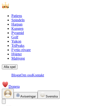
Patiens
Spindeln
Harpan
Kungen
Pyramid
Golf
Yukon
TriPeaks
Fyrtio rövare
Hjärter
Mahjong
Alla spel
Blogg
Om oss
Kontakt
Donera
Aviseringar
Svenska