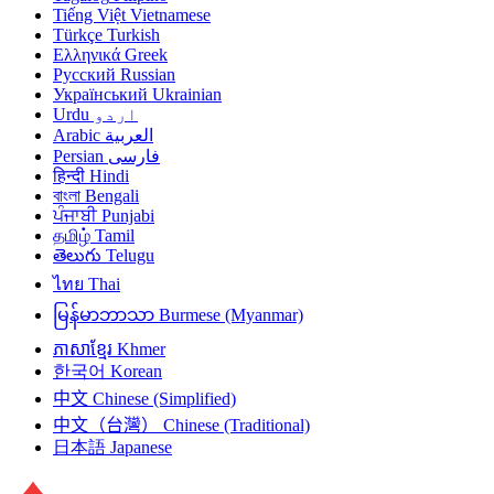
Tiếng Việt
Vietnamese
Türkçe
Turkish
Ελληνικά
Greek
Русский
Russian
Український
Ukrainian
Urdu
اردو
Arabic
العربية
Persian
فارسی
हिन्दी
Hindi
বাংলা
Bengali
ਪੰਜਾਬੀ
Punjabi
தமிழ்
Tamil
తెలుగు
Telugu
ไทย
Thai
မြန်မာဘာသာ
Burmese (Myanmar)
ភាសាខ្មែរ
Khmer
한국어
Korean
中文
Chinese (Simplified)
中文（台灣）
Chinese (Traditional)
日本語
Japanese