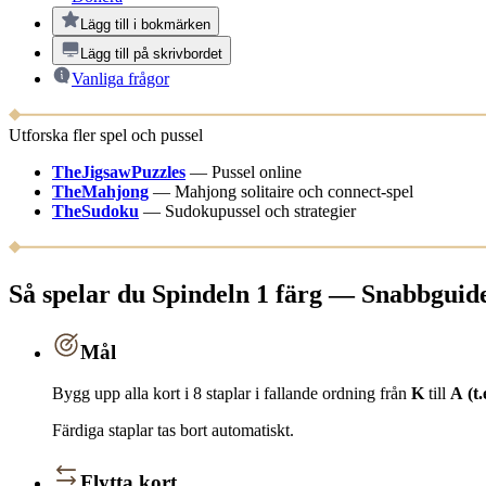
Lägg till i bokmärken
Lägg till på skrivbordet
Vanliga frågor
Utforska fler spel och pussel
TheJigsawPuzzles
—
Pussel online
TheMahjong
—
Mahjong solitaire och connect-spel
TheSudoku
—
Sudokupussel och strategier
Så spelar du Spindeln 1 färg — Snabbguid
Mål
Bygg upp alla kort i 8 staplar i fallande ordning från
K
till
A
(t.
Färdiga staplar tas bort automatiskt.
Flytta kort