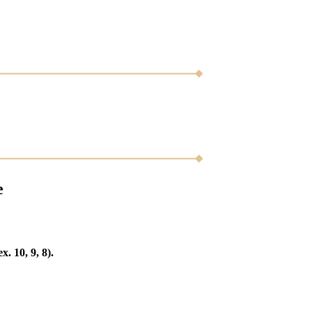
e
ex. 10, 9, 8).