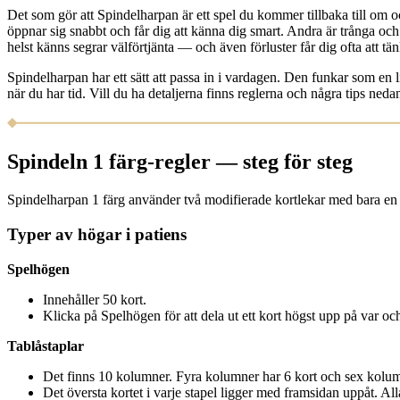
Det som gör att Spindelharpan är ett spel du kommer tillbaka till om oc
öppnar sig snabbt och får dig att känna dig smart. Andra är trånga oc
helst känns segrar välförtjänta — och även förluster får dig ofta att tän
Spindelharpan har ett sätt att passa in i vardagen. Den funkar som en li
när du har tid. Vill du ha detaljerna finns reglerna och några tips neda
Spindeln 1 färg-regler — steg för steg
Spindelharpan 1 färg använder två modifierade kortlekar med bara en fä
Typer av högar i patiens
Spelhögen
Innehåller 50 kort.
Klicka på Spelhögen för att dela ut ett kort högst upp på var och
Tablåstaplar
Det finns 10 kolumner. Fyra kolumner har 6 kort och sex kolumn
Det översta kortet i varje stapel ligger med framsidan uppåt. Al