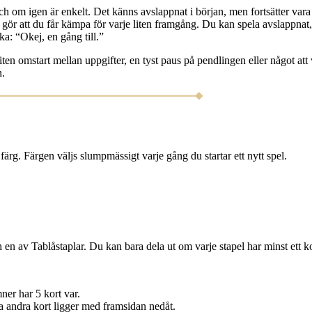
h om igen är enkelt. Det känns avslappnat i början, men fortsätter vara i
h gör att du får kämpa för varje liten framgång. Du kan spela avslappna
ka: “Okej, en gång till.”
ten omstart mellan uppgifter, en tyst paus på pendlingen eller något att 
n.
rg. Färgen väljs slumpmässigt varje gång du startar ett nytt spel.
 en av Tablåstaplar. Du kan bara dela ut om varje stapel har minst ett ko
er har 5 kort var.
la andra kort ligger med framsidan nedåt.