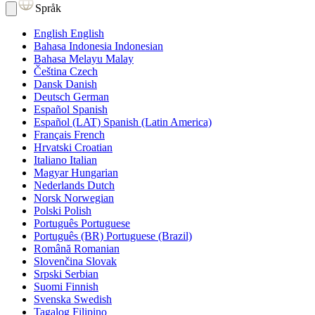
Språk
English
English
Bahasa Indonesia
Indonesian
Bahasa Melayu
Malay
Čeština
Czech
Dansk
Danish
Deutsch
German
Español
Spanish
Español (LAT)
Spanish (Latin America)
Français
French
Hrvatski
Croatian
Italiano
Italian
Magyar
Hungarian
Nederlands
Dutch
Norsk
Norwegian
Polski
Polish
Português
Portuguese
Português (BR)
Portuguese (Brazil)
Română
Romanian
Slovenčina
Slovak
Srpski
Serbian
Suomi
Finnish
Svenska
Swedish
Tagalog
Filipino