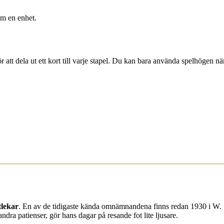
om en enhet.
r att dela ut ett kort till varje stapel. Du kan bara använda spelhögen nä
tlekar
. En av de tidigaste kända omnämnandena finns redan 1930 i W
ra patienser, gör hans dagar på resande fot lite ljusare.