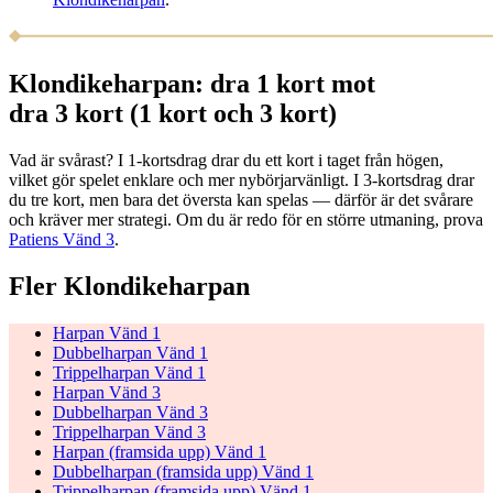
Klondikeharpan: dra 1 kort mot
dra 3 kort (1 kort och 3 kort)
Vad är svårast? I 1-kortsdrag drar du ett kort i taget från högen,
vilket gör spelet enklare och mer nybörjarvänligt. I 3-kortsdrag drar
du tre kort, men bara det översta kan spelas — därför är det svårare
och kräver mer strategi. Om du är redo för en större utmaning, prova
Patiens Vänd 3
.
Fler Klondikeharpan
Harpan Vänd 1
Dubbelharpan Vänd 1
Trippelharpan Vänd 1
Harpan Vänd 3
Dubbelharpan Vänd 3
Trippelharpan Vänd 3
Harpan (framsida upp) Vänd 1
Dubbelharpan (framsida upp) Vänd 1
Trippelharpan (framsida upp) Vänd 1