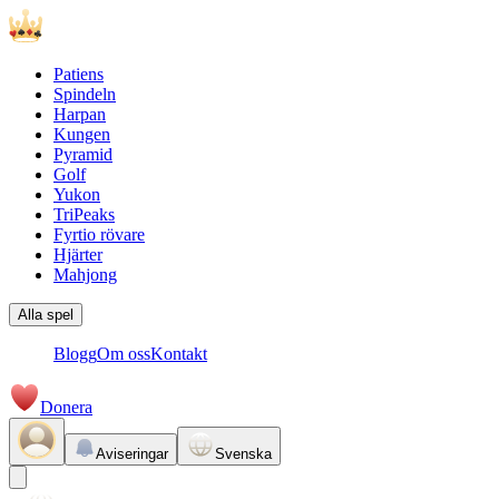
Patiens
Spindeln
Harpan
Kungen
Pyramid
Golf
Yukon
TriPeaks
Fyrtio rövare
Hjärter
Mahjong
Alla spel
Blogg
Om oss
Kontakt
Donera
Aviseringar
Svenska