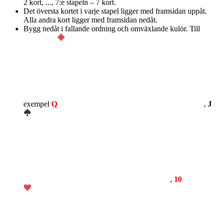
2 kort, ..., 7:e stapeln – 7 kort.
Det översta kortet i varje stapel ligger med framsidan uppåt.
Alla andra kort ligger med framsidan nedåt.
Bygg nedåt i fallande ordning och omväxlande kulör. Till
exempel
Q
,
J
,
10