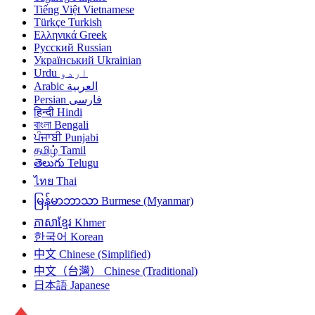
Tiếng Việt
Vietnamese
Türkçe
Turkish
Ελληνικά
Greek
Русский
Russian
Український
Ukrainian
Urdu
اردو
Arabic
العربية
Persian
فارسی
हिन्दी
Hindi
বাংলা
Bengali
ਪੰਜਾਬੀ
Punjabi
தமிழ்
Tamil
తెలుగు
Telugu
ไทย
Thai
မြန်မာဘာသာ
Burmese (Myanmar)
ភាសាខ្មែរ
Khmer
한국어
Korean
中文
Chinese (Simplified)
中文（台灣）
Chinese (Traditional)
日本語
Japanese