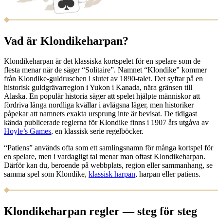
Vad är Klondikeharpan?
Klondikeharpan är det klassiska kortspelet för en spelare som de
flesta menar när de säger “Solitaire”. Namnet “Klondike” kommer
från Klondike-guldruschen i slutet av 1890-talet. Det syftar på en
historisk guldgrävarregion i Yukon i Kanada, nära gränsen till
Alaska. En populär historia säger att spelet hjälpte människor att
fördriva långa nordliga kvällar i avlägsna läger, men historiker
påpekar att namnets exakta ursprung inte är bevisat. De tidigast
kända publicerade reglerna för Klondike finns i 1907 års utgåva av
Hoyle’s Games
, en klassisk serie regelböcker.
“Patiens” används ofta som ett samlingsnamn för många kortspel för
en spelare, men i vardagligt tal menar man oftast Klondikeharpan.
Därför kan du, beroende på webbplats, region eller sammanhang, se
samma spel som Klondike,
klassisk harpan
, harpan eller patiens.
Klondikeharpan regler — steg för steg