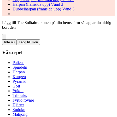
Harpan (framsida upp) Vänd 3
Dubbelharpan (framsida upp) Vänd 3
Lägg till The Solitaire-ikonen på din hemskärm så tappar du aldrig
bort den
Inte nu
Lägg till ikon
Våra spel
Patiens
Spindeln
Harpan
Kungen
Pyramid
Golf
Yukon
TriPeaks
Fyrtio rövare
Hjärter
Sudoku
Mahjong