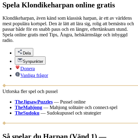
Spela Klondikeharpan online gratis
Klondikeharpan, även känd som klassisk harpan, är ett av världens
mest populära kortspel. Den är lätt att lära sig, rolig att bemästra och
passar både för en snabb paus och en längre, eftertänksam stund.
Spela online gratis med Tips, Ångra, helskärmsläge och inbyggd
radio.
Dela
Synpunkter
Donera
Vanliga frågor
Utforska fler spel och pussel
TheJigsawPuzzles
—
Pussel online
TheMahjong
—
Mahjong solitaire och connect-spel
TheSudoku
—
Sudokupussel och strategier
Så spelar du Harpan (Vänd 1) —