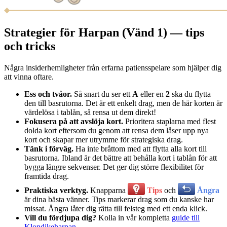
Strategier för Harpan (Vänd 1) — tips
och tricks
Några insiderhemligheter från erfarna patiensspelare som hjälper dig
att vinna oftare.
Ess och tvåor.
Så snart du ser ett
A
eller en
2
ska du flytta
den till basrutorna. Det är ett enkelt drag, men de här korten är
värdelösa i tablån, så rensa ut dem direkt!
Fokusera på att avslöja kort.
Prioritera staplarna med flest
dolda kort eftersom du genom att rensa dem låser upp nya
kort och skapar mer utrymme för strategiska drag.
Tänk i förväg.
Ha inte bråttom med att flytta alla kort till
basrutorna. Ibland är det bättre att behålla kort i tablån för att
bygga längre sekvenser. Det ger dig större flexibilitet för
framtida drag.
Praktiska verktyg.
Knapparna
Tips
och
Ångra
är dina bästa vänner. Tips markerar drag som du kanske har
missat. Ångra låter dig rätta till felsteg med ett enda klick.
Vill du fördjupa dig?
Kolla in vår kompletta
guide till
Klondikeharpan
.