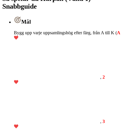
Snabbguide
Mål
Bygg upp varje uppsamlingshög efter färg, från A till K (
A
,
2
,
3