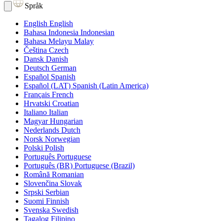
Språk
English
English
Bahasa Indonesia
Indonesian
Bahasa Melayu
Malay
Čeština
Czech
Dansk
Danish
Deutsch
German
Español
Spanish
Español (LAT)
Spanish (Latin America)
Français
French
Hrvatski
Croatian
Italiano
Italian
Magyar
Hungarian
Nederlands
Dutch
Norsk
Norwegian
Polski
Polish
Português
Portuguese
Português (BR)
Portuguese (Brazil)
Română
Romanian
Slovenčina
Slovak
Srpski
Serbian
Suomi
Finnish
Svenska
Swedish
Tagalog
Filipino