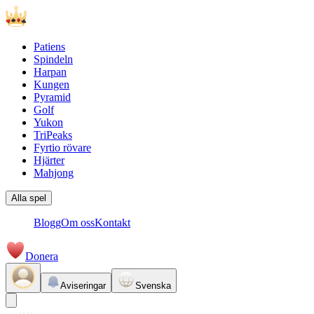
Patiens
Spindeln
Harpan
Kungen
Pyramid
Golf
Yukon
TriPeaks
Fyrtio rövare
Hjärter
Mahjong
Alla spel
Blogg
Om oss
Kontakt
Donera
Aviseringar
Svenska