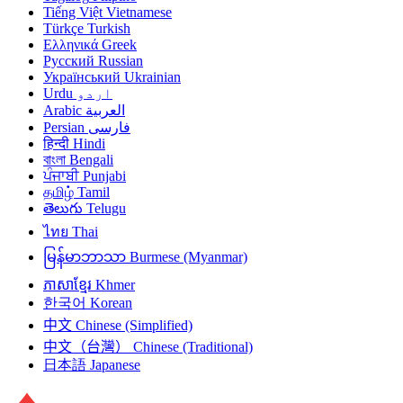
Tiếng Việt
Vietnamese
Türkçe
Turkish
Ελληνικά
Greek
Русский
Russian
Український
Ukrainian
Urdu
اردو
Arabic
العربية
Persian
فارسی
हिन्दी
Hindi
বাংলা
Bengali
ਪੰਜਾਬੀ
Punjabi
தமிழ்
Tamil
తెలుగు
Telugu
ไทย
Thai
မြန်မာဘာသာ
Burmese (Myanmar)
ភាសាខ្មែរ
Khmer
한국어
Korean
中文
Chinese (Simplified)
中文（台灣）
Chinese (Traditional)
日本語
Japanese