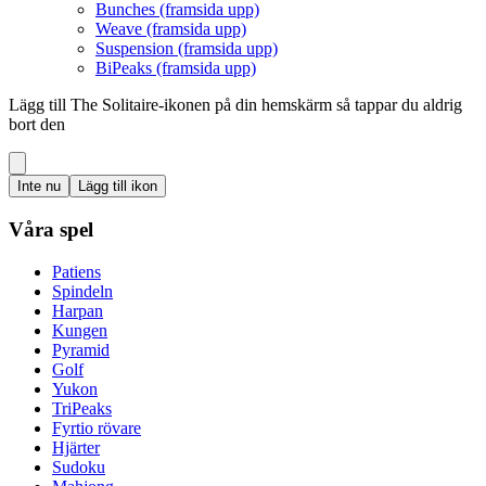
Bunches (framsida upp)
Weave (framsida upp)
Suspension (framsida upp)
BiPeaks (framsida upp)
Lägg till The Solitaire-ikonen på din hemskärm så tappar du aldrig
bort den
Inte nu
Lägg till ikon
Våra spel
Patiens
Spindeln
Harpan
Kungen
Pyramid
Golf
Yukon
TriPeaks
Fyrtio rövare
Hjärter
Sudoku