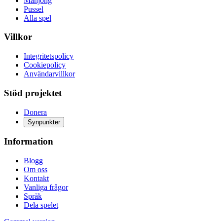
Mahjong
Pussel
Alla spel
Villkor
Integritetspolicy
Cookiepolicy
Användarvillkor
Stöd projektet
Donera
Synpunkter
Information
Blogg
Om oss
Kontakt
Vanliga frågor
Språk
Dela spelet