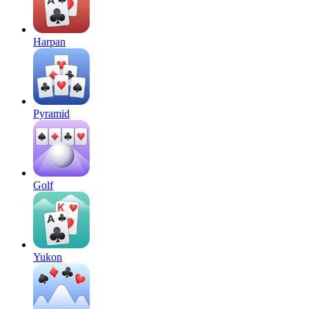
Harpan
Pyramid
Golf
Yukon