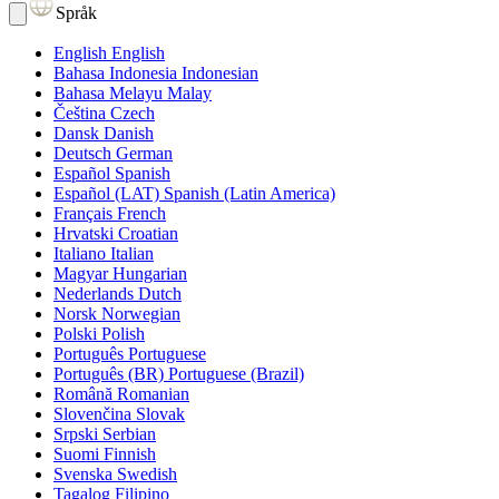
Språk
English
English
Bahasa Indonesia
Indonesian
Bahasa Melayu
Malay
Čeština
Czech
Dansk
Danish
Deutsch
German
Español
Spanish
Español (LAT)
Spanish (Latin America)
Français
French
Hrvatski
Croatian
Italiano
Italian
Magyar
Hungarian
Nederlands
Dutch
Norsk
Norwegian
Polski
Polish
Português
Portuguese
Português (BR)
Portuguese (Brazil)
Română
Romanian
Slovenčina
Slovak
Srpski
Serbian
Suomi
Finnish
Svenska
Swedish
Tagalog
Filipino