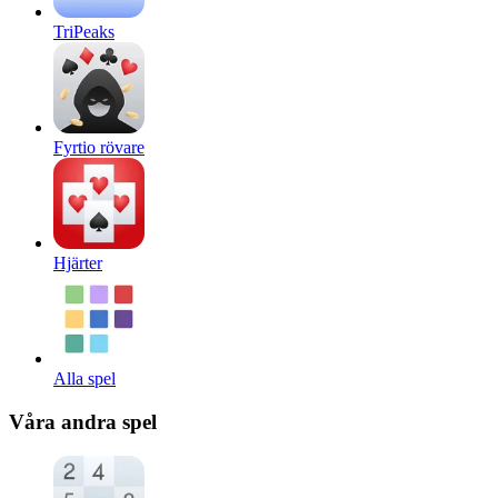
TriPeaks
Fyrtio rövare
Hjärter
Alla spel
Våra andra spel