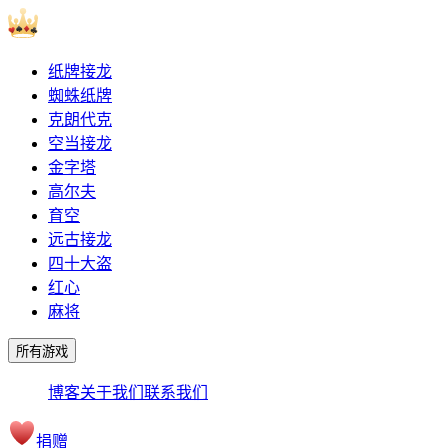
纸牌接龙
蜘蛛纸牌
克朗代克
空当接龙
金字塔
高尔夫
育空
远古接龙
四十大盗
红心
麻将
所有游戏
博客
关于我们
联系我们
捐赠