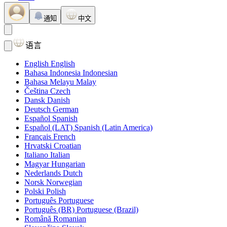
通知
中文
语言
English
English
Bahasa Indonesia
Indonesian
Bahasa Melayu
Malay
Čeština
Czech
Dansk
Danish
Deutsch
German
Español
Spanish
Español (LAT)
Spanish (Latin America)
Français
French
Hrvatski
Croatian
Italiano
Italian
Magyar
Hungarian
Nederlands
Dutch
Norsk
Norwegian
Polski
Polish
Português
Portuguese
Português (BR)
Portuguese (Brazil)
Română
Romanian