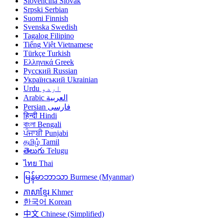
Slovenčina
Slovak
Srpski
Serbian
Suomi
Finnish
Svenska
Swedish
Tagalog
Filipino
Tiếng Việt
Vietnamese
Türkçe
Turkish
Ελληνικά
Greek
Русский
Russian
Український
Ukrainian
Urdu
اردو
Arabic
العربية
Persian
فارسی
हिन्दी
Hindi
বাংলা
Bengali
ਪੰਜਾਬੀ
Punjabi
தமிழ்
Tamil
తెలుగు
Telugu
ไทย
Thai
မြန်မာဘာသာ
Burmese (Myanmar)
ភាសាខ្មែរ
Khmer
한국어
Korean
中文
Chinese (Simplified)