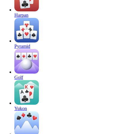
Harpan
Pyramid
Golf
Yukon