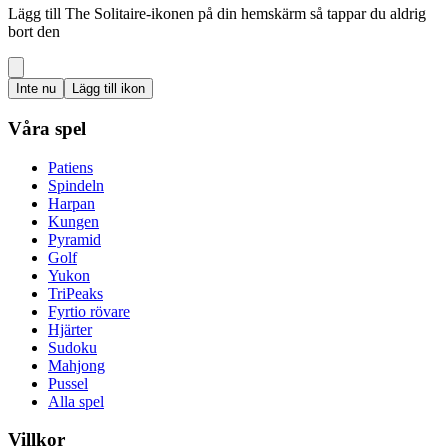
Lägg till The Solitaire-ikonen på din hemskärm så tappar du aldrig
bort den
Inte nu
Lägg till ikon
Våra spel
Patiens
Spindeln
Harpan
Kungen
Pyramid
Golf
Yukon
TriPeaks
Fyrtio rövare
Hjärter
Sudoku
Mahjong
Pussel
Alla spel
Villkor