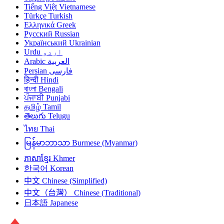
Tiếng Việt
Vietnamese
Türkçe
Turkish
Ελληνικά
Greek
Русский
Russian
Український
Ukrainian
Urdu
اردو
Arabic
العربية
Persian
فارسی
हिन्दी
Hindi
বাংলা
Bengali
ਪੰਜਾਬੀ
Punjabi
தமிழ்
Tamil
తెలుగు
Telugu
ไทย
Thai
မြန်မာဘာသာ
Burmese (Myanmar)
ភាសាខ្មែរ
Khmer
한국어
Korean
中文
Chinese (Simplified)
中文（台灣）
Chinese (Traditional)
日本語
Japanese