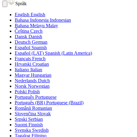
Språk
English
English
Bahasa Indonesia
Indonesian
Bahasa Melayu
Malay
Čeština
Czech
Dansk
Danish
Deutsch
German
Español
Spanish
Español (LAT)
Spanish (Latin America)
Français
French
Hrvatski
Croatian
Italiano
Italian
Magyar
Hungarian
Nederlands
Dutch
Norsk
Norwegian
Polski
Polish
Português
Portuguese
Português (BR)
Portuguese (Brazil)
Română
Romanian
Slovenčina
Slovak
Srpski
Serbian
Suomi
Finnish
Svenska
Swedish
Tagalog
Filipino