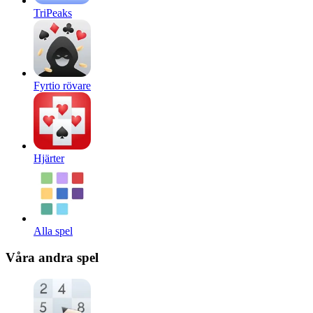
TriPeaks
Fyrtio rövare
Hjärter
Alla spel
Våra andra spel