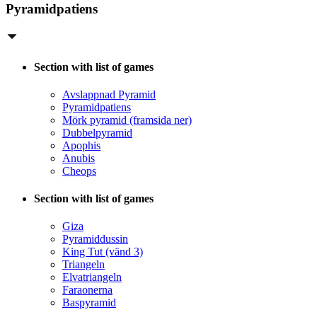
Pyramidpatiens
Section with list of games
Avslappnad Pyramid
Pyramidpatiens
Mörk pyramid (framsida ner)
Dubbelpyramid
Apophis
Anubis
Cheops
Section with list of games
Giza
Pyramiddussin
King Tut (vänd 3)
Triangeln
Elvatriangeln
Faraonerna
Baspyramid