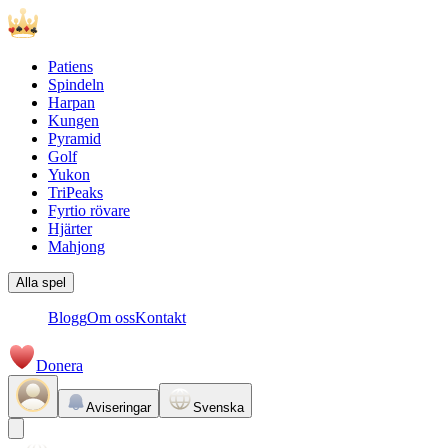
Patiens
Spindeln
Harpan
Kungen
Pyramid
Golf
Yukon
TriPeaks
Fyrtio rövare
Hjärter
Mahjong
Alla spel
Blogg
Om oss
Kontakt
Donera
Aviseringar
Svenska