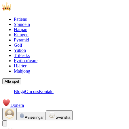
Patiens
Spindeln
Harpan
Kungen
Pyramid
Golf
Yukon
TriPeaks
Fyrtio rövare
Hjärter
Mahjong
Alla spel
Blogg
Om oss
Kontakt
Donera
Aviseringar
Svenska