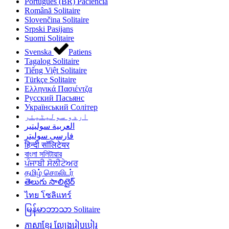
Português (BR)
Paciência
Română
Solitaire
Slovenčina
Solitaire
Srpski
Pasijans
Suomi
Solitaire
Svenska
Patiens
Tagalog
Solitaire
Tiếng Việt
Solitaire
Türkçe
Solitaire
Ελληνικά
Πασιέντζα
Русский
Пасьянс
Український
Солітер
اردو
سولیٹیئر
العربية
سوليتير
فارسی
سولیتر
हिन्दी
सॉलिटेयर
বাংলা
সলিটায়ার
ਪੰਜਾਬੀ
ਸੋਲੀਟੇਅਰ
தமிழ்
சொலிடர்
తెలుగు
సాలిటైర్‌
ไทย
โซลิแทร์
မြန်မာဘာသာ
Solitaire
ភាសាខ្មែរ
ល្បែងរៀបបៀរ