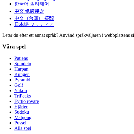
한국어
솔리테어
中文
纸牌接龙
中文（台灣）
接龍
日本語
ソリティア
Letar du efter ett annat språk? Använd språkväljaren i webbplatsens si
Våra spel
Patiens
Spindeln
Harpan
Kungen
Pyramid
Golf
Yukon
TriPeaks
Fyrtio rövare
Hjärter
Sudoku
Mahjong
Pussel
Alla spel