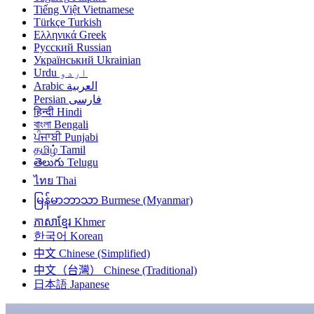
Tiếng Việt
Vietnamese
Türkçe
Turkish
Ελληνικά
Greek
Русский
Russian
Український
Ukrainian
Urdu
اردو
Arabic
العربية
Persian
فارسی
हिन्दी
Hindi
বাংলা
Bengali
ਪੰਜਾਬੀ
Punjabi
தமிழ்
Tamil
తెలుగు
Telugu
ไทย
Thai
မြန်မာဘာသာ
Burmese (Myanmar)
ភាសាខ្មែរ
Khmer
한국어
Korean
中文
Chinese (Simplified)
中文（台灣）
Chinese (Traditional)
日本語
Japanese