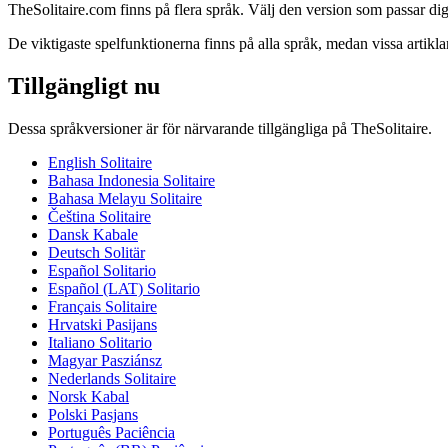
TheSolitaire.com finns på flera språk. Välj den version som passar di
De viktigaste spelfunktionerna finns på alla språk, medan vissa artikl
Tillgängligt nu
Dessa språkversioner är för närvarande tillgängliga på TheSolitaire.
English
Solitaire
Bahasa Indonesia
Solitaire
Bahasa Melayu
Solitaire
Čeština
Solitaire
Dansk
Kabale
Deutsch
Solitär
Español
Solitario
Español (LAT)
Solitario
Français
Solitaire
Hrvatski
Pasijans
Italiano
Solitario
Magyar
Pasziánsz
Nederlands
Solitaire
Norsk
Kabal
Polski
Pasjans
Português
Paciência