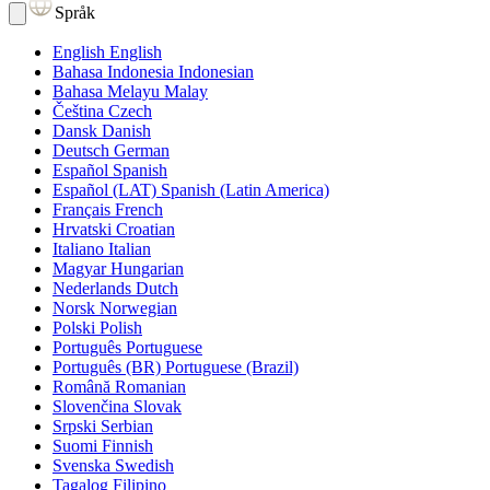
Språk
English
English
Bahasa Indonesia
Indonesian
Bahasa Melayu
Malay
Čeština
Czech
Dansk
Danish
Deutsch
German
Español
Spanish
Español (LAT)
Spanish (Latin America)
Français
French
Hrvatski
Croatian
Italiano
Italian
Magyar
Hungarian
Nederlands
Dutch
Norsk
Norwegian
Polski
Polish
Português
Portuguese
Português (BR)
Portuguese (Brazil)
Română
Romanian
Slovenčina
Slovak
Srpski
Serbian
Suomi
Finnish
Svenska
Swedish
Tagalog
Filipino