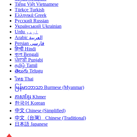
Tiếng Việt
Vietnamese
Türkçe
Turkish
Ελληνικά
Greek
Русский
Russian
Український
Ukrainian
Urdu
اردو
Arabic
العربية
Persian
فارسی
हिन्दी
Hindi
বাংলা
Bengali
ਪੰਜਾਬੀ
Punjabi
தமிழ்
Tamil
తెలుగు
Telugu
ไทย
Thai
မြန်မာဘာသာ
Burmese (Myanmar)
ភាសាខ្មែរ
Khmer
한국어
Korean
中文
Chinese (Simplified)
中文（台灣）
Chinese (Traditional)
日本語
Japanese