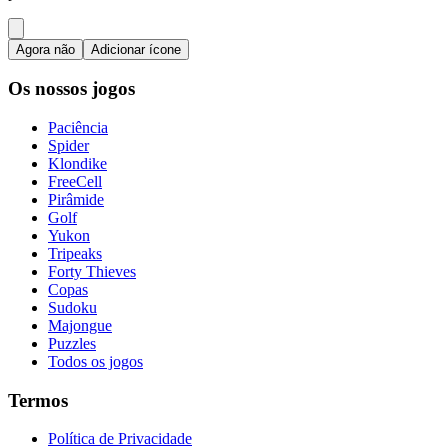
Agora não
Adicionar ícone
Os nossos jogos
Paciência
Spider
Klondike
FreeCell
Pirâmide
Golf
Yukon
Tripeaks
Forty Thieves
Copas
Sudoku
Majongue
Puzzles
Todos os jogos
Termos
Política de Privacidade