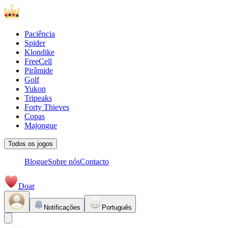
Paciência
Spider
Klondike
FreeCell
Pirâmide
Golf
Yukon
Tripeaks
Forty Thieves
Copas
Majongue
Todos os jogos
Blogue
Sobre nós
Contacto
Doar
Notificações
Português