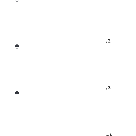
, 2
, 3
...).