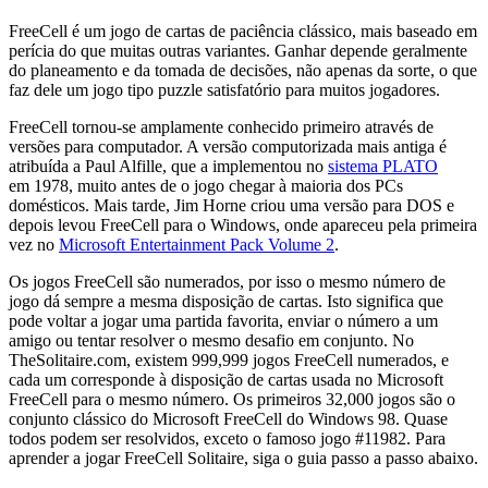
FreeCell é um jogo de cartas de paciência clássico, mais baseado em
perícia do que muitas outras variantes. Ganhar depende geralmente
do planeamento e da tomada de decisões, não apenas da sorte, o que
faz dele um jogo tipo puzzle satisfatório para muitos jogadores.
FreeCell tornou-se amplamente conhecido primeiro através de
versões para computador. A versão computorizada mais antiga é
atribuída a Paul Alfille, que a implementou no
sistema PLATO
em 1978, muito antes de o jogo chegar à maioria dos PCs
domésticos. Mais tarde, Jim Horne criou uma versão para DOS e
depois levou FreeCell para o Windows, onde apareceu pela primeira
vez no
Microsoft Entertainment Pack Volume 2
.
Os jogos FreeCell são numerados, por isso o mesmo número de
jogo dá sempre a mesma disposição de cartas. Isto significa que
pode voltar a jogar uma partida favorita, enviar o número a um
amigo ou tentar resolver o mesmo desafio em conjunto. No
TheSolitaire.com, existem 999,999 jogos FreeCell numerados, e
cada um corresponde à disposição de cartas usada no Microsoft
FreeCell para o mesmo número. Os primeiros 32,000 jogos são o
conjunto clássico do Microsoft FreeCell do Windows 98. Quase
todos podem ser resolvidos, exceto o famoso jogo #11982. Para
aprender a jogar FreeCell Solitaire, siga o guia passo a passo abaixo.