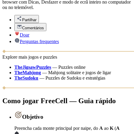
browser com Dicas, Desfazer e modo de ecrã inteiro no computador
ou no telemóvel.
Partilhar
Comentários
Doar
Perguntas frequentes
Explore mais jogos e puzzles
TheJigsawPuzzles
—
Puzzles online
TheMahjong
—
Mahjong solitaire e jogos de ligar
TheSudoku
—
Puzzles de Sudoku e estratégias
Como jogar FreeCell — Guia rápido
Objetivo
Preencha cada monte principal por naipe, do
A
ao
K
(
A