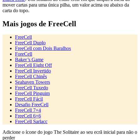
mover cartas para uma única pilha, um valor acima ou abaixo da
carta do topo.
Mais jogos de FreeCell
FreeCell
FreeCell Duplo
FreeCell com Dois Baralhos
ForeCell
Baker’s Game
FreeCell Eight Off
FreeCell Invertido
FreeCell Chinês
Seahaven Towers
FreeCell Tuxedo
FreeCell Pinguim
FreeCell Fácil
Desafio FreeCell
FreeCell 7×4
FreeCell 6×6
FreeCell Sarlacc
Adicione o ícone do jogo The Solitaire ao seu ecrã inicial para não o
perder