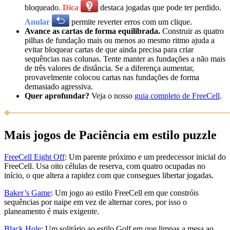
bloqueado.
Dica
destaca jogadas que pode ter perdido.
Anular
permite reverter erros com um clique.
Avance as cartas de forma equilibrada.
Construir as quatro
pilhas de fundação mais ou menos ao mesmo ritmo ajuda a
evitar bloquear cartas de que ainda precisa para criar
sequências nas colunas. Tente manter as fundações a não mais
de três valores de distância. Se a diferença aumentar,
provavelmente colocou cartas nas fundações de forma
demasiado agressiva.
Quer aprofundar?
Veja o nosso
guia completo de FreeCell
.
Mais jogos de Paciência em estilo puzzle
FreeCell Eight Off
: Um parente próximo e um predecessor inicial do
FreeCell. Usa oito células de reserva, com quatro ocupadas no
início, o que altera a rapidez com que consegues libertar jogadas.
Baker’s Game
: Um jogo ao estilo FreeCell em que constróis
sequências por naipe em vez de alternar cores, por isso o
planeamento é mais exigente.
Black Hole
: Um solitário ao estilo Golf em que limpas a mesa ao