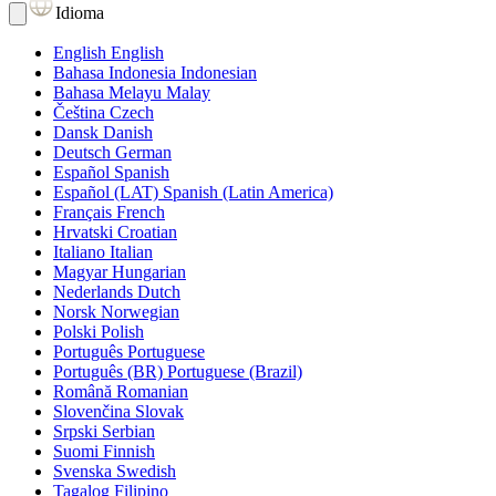
Idioma
English
English
Bahasa Indonesia
Indonesian
Bahasa Melayu
Malay
Čeština
Czech
Dansk
Danish
Deutsch
German
Español
Spanish
Español (LAT)
Spanish (Latin America)
Français
French
Hrvatski
Croatian
Italiano
Italian
Magyar
Hungarian
Nederlands
Dutch
Norsk
Norwegian
Polski
Polish
Português
Portuguese
Português (BR)
Portuguese (Brazil)
Română
Romanian
Slovenčina
Slovak
Srpski
Serbian
Suomi
Finnish
Svenska
Swedish
Tagalog
Filipino