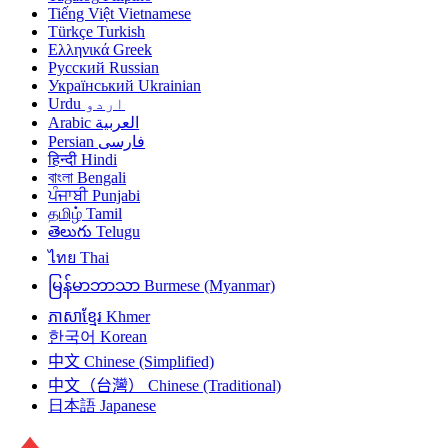
Tiếng Việt
Vietnamese
Türkçe
Turkish
Ελληνικά
Greek
Русский
Russian
Український
Ukrainian
Urdu
اردو
Arabic
العربية
Persian
فارسی
हिन्दी
Hindi
বাংলা
Bengali
ਪੰਜਾਬੀ
Punjabi
தமிழ்
Tamil
తెలుగు
Telugu
ไทย
Thai
မြန်မာဘာသာ
Burmese (Myanmar)
ភាសាខ្មែរ
Khmer
한국어
Korean
中文
Chinese (Simplified)
中文（台灣）
Chinese (Traditional)
日本語
Japanese