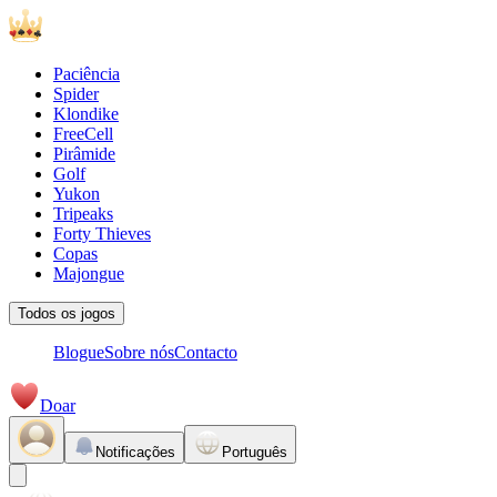
Paciência
Spider
Klondike
FreeCell
Pirâmide
Golf
Yukon
Tripeaks
Forty Thieves
Copas
Majongue
Todos os jogos
Blogue
Sobre nós
Contacto
Doar
Notificações
Português