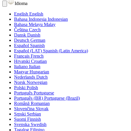
Idioma
English
English
Bahasa Indonesia
Indonesian
Bahasa Melayu
Malay
Čeština
Czech
Dansk
Danish
Deutsch
German
Español
Spanish
Español (LAT)
Spanish (Latin America)
Français
French
Hrvatski
Croatian
Italiano
Italian
Magyar
Hungarian
Nederlands
Dutch
Norsk
Norwegian
Polski
Polish
Português
Portuguese
Português (BR)
Portuguese (Brazil)
Română
Romanian
Slovenčina
Slovak
Srpski
Serbian
Suomi
Finnish
Svenska
Swedish
Tagalog
Filipino