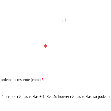
, 2
r ordem decrescente (como
5
mero de células vazias + 1. Se não houver células vazias, só pode mo