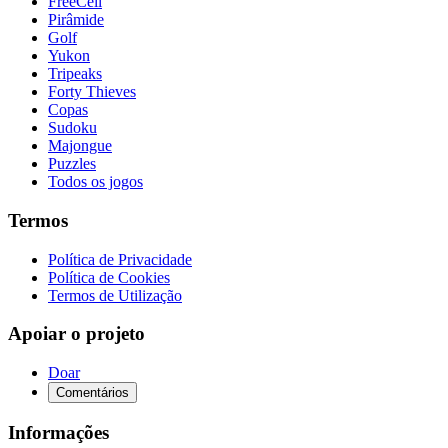
FreeCell
Pirâmide
Golf
Yukon
Tripeaks
Forty Thieves
Copas
Sudoku
Majongue
Puzzles
Todos os jogos
Termos
Política de Privacidade
Política de Cookies
Termos de Utilização
Apoiar o projeto
Doar
Comentários
Informações