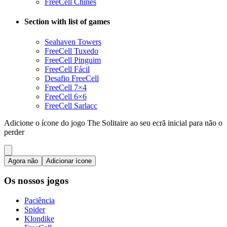
FreeCell Chinês
Section with list of games
Seahaven Towers
FreeCell Tuxedo
FreeCell Pinguim
FreeCell Fácil
Desafio FreeCell
FreeCell 7×4
FreeCell 6×6
FreeCell Sarlacc
Adicione o ícone do jogo The Solitaire ao seu ecrã inicial para não o
perder
Agora não
Adicionar ícone
Os nossos jogos
Paciência
Spider
Klondike