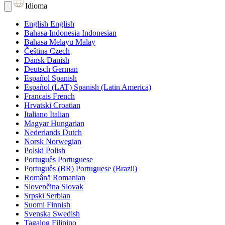
Idioma
English
English
Bahasa Indonesia
Indonesian
Bahasa Melayu
Malay
Čeština
Czech
Dansk
Danish
Deutsch
German
Español
Spanish
Español (LAT)
Spanish (Latin America)
Français
French
Hrvatski
Croatian
Italiano
Italian
Magyar
Hungarian
Nederlands
Dutch
Norsk
Norwegian
Polski
Polish
Português
Portuguese
Português (BR)
Portuguese (Brazil)
Română
Romanian
Slovenčina
Slovak
Srpski
Serbian
Suomi
Finnish
Svenska
Swedish
Tagalog
Filipino