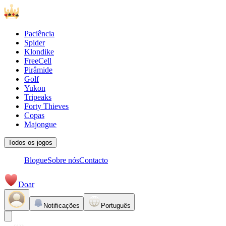
Paciência
Spider
Klondike
FreeCell
Pirâmide
Golf
Yukon
Tripeaks
Forty Thieves
Copas
Majongue
Todos os jogos
Blogue
Sobre nós
Contacto
Doar
Notificações
Português