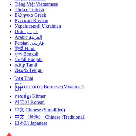
Tiếng Việt
Vietnamese
Türkçe
Turkish
Ελληνικά
Greek
Русский
Russian
Український
Ukrainian
Urdu
اردو
Arabic
العربية
Persian
فارسی
हिन्दी
Hindi
বাংলা
Bengali
ਪੰਜਾਬੀ
Punjabi
தமிழ்
Tamil
తెలుగు
Telugu
ไทย
Thai
မြန်မာဘာသာ
Burmese (Myanmar)
ភាសាខ្មែរ
Khmer
한국어
Korean
中文
Chinese (Simplified)
中文（台灣）
Chinese (Traditional)
日本語
Japanese