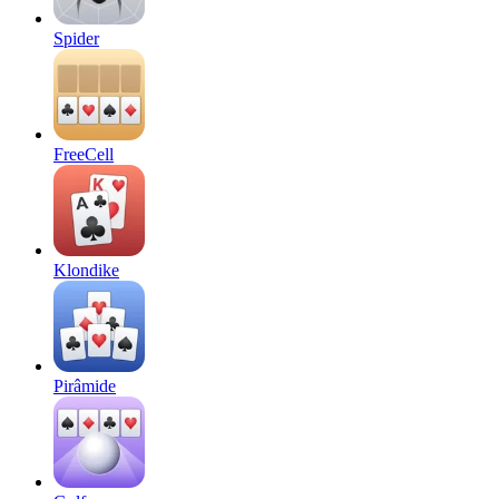
Spider
FreeCell
Klondike
Pirâmide