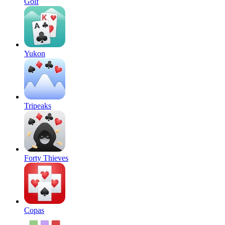
Golf
Yukon
Tripeaks
Forty Thieves
Copas