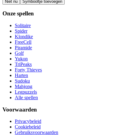
Niet nu
Symbooltje toevoegen
Onze spellen
Solitaire
Spider
Klondike
FreeCell
Piramide
Golf
Yukon
TriPeaks
Forty Thieves
Harten
Sudoku
Mahjong
Legpuzzels
Alle spellen
Voorwaarden
Privacybeleid
Cookiebeleid
Gebruiksvoorwaarden