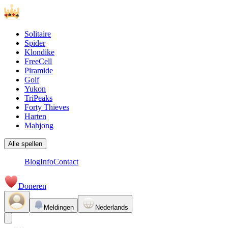
Solitaire
Spider
Klondike
FreeCell
Piramide
Golf
Yukon
TriPeaks
Forty Thieves
Harten
Mahjong
Alle spellen
Blog
Info
Contact
Doneren
Meldingen
Nederlands