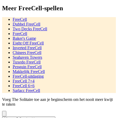
Meer FreeCell-spellen
FreeCell
Dubbel FreeCell
Two Decks FreeCell
ForeCell
Baker's Game
Eight Off FreeCell
Inverted FreeCell
Chinees FreeCell
Seahaven Towers
Tuxedo FreeCell
Penguin FreeCell
Makkelijk FreeCell
FreeCell-uitdaging
FreeCell 7×4
FreeCell 6×6
Sarlacc FreeCell
Voeg The Solitaire toe aan je beginscherm om het nooit meer kwijt
te raken