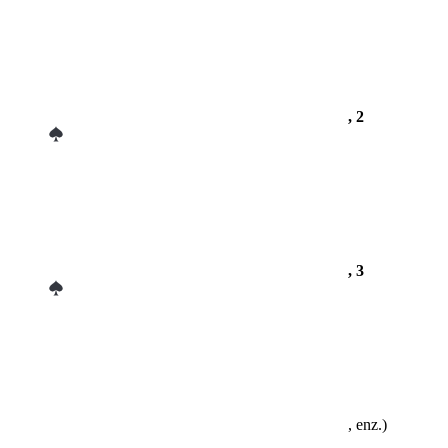
, 2
, 3
, enz.)