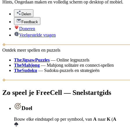
Hints, Ongedaan maken en volledig scherm op desktop of mobiel.
Delen
Feedback
Doneren
Veelgestelde vragen
Ontdek meer spellen en puzzels
TheJigsawPuzzles
—
Online legpuzzels
TheMahjong
—
Mahjong solitaire en connect-spellen
TheSudoku
—
Sudoku-puzzels en strategieën
Zo speel je FreeCell — Snelstartgids
Doel
Bouw elke eindstapel op per symbool, van
A
naar
K
(
A