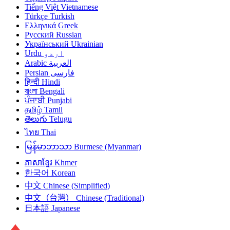
Tiếng Việt
Vietnamese
Türkçe
Turkish
Ελληνικά
Greek
Русский
Russian
Український
Ukrainian
Urdu
اردو
Arabic
العربية
Persian
فارسی
हिन्दी
Hindi
বাংলা
Bengali
ਪੰਜਾਬੀ
Punjabi
தமிழ்
Tamil
తెలుగు
Telugu
ไทย
Thai
မြန်မာဘာသာ
Burmese (Myanmar)
ភាសាខ្មែរ
Khmer
한국어
Korean
中文
Chinese (Simplified)
中文（台灣）
Chinese (Traditional)
日本語
Japanese