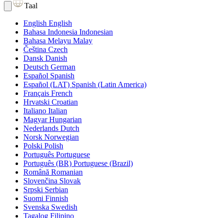
Taal
English
English
Bahasa Indonesia
Indonesian
Bahasa Melayu
Malay
Čeština
Czech
Dansk
Danish
Deutsch
German
Español
Spanish
Español (LAT)
Spanish (Latin America)
Français
French
Hrvatski
Croatian
Italiano
Italian
Magyar
Hungarian
Nederlands
Dutch
Norsk
Norwegian
Polski
Polish
Português
Portuguese
Português (BR)
Portuguese (Brazil)
Română
Romanian
Slovenčina
Slovak
Srpski
Serbian
Suomi
Finnish
Svenska
Swedish
Tagalog
Filipino