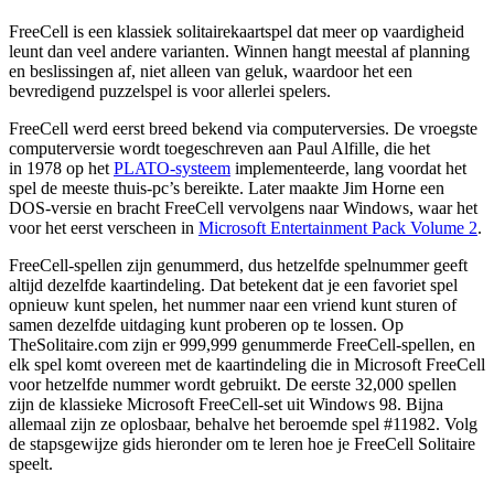
FreeCell is een klassiek solitairekaartspel dat meer op vaardigheid
leunt dan veel andere varianten. Winnen hangt meestal af planning
en beslissingen af, niet alleen van geluk, waardoor het een
bevredigend puzzelspel is voor allerlei spelers.
FreeCell werd eerst breed bekend via computerversies. De vroegste
computerversie wordt toegeschreven aan Paul Alfille, die het
in 1978 op het
PLATO-systeem
implementeerde, lang voordat het
spel de meeste thuis-pc’s bereikte. Later maakte Jim Horne een
DOS-versie en bracht FreeCell vervolgens naar Windows, waar het
voor het eerst verscheen in
Microsoft Entertainment Pack Volume 2
.
FreeCell-spellen zijn genummerd, dus hetzelfde spelnummer geeft
altijd dezelfde kaartindeling. Dat betekent dat je een favoriet spel
opnieuw kunt spelen, het nummer naar een vriend kunt sturen of
samen dezelfde uitdaging kunt proberen op te lossen. Op
TheSolitaire.com zijn er 999,999 genummerde FreeCell-spellen, en
elk spel komt overeen met de kaartindeling die in Microsoft FreeCell
voor hetzelfde nummer wordt gebruikt. De eerste 32,000 spellen
zijn de klassieke Microsoft FreeCell-set uit Windows 98. Bijna
allemaal zijn ze oplosbaar, behalve het beroemde spel #11982. Volg
de stapsgewijze gids hieronder om te leren hoe je FreeCell Solitaire
speelt.