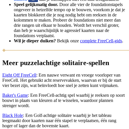
Speel gelijkmatig door.
Door alle vier de foundationstapels
ongeveer in hetzelfde tempo op te bouwen, voorkom je dat je
kaarten blokkeert die je nog nodig hebt om reeksen in de
kolommen te maken. Probeer de foundations niet meer dan
drie rangen uit elkaar te houden. Wordt het verschil groter,
dan heb je waarschijnlijk te agressief kaarten naar de
foundations verplaatst.
Wil je dieper duiken?
Bekijk onze
complete FreeCell-gids
.
Meer puzzelachtige solitaire-spellen
Eight Off FreeCell
: Een nauwe verwant en vroege voorloper van
FreeCell. Het gebruikt acht reservevakken, waarvan er bij de start
vier bezet zijn, wat beïnvloedt hoe snel je zetten kunt vrijmaken.
Baker's Game
: Een FreeCell-achtig spel waarbij je reeksen op soort
bouwt in plaats van kleuren af te wisselen, waardoor plannen
strenger wordt.
Black Hole
: Een Golf-achtige solitaire waarbij je het tableau
leegmaakt door kaarten naar één stapel te verplaatsen, één rang
hoger of lager dan de bovenste kaart.