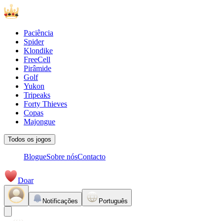
Paciência
Spider
Klondike
FreeCell
Pirâmide
Golf
Yukon
Tripeaks
Forty Thieves
Copas
Majongue
Todos os jogos
Blogue
Sobre nós
Contacto
Doar
Notificações
Português