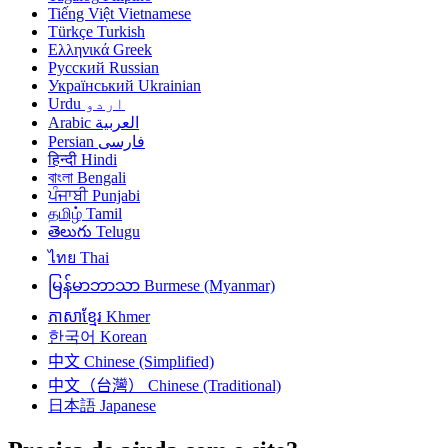
Tiếng Việt
Vietnamese
Türkçe
Turkish
Ελληνικά
Greek
Русский
Russian
Український
Ukrainian
Urdu
اردو
Arabic
العربية
Persian
فارسی
हिन्दी
Hindi
বাংলা
Bengali
ਪੰਜਾਬੀ
Punjabi
தமிழ்
Tamil
తెలుగు
Telugu
ไทย
Thai
မြန်မာဘာသာ
Burmese (Myanmar)
ភាសាខ្មែរ
Khmer
한국어
Korean
中文
Chinese (Simplified)
中文（台灣）
Chinese (Traditional)
日本語
Japanese