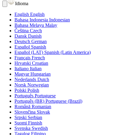
Idioma
English
English
Bahasa Indonesia
Indonesian
Bahasa Melayu
Malay
Čeština
Czech
Dansk
Danish
Deutsch
German
Español
Spanish
Español (LAT)
Spanish (Latin America)
Français
French
Hrvatski
Croatian
Italiano
Italian
Magyar
Hungarian
Nederlands
Dutch
Norsk
Norwegian
Polski
Polish
Português
Portuguese
Português (BR)
Portuguese (Brazil)
Română
Romanian
Slovenčina
Slovak
Srpski
Serbian
Suomi
Finnish
Svenska
Swedish
Tagalog
Filipino