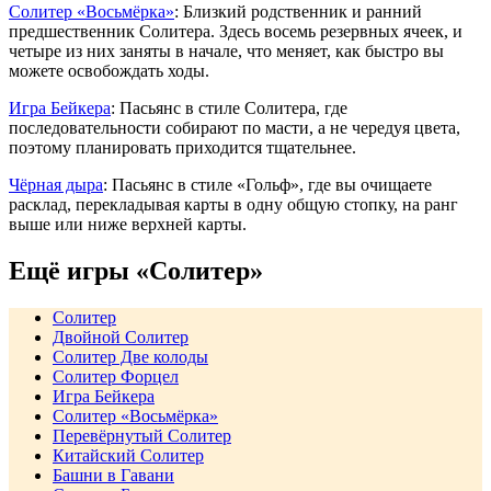
Солитер «Восьмёрка»
: Близкий родственник и ранний
предшественник Солитера. Здесь восемь резервных ячеек, и
четыре из них заняты в начале, что меняет, как быстро вы
можете освобождать ходы.
Игра Бейкера
: Пасьянс в стиле Солитера, где
последовательности собирают по масти, а не чередуя цвета,
поэтому планировать приходится тщательнее.
Чёрная дыра
: Пасьянс в стиле «Гольф», где вы очищаете
расклад, перекладывая карты в одну общую стопку, на ранг
выше или ниже верхней карты.
Ещё игры «Солитер»
Солитер
Двойной Солитер
Солитер Две колоды
Солитер Форцел
Игра Бейкера
Солитер «Восьмёрка»
Перевёрнутый Солитер
Китайский Солитер
Башни в Гавани