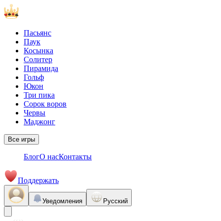
Пасьянс
Паук
Косынка
Солитер
Пирамида
Гольф
Юкон
Три пика
Сорок воров
Червы
Маджонг
Все игры
Блог
О нас
Контакты
Поддержать
Уведомления
Русский