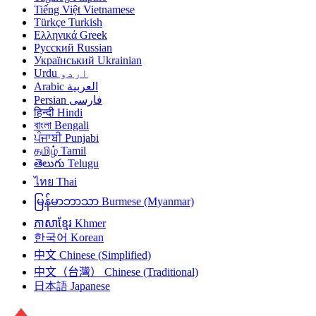
Tiếng Việt
Vietnamese
Türkçe
Turkish
Ελληνικά
Greek
Русский
Russian
Український
Ukrainian
Urdu
اردو
Arabic
العربية
Persian
فارسی
हिन्दी
Hindi
বাংলা
Bengali
ਪੰਜਾਬੀ
Punjabi
தமிழ்
Tamil
తెలుగు
Telugu
ไทย
Thai
မြန်မာဘာသာ
Burmese (Myanmar)
ភាសាខ្មែរ
Khmer
한국어
Korean
中文
Chinese (Simplified)
中文（台灣）
Chinese (Traditional)
日本語
Japanese