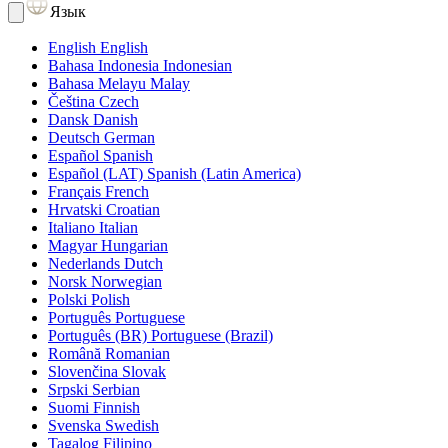
Язык
English
English
Bahasa Indonesia
Indonesian
Bahasa Melayu
Malay
Čeština
Czech
Dansk
Danish
Deutsch
German
Español
Spanish
Español (LAT)
Spanish (Latin America)
Français
French
Hrvatski
Croatian
Italiano
Italian
Magyar
Hungarian
Nederlands
Dutch
Norsk
Norwegian
Polski
Polish
Português
Portuguese
Português (BR)
Portuguese (Brazil)
Română
Romanian
Slovenčina
Slovak
Srpski
Serbian
Suomi
Finnish
Svenska
Swedish
Tagalog
Filipino