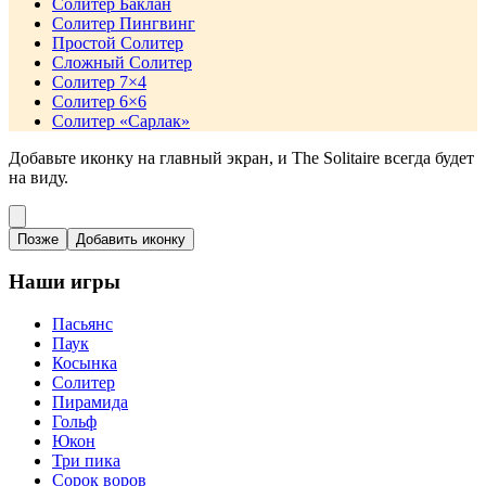
Солитер Баклан
Солитер Пингвинг
Простой Солитер
Сложный Солитер
Солитер 7×4
Солитер 6×6
Солитер «Сарлак»
Добавьте иконку на главный экран, и The Solitaire всегда будет
на виду.
Позже
Добавить иконку
Наши игры
Пасьянс
Паук
Косынка
Солитер
Пирамида
Гольф
Юкон
Три пика
Сорок воров