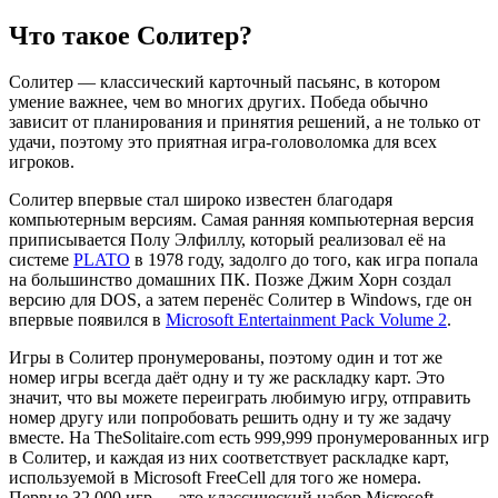
Что такое Солитер?
Солитер — классический карточный пасьянс, в котором
умение важнее, чем во многих других. Победа обычно
зависит от планирования и принятия решений, а не только от
удачи, поэтому это приятная игра-головоломка для всех
игроков.
Солитер впервые стал широко известен благодаря
компьютерным версиям. Самая ранняя компьютерная версия
приписывается Полу Элфиллу, который реализовал её на
системе
PLATO
в 1978 году, задолго до того, как игра попала
на большинство домашних ПК. Позже Джим Хорн создал
версию для DOS, а затем перенёс Солитер в Windows, где он
впервые появился в
Microsoft Entertainment Pack Volume 2
.
Игры в Солитер пронумерованы, поэтому один и тот же
номер игры всегда даёт одну и ту же раскладку карт. Это
значит, что вы можете переиграть любимую игру, отправить
номер другу или попробовать решить одну и ту же задачу
вместе. На TheSolitaire.com есть 999,999 пронумерованных игр
в Солитер, и каждая из них соответствует раскладке карт,
используемой в Microsoft FreeCell для того же номера.
Первые 32,000 игр — это классический набор Microsoft