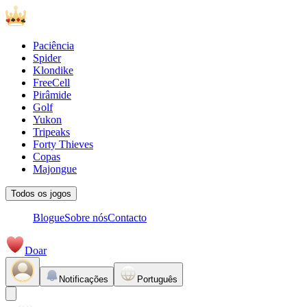
Paciência
Spider
Klondike
FreeCell
Pirâmide
Golf
Yukon
Tripeaks
Forty Thieves
Copas
Majongue
Todos os jogos
Blogue
Sobre nós
Contacto
Doar
Notificações
Português