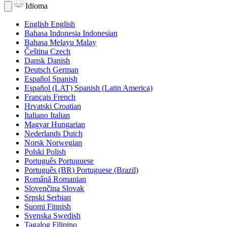
Idioma
English
English
Bahasa Indonesia
Indonesian
Bahasa Melayu
Malay
Čeština
Czech
Dansk
Danish
Deutsch
German
Español
Spanish
Español (LAT)
Spanish (Latin America)
Français
French
Hrvatski
Croatian
Italiano
Italian
Magyar
Hungarian
Nederlands
Dutch
Norsk
Norwegian
Polski
Polish
Português
Portuguese
Português (BR)
Portuguese (Brazil)
Română
Romanian
Slovenčina
Slovak
Srpski
Serbian
Suomi
Finnish
Svenska
Swedish
Tagalog
Filipino