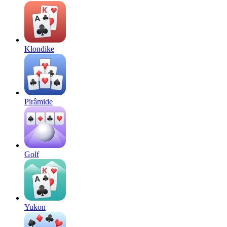
Klondike
Pirâmide
Golf
Yukon