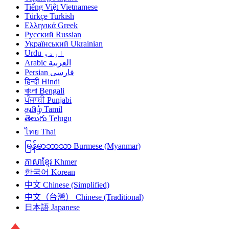
Tiếng Việt
Vietnamese
Türkçe
Turkish
Ελληνικά
Greek
Русский
Russian
Український
Ukrainian
Urdu
اردو
Arabic
العربية
Persian
فارسی
हिन्दी
Hindi
বাংলা
Bengali
ਪੰਜਾਬੀ
Punjabi
தமிழ்
Tamil
తెలుగు
Telugu
ไทย
Thai
မြန်မာဘာသာ
Burmese (Myanmar)
ភាសាខ្មែរ
Khmer
한국어
Korean
中文
Chinese (Simplified)
中文（台灣）
Chinese (Traditional)
日本語
Japanese