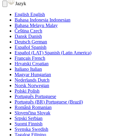
Jazyk
English
English
Bahasa Indonesia
Indonesian
Bahasa Melayu
Malay
Čeština
Czech
Dansk
Danish
Deutsch
German
Español
Spanish
Español (LAT)
Spanish (Latin America)
Français
French
Hrvatski
Croatian
Italiano
Italian
Magyar
Hungarian
Nederlands
Dutch
Norsk
Norwegian
Polski
Polish
Português
Portuguese
Português (BR)
Portuguese (Brazil)
Română
Romanian
Slovenčina
Slovak
Srpski
Serbian
Suomi
Finnish
Svenska
Swedish
Tagalog
Filipino