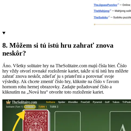
8
.
Môžem si tú istú hru zahrať znova
neskôr?
Áno. Všetky solitaire hry na TheSolitaire.com majú čísla hier. Číslo
hry vždy otvorí rovnaké rozloženie kariet, takže si tú istú hru môžete
zahrať znova neskôr, zdieľať ju s priateľmi a porovnať svoje
výsledky. Ak chcete zmeniť číslo hry, kliknite na číslo v ľavom
hornom rohu hernej obrazovky. Zadajte požadované číslo a
kliknutím na „Nová hra“ otvoríte toto rozloženie kariet.