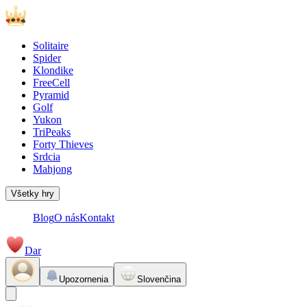
Solitaire
Spider
Klondike
FreeCell
Pyramid
Golf
Yukon
TriPeaks
Forty Thieves
Srdcia
Mahjong
Všetky hry
Blog
O nás
Kontakt
Dar
Upozornenia
Slovenčina