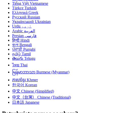
Tiếng Việt
Vietnamese
Türkçe
Turkish
Ελληνικά
Greek
Русский
Russian
Український
Ukrainian
Urdu
اردو
Arabic
العربية
Persian
فارسی
हिन्दी
Hindi
বাংলা
Bengali
ਪੰਜਾਬੀ
Punjabi
தமிழ்
Tamil
తెలుగు
Telugu
ไทย
Thai
မြန်မာဘာသာ
Burmese (Myanmar)
ភាសាខ្មែរ
Khmer
한국어
Korean
中文
Chinese (Simplified)
中文（台灣）
Chinese (Traditional)
日本語
Japanese