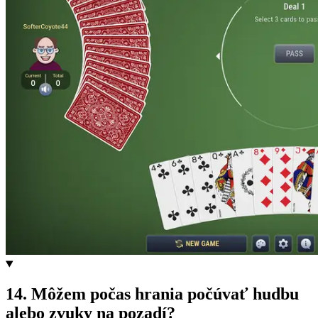
14
.
Môžem počas hrania počúvať hudbu
alebo zvuky na pozadí?