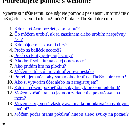
Potrebujete pomoc s webom?
Vyberte si nižšie tému, kde nájdete pomoc s pasiánsmi, informácie o
bežných nastaveniach a užitočné funkcie TheSolitaire.com:
Kde si môžem pozrieť, ako sa hrá?
Čo môžem urobiť, ak sa zaseknem alebo urobím nesprávny
ťah?
Kde nájdem nastavenia hry?
Prečo sa balíček neotočí?
Prečo sa karty pohybujú samy?
Ako hrať solitaire na celej obrazovke?
Ako pridám hru na plochu?
Môžem si tú istú hru zahrať znova neskôr?
Potrebujem účet, aby som mohol hrať na TheSolitaire.com?
Ako si vytvorím účet alebo sa zaregistrujem?
Kde si môžem pozrieť štatistiky hier, ktoré som odohral?
Môžem začať hrať na jednom zariadení a pokračovať na
inom?
Môžem si vytvoriť vlastný avatar a komunikovať s ostatnými
hráčmi?
Môžem počas hrania počúvať hudbu alebo zvuky na pozadí?