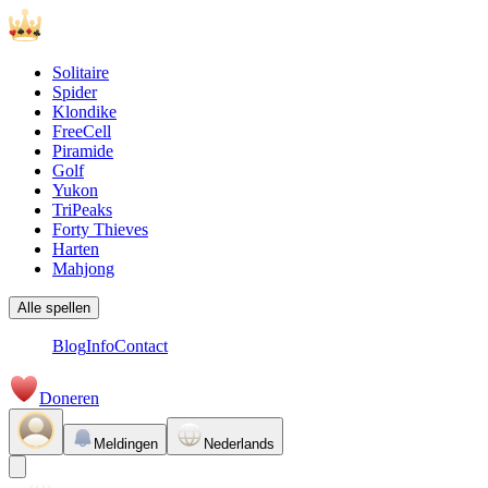
Solitaire
Spider
Klondike
FreeCell
Piramide
Golf
Yukon
TriPeaks
Forty Thieves
Harten
Mahjong
Alle spellen
Blog
Info
Contact
Doneren
Meldingen
Nederlands