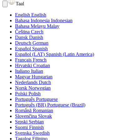
Taal
English
English
Bahasa Indonesia
Indonesian
Bahasa Melayu
Malay
Čeština
Czech
Dansk
Danish
Deutsch
German
Español
Spanish
Español (LAT)
Spanish (Latin America)
Français
French
Hrvatski
Croatian
Italiano
Italian
Magyar
Hungarian
Nederlands
Dutch
Norsk
Norwegian
Polski
Polish
Português
Portuguese
Português (BR)
Portuguese (Brazil)
Română
Romanian
Slovenčina
Slovak
Srpski
Serbian
Suomi
Finnish
Svenska
Swedish
Tagalog
Filipino