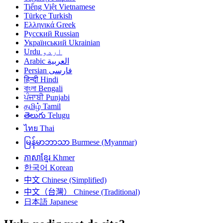
Tiếng Việt
Vietnamese
Türkçe
Turkish
Ελληνικά
Greek
Русский
Russian
Український
Ukrainian
Urdu
اردو
Arabic
العربية
Persian
فارسی
हिन्दी
Hindi
বাংলা
Bengali
ਪੰਜਾਬੀ
Punjabi
தமிழ்
Tamil
తెలుగు
Telugu
ไทย
Thai
မြန်မာဘာသာ
Burmese (Myanmar)
ភាសាខ្មែរ
Khmer
한국어
Korean
中文
Chinese (Simplified)
中文（台灣）
Chinese (Traditional)
日本語
Japanese