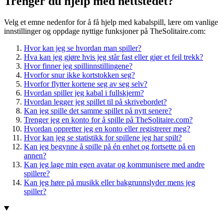
Trenger du hjelp med nettstedet?
Velg et emne nedenfor for å få hjelp med kabalspill, lære om vanlige
innstillinger og oppdage nyttige funksjoner på TheSolitaire.com:
Hvor kan jeg se hvordan man spiller?
Hva kan jeg gjøre hvis jeg står fast eller gjør et feil trekk?
Hvor finner jeg spillinnstillingene?
Hvorfor snur ikke kortstokken seg?
Hvorfor flytter kortene seg av seg selv?
Hvordan spiller jeg kabal i fullskjerm?
Hvordan legger jeg spillet til på skrivebordet?
Kan jeg spille det samme spillet på nytt senere?
Trenger jeg en konto for å spille på TheSolitaire.com?
Hvordan oppretter jeg en konto eller registrerer meg?
Hvor kan jeg se statistikk for spillene jeg har spilt?
Kan jeg begynne å spille på én enhet og fortsette på en
annen?
Kan jeg lage min egen avatar og kommunisere med andre
spillere?
Kan jeg høre på musikk eller bakgrunnslyder mens jeg
spiller?