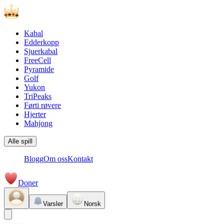
Kabal
Edderkopp
Sjuerkabal
FreeCell
Pyramide
Golf
Yukon
TriPeaks
Førti røvere
Hjerter
Mahjong
Alle spill
Blogg
Om oss
Kontakt
Doner
Varsler
Norsk