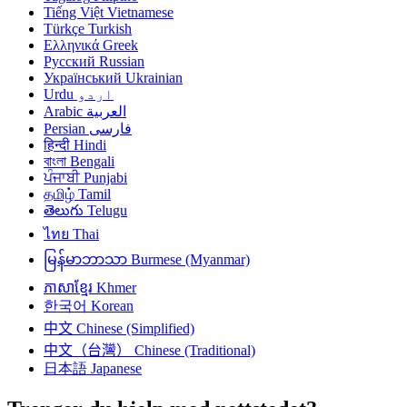
Tiếng Việt
Vietnamese
Türkçe
Turkish
Ελληνικά
Greek
Русский
Russian
Український
Ukrainian
Urdu
اردو
Arabic
العربية
Persian
فارسی
हिन्दी
Hindi
বাংলা
Bengali
ਪੰਜਾਬੀ
Punjabi
தமிழ்
Tamil
తెలుగు
Telugu
ไทย
Thai
မြန်မာဘာသာ
Burmese (Myanmar)
ភាសាខ្មែរ
Khmer
한국어
Korean
中文
Chinese (Simplified)
中文（台灣）
Chinese (Traditional)
日本語
Japanese