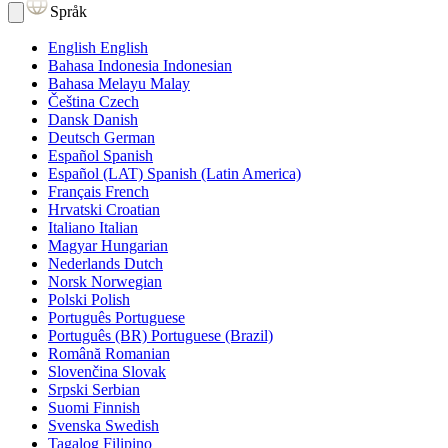
Språk
English
English
Bahasa Indonesia
Indonesian
Bahasa Melayu
Malay
Čeština
Czech
Dansk
Danish
Deutsch
German
Español
Spanish
Español (LAT)
Spanish (Latin America)
Français
French
Hrvatski
Croatian
Italiano
Italian
Magyar
Hungarian
Nederlands
Dutch
Norsk
Norwegian
Polski
Polish
Português
Portuguese
Português (BR)
Portuguese (Brazil)
Română
Romanian
Slovenčina
Slovak
Srpski
Serbian
Suomi
Finnish
Svenska
Swedish
Tagalog
Filipino