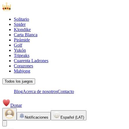
Solitario
Spider
Klondike
Carta Blanca
Pirámide
Golf
Yukón
Tripeaks
Cuarenta Ladrones
Corazones
Mahjong
Todos los juegos
Blog
Acerca de nosotros
Contacto
Donar
Notificaciones
Español (LAT)