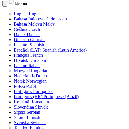
Idioma
English
English
Bahasa Indonesia
Indonesian
Bahasa Melayu
Malay
Čeština
Czech
Dansk
Danish
Deutsch
German
Español
Spanish
Español (LAT)
Spanish (Latin America)
Français
French
Hrvatski
Croatian
Italiano
Italian
Magyar
Hungarian
Nederlands
Dutch
Norsk
Norwegian
Polski
Polish
Português
Portuguese
Português (BR)
Portuguese (Brazil)
Română
Romanian
Slovenčina
Slovak
Srpski
Serbian
Suomi
Finnish
Svenska
Swedish
Tagalog
Filipino