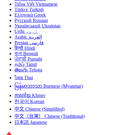
Tiếng Việt
Vietnamese
Türkçe
Turkish
Ελληνικά
Greek
Русский
Russian
Український
Ukrainian
Urdu
اردو
Arabic
العربية
Persian
فارسی
हिन्दी
Hindi
বাংলা
Bengali
ਪੰਜਾਬੀ
Punjabi
தமிழ்
Tamil
తెలుగు
Telugu
ไทย
Thai
မြန်မာဘာသာ
Burmese (Myanmar)
ភាសាខ្មែរ
Khmer
한국어
Korean
中文
Chinese (Simplified)
中文（台灣）
Chinese (Traditional)
日本語
Japanese