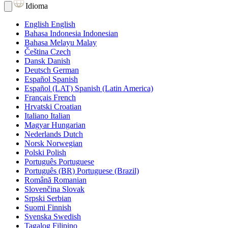
Idioma
English
English
Bahasa Indonesia
Indonesian
Bahasa Melayu
Malay
Čeština
Czech
Dansk
Danish
Deutsch
German
Español
Spanish
Español (LAT)
Spanish (Latin America)
Français
French
Hrvatski
Croatian
Italiano
Italian
Magyar
Hungarian
Nederlands
Dutch
Norsk
Norwegian
Polski
Polish
Português
Portuguese
Português (BR)
Portuguese (Brazil)
Română
Romanian
Slovenčina
Slovak
Srpski
Serbian
Suomi
Finnish
Svenska
Swedish
Tagalog
Filipino