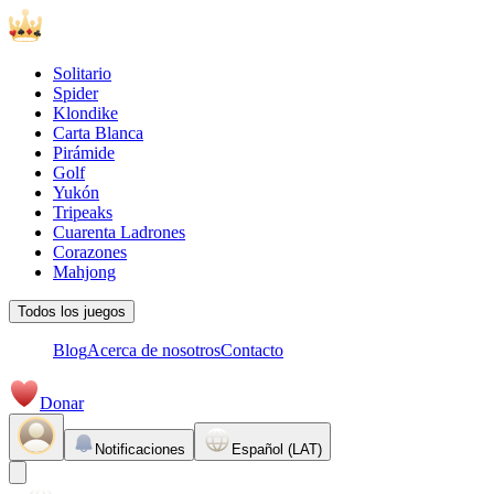
Solitario
Spider
Klondike
Carta Blanca
Pirámide
Golf
Yukón
Tripeaks
Cuarenta Ladrones
Corazones
Mahjong
Todos los juegos
Blog
Acerca de nosotros
Contacto
Donar
Notificaciones
Español (LAT)