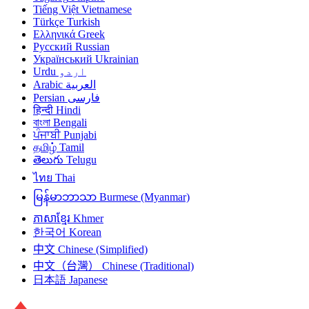
Tiếng Việt
Vietnamese
Türkçe
Turkish
Ελληνικά
Greek
Русский
Russian
Український
Ukrainian
Urdu
اردو
Arabic
العربية
Persian
فارسی
हिन्दी
Hindi
বাংলা
Bengali
ਪੰਜਾਬੀ
Punjabi
தமிழ்
Tamil
తెలుగు
Telugu
ไทย
Thai
မြန်မာဘာသာ
Burmese (Myanmar)
ភាសាខ្មែរ
Khmer
한국어
Korean
中文
Chinese (Simplified)
中文（台灣）
Chinese (Traditional)
日本語
Japanese