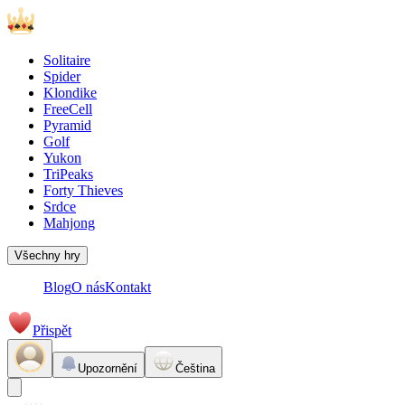
Solitaire
Spider
Klondike
FreeCell
Pyramid
Golf
Yukon
TriPeaks
Forty Thieves
Srdce
Mahjong
Všechny hry
Blog
O nás
Kontakt
Přispět
Upozornění
Čeština