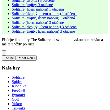
Solitaire (dvojitý) 3 otáčené
Solitaire (trojitý) 3 otáčené
Solitaire (lícem nahoru) 1 otáčená
Solitaire (dvojitý, lícem nahoru) 1 otáčená
Solitaire (trojitý, lícem nahoru) 1 otáčená
Solitaire (lícem nahoru) 3 otáčené
Solitaire (dvojitý, lícem nahoru) 3 otáčené
Solitaire (trojitý, lícem nahoru) 3 otáčené
Přidejte ikonu hry The Solitaire na svou domovskou obrazovku a
mějte ji vždy po ruce
Teď ne
Přidat ikonu
Naše hry
Solitaire
Spider
Klondike
FreeCell
Pyramid
Golf
Yukon
TriPeaks