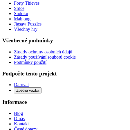
Forty Thieves
Srdce
Sudoku
Mahjong
Jigsaw Puzzles
Všechny hry
Všeobecné podmínky
Zásady ochrany osobních údajů
Zásady používání souborů cookie
Podmínky použití
Podpořte tento projekt
Darovat
Zpětná vazba
Informace
Blog
O nás
Kontakt
Časté dotazy