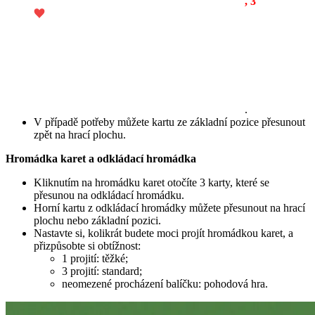
, 3
.
V případě potřeby můžete kartu ze základní pozice přesunout
zpět na hrací plochu.
Hromádka karet a odkládací hromádka
Kliknutím na hromádku karet otočíte 3 karty, které se
přesunou na odkládací hromádku.
Horní kartu z odkládací hromádky můžete přesunout na hrací
plochu nebo základní pozici.
Nastavte si, kolikrát budete moci projít hromádkou karet, a
přizpůsobte si obtížnost:
1 projití: těžké;
3 projití: standard;
neomezené procházení balíčku: pohodová hra.