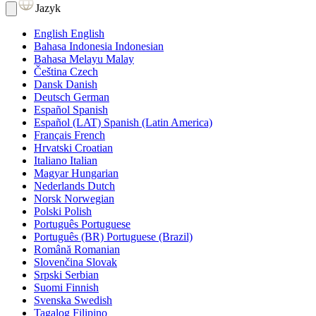
Jazyk
English
English
Bahasa Indonesia
Indonesian
Bahasa Melayu
Malay
Čeština
Czech
Dansk
Danish
Deutsch
German
Español
Spanish
Español (LAT)
Spanish (Latin America)
Français
French
Hrvatski
Croatian
Italiano
Italian
Magyar
Hungarian
Nederlands
Dutch
Norsk
Norwegian
Polski
Polish
Português
Portuguese
Português (BR)
Portuguese (Brazil)
Română
Romanian
Slovenčina
Slovak
Srpski
Serbian
Suomi
Finnish
Svenska
Swedish
Tagalog
Filipino