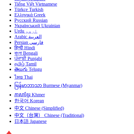
Tiếng Việt
Vietnamese
Türkçe
Turkish
Ελληνικά
Greek
Русский
Russian
Український
Ukrainian
Urdu
اردو
Arabic
العربية
Persian
فارسی
हिन्दी
Hindi
বাংলা
Bengali
ਪੰਜਾਬੀ
Punjabi
தமிழ்
Tamil
తెలుగు
Telugu
ไทย
Thai
မြန်မာဘာသာ
Burmese (Myanmar)
ភាសាខ្មែរ
Khmer
한국어
Korean
中文
Chinese (Simplified)
中文（台灣）
Chinese (Traditional)
日本語
Japanese