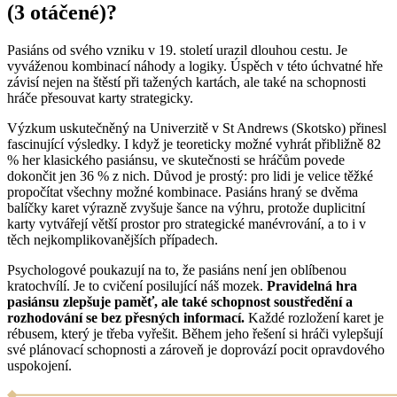
(3 otáčené)?
Pasiáns od svého vzniku v 19. století urazil dlouhou cestu. Je
vyváženou kombinací náhody a logiky. Úspěch v této úchvatné hře
závisí nejen na štěstí při tažených kartách, ale také na schopnosti
hráče přesouvat karty strategicky.
Výzkum uskutečněný na Univerzitě v St Andrews (Skotsko) přinesl
fascinující výsledky. I když je teoreticky možné vyhrát přibližně 82
% her klasického pasiánsu, ve skutečnosti se hráčům povede
dokončit jen 36 % z nich. Důvod je prostý: pro lidi je velice těžké
propočítat všechny možné kombinace. Pasiáns hraný se dvěma
balíčky karet výrazně zvyšuje šance na výhru, protože duplicitní
karty vytvářejí větší prostor pro strategické manévrování, a to i v
těch nejkomplikovanějších případech.
Psychologové poukazují na to, že pasiáns není jen oblíbenou
kratochvílí. Je to cvičení posilující náš mozek.
Pravidelná hra
pasiánsu zlepšuje paměť, ale také schopnost soustředění a
rozhodování se bez přesných informací.
Každé rozložení karet je
rébusem, který je třeba vyřešit. Během jeho řešení si hráči vylepšují
své plánovací schopnosti a zároveň je doprovází pocit opravdového
uspokojení.