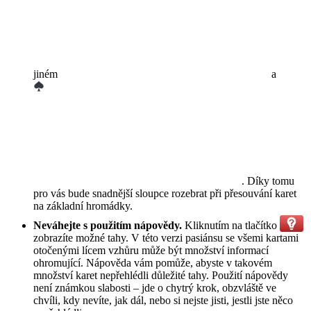
jiném
a
. Díky tomu
pro vás bude snadnější sloupce rozebrat při přesouvání karet
na základní hromádky.
Neváhejte s použitím nápovědy.
Kliknutím na tlačítko
zobrazíte možné tahy. V této verzi pasiánsu se všemi kartami
otočenými lícem vzhůru může být množství informací
ohromující. Nápověda vám pomůže, abyste v takovém
množství karet nepřehlédli důležité tahy. Použití nápovědy
není známkou slabosti – jde o chytrý krok, obzvláště ve
chvíli, kdy nevíte, jak dál, nebo si nejste jisti, jestli jste něco