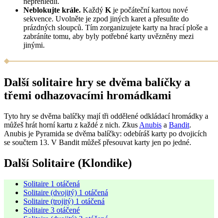
nepřehlédli.
Neblokujte krále.
Každý
K
je počáteční kartou nové
sekvence. Uvolněte je zpod jiných karet a přesuňte do
prázdných sloupců. Tím zorganizujete karty na hrací ploše a
zabráníte tomu, aby byly potřebné karty uvězněny mezi
jinými.
Další solitaire hry se dvěma balíčky a
třemi odhazovacími hromádkami
Tyto hry se dvěma balíčky mají tři oddělené odkládací hromádky a
můžeš hrát horní kartu z každé z nich. Zkus
Anubis
a
Bandit
.
Anubis je Pyramida se dvěma balíčky: odebíráš karty po dvojicích
se součtem 13. V Bandit můžeš přesouvat karty jen po jedné.
Další Solitaire (Klondike)
Solitaire 1 otáčená
Solitaire (dvojitý) 1 otáčená
Solitaire (trojitý) 1 otáčená
Solitaire 3 otáčené