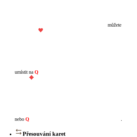
můžete
umístit na
Q
nebo
Q
.
Přesouvání karet