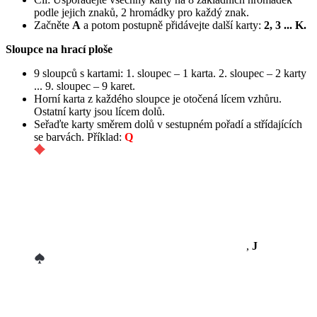
podle jejich znaků, 2 hromádky pro každý znak.
Začněte
A
a potom postupně přidávejte další karty:
2, 3 ... K.
Sloupce na hrací ploše
9 sloupců s kartami: 1. sloupec – 1 karta. 2. sloupec – 2 karty
... 9. sloupec – 9 karet.
Horní karta z každého sloupce je otočená lícem vzhůru.
Ostatní karty jsou lícem dolů.
Seřaďte karty směrem dolů v sestupném pořadí a střídajících
se barvách. Příklad:
Q
,
J