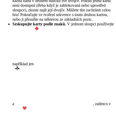
každá karta v druhém balíčku své dvojče. Pokud jedna karta
není dostupná (třeba když je zablokovaná nebo uprostřed
sloupce), zkuste najít její dvojče. Můžete tím zachránit celou
hru! Pokračujte ve tvoření sekvence s touto druhou kartou,
nebo ji přesuňte na některou ze základních pozic.
Seskupujte karty podle znaků.
V jednom sloupci používejte
například jen
a
, zatímco v