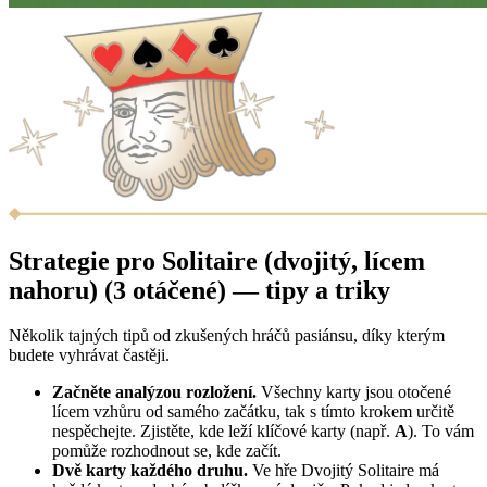
Strategie pro Solitaire (dvojitý, lícem
nahoru) (3 otáčené) — tipy a triky
Několik tajných tipů od zkušených hráčů pasiánsu, díky kterým
budete vyhrávat častěji.
Začněte analýzou rozložení.
Všechny karty jsou otočené
lícem vzhůru od samého začátku, tak s tímto krokem určitě
nespěchejte. Zjistěte, kde leží klíčové karty (např.
A
). To vám
pomůže rozhodnout se, kde začít.
Dvě karty každého druhu.
Ve hře Dvojitý Solitaire má