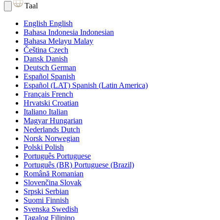
Taal
English
English
Bahasa Indonesia
Indonesian
Bahasa Melayu
Malay
Čeština
Czech
Dansk
Danish
Deutsch
German
Español
Spanish
Español (LAT)
Spanish (Latin America)
Français
French
Hrvatski
Croatian
Italiano
Italian
Magyar
Hungarian
Nederlands
Dutch
Norsk
Norwegian
Polski
Polish
Português
Portuguese
Português (BR)
Portuguese (Brazil)
Română
Romanian
Slovenčina
Slovak
Srpski
Serbian
Suomi
Finnish
Svenska
Swedish
Tagalog
Filipino