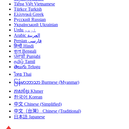
Tiếng Việt
Vietnamese
Türkçe
Turkish
Ελληνικά
Greek
Русский
Russian
Український
Ukrainian
Urdu
اردو
Arabic
العربية
Persian
فارسی
हिन्दी
Hindi
বাংলা
Bengali
ਪੰਜਾਬੀ
Punjabi
தமிழ்
Tamil
తెలుగు
Telugu
ไทย
Thai
မြန်မာဘာသာ
Burmese (Myanmar)
ភាសាខ្មែរ
Khmer
한국어
Korean
中文
Chinese (Simplified)
中文（台灣）
Chinese (Traditional)
日本語
Japanese