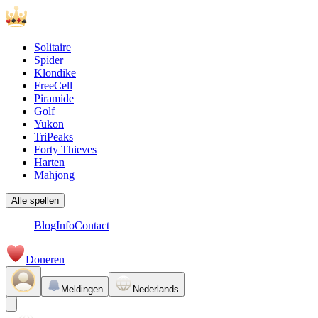
Solitaire
Spider
Klondike
FreeCell
Piramide
Golf
Yukon
TriPeaks
Forty Thieves
Harten
Mahjong
Alle spellen
Blog
Info
Contact
Doneren
Meldingen
Nederlands