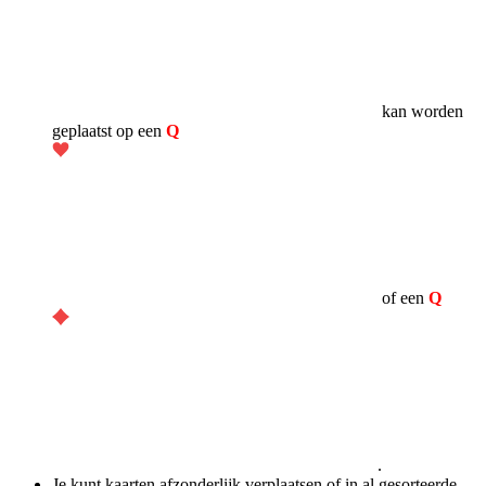
kan worden
geplaatst op een
Q
of een
Q
.
Je kunt kaarten afzonderlijk verplaatsen of in al gesorteerde