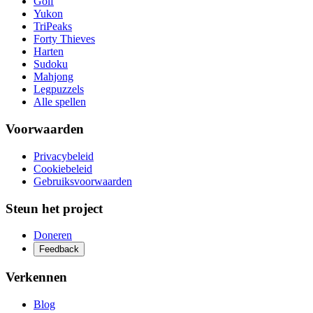
Golf
Yukon
TriPeaks
Forty Thieves
Harten
Sudoku
Mahjong
Legpuzzels
Alle spellen
Voorwaarden
Privacybeleid
Cookiebeleid
Gebruiksvoorwaarden
Steun het project
Doneren
Feedback
Verkennen
Blog