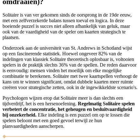
omdraaien)?
Solitaire is van ver gekomen sinds de oorsprong in de 19de eeuw,
met een zelfverzekerde balans tussen toeval en logica. In deze
boeiende puzzel is succes niet alleen afhankelijk van geluk, maar
ook van de vaardigheid van de speler om kaarten strategisch te
plaatsen.
Onderzoek aan de universiteit van St. Andrews in Schotland wijst
op een fascinerende statistiek. Hoewel ongeveer 82% van de
indelingen van klassiek Solitaire theoretisch oplosbaar is, voltooien
spelers in de praktijk slechts 36% van de spellen. De reden daarvoor
is eenvoudig: mensen vinden het moeilijk om elke mogelijke
combinatie te berekenen. Solitaire met twee kaartspellen verhoogt de
kans om te winnen significant, omdat dubbele kaarten meer ruimte
creëren voor strategische zetten, ook in de ingewikkeldste scenario's.
Psychologen wijzen erop dat Solitaire meer is dan slechts een
tijdverdrijf, het is een hersenoefening.
Regelmatig Solitaire spelen
verbetert de concentratie, het geheugen en besluitvaardigheid
bij onzekerheid.
Elke indeling is een puzzel om op te lossen die
spelers beloont met een goed gevoel terwijl ze hun
planvaardigheden aanscherpen.