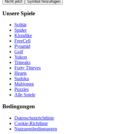
Nicht jetzt
Symbol hinzufügen
Unsere Spiele
Solitär
Spider
Klondike
FreeCell
Pyramid
Golf
Yukon
Tripeaks
Forty Thieves
Hearts
Sudoku
Mahjongg
Puzzles
Alle Spiele
Bedingungen
Datenschutzrichtlinie
Cookie-Richtlinie
Nutzungsbedingungen