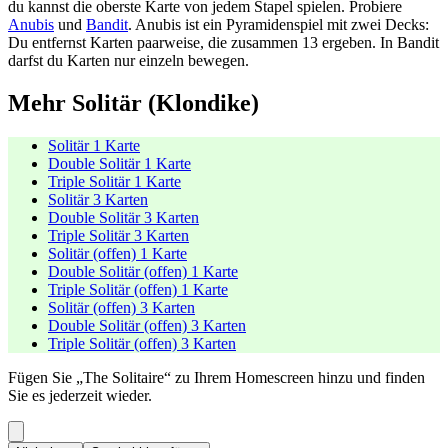
du kannst die oberste Karte von jedem Stapel spielen. Probiere
Anubis
und
Bandit
. Anubis ist ein Pyramidenspiel mit zwei Decks:
Du entfernst Karten paarweise, die zusammen 13 ergeben. In Bandit
darfst du Karten nur einzeln bewegen.
Mehr Solitär (Klondike)
Solitär 1 Karte
Double Solitär 1 Karte
Triple Solitär 1 Karte
Solitär 3 Karten
Double Solitär 3 Karten
Triple Solitär 3 Karten
Solitär (offen) 1 Karte
Double Solitär (offen) 1 Karte
Triple Solitär (offen) 1 Karte
Solitär (offen) 3 Karten
Double Solitär (offen) 3 Karten
Triple Solitär (offen) 3 Karten
Fügen Sie „The Solitaire“ zu Ihrem Homescreen hinzu und finden
Sie es jederzeit wieder.