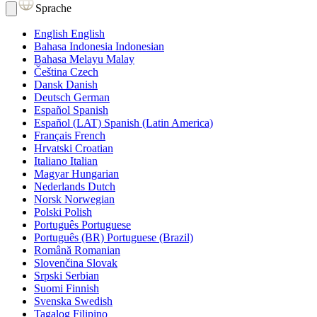
Sprache
English
English
Bahasa Indonesia
Indonesian
Bahasa Melayu
Malay
Čeština
Czech
Dansk
Danish
Deutsch
German
Español
Spanish
Español (LAT)
Spanish (Latin America)
Français
French
Hrvatski
Croatian
Italiano
Italian
Magyar
Hungarian
Nederlands
Dutch
Norsk
Norwegian
Polski
Polish
Português
Portuguese
Português (BR)
Portuguese (Brazil)
Română
Romanian
Slovenčina
Slovak
Srpski
Serbian
Suomi
Finnish
Svenska
Swedish
Tagalog
Filipino