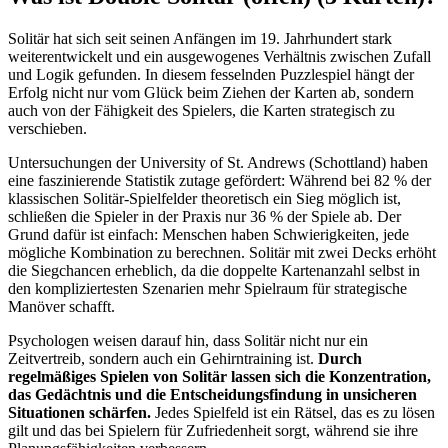
Solitär hat sich seit seinen Anfängen im 19. Jahrhundert stark
weiterentwickelt und ein ausgewogenes Verhältnis zwischen Zufall
und Logik gefunden. In diesem fesselnden Puzzlespiel hängt der
Erfolg nicht nur vom Glück beim Ziehen der Karten ab, sondern
auch von der Fähigkeit des Spielers, die Karten strategisch zu
verschieben.
Untersuchungen der University of St. Andrews (Schottland) haben
eine faszinierende Statistik zutage gefördert: Während bei 82 % der
klassischen Solitär-Spielfelder theoretisch ein Sieg möglich ist,
schließen die Spieler in der Praxis nur 36 % der Spiele ab. Der
Grund dafür ist einfach: Menschen haben Schwierigkeiten, jede
mögliche Kombination zu berechnen. Solitär mit zwei Decks erhöht
die Siegchancen erheblich, da die doppelte Kartenanzahl selbst in
den kompliziertesten Szenarien mehr Spielraum für strategische
Manöver schafft.
Psychologen weisen darauf hin, dass Solitär nicht nur ein
Zeitvertreib, sondern auch ein Gehirntraining ist.
Durch
regelmäßiges Spielen von Solitär lassen sich die Konzentration,
das Gedächtnis und die Entscheidungsfindung in unsicheren
Situationen schärfen.
Jedes Spielfeld ist ein Rätsel, das es zu lösen
gilt und das bei Spielern für Zufriedenheit sorgt, während sie ihre