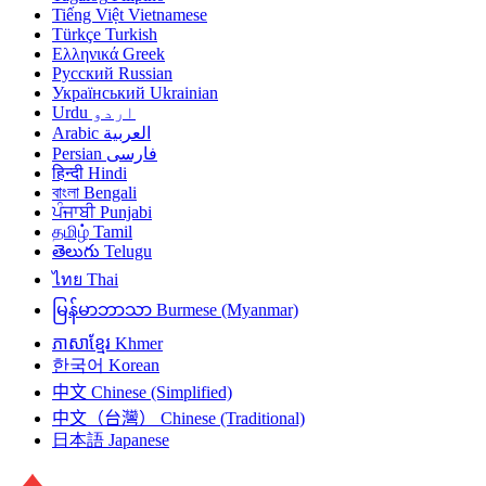
Tiếng Việt
Vietnamese
Türkçe
Turkish
Ελληνικά
Greek
Русский
Russian
Український
Ukrainian
Urdu
اردو
Arabic
العربية
Persian
فارسی
हिन्दी
Hindi
বাংলা
Bengali
ਪੰਜਾਬੀ
Punjabi
தமிழ்
Tamil
తెలుగు
Telugu
ไทย
Thai
မြန်မာဘာသာ
Burmese (Myanmar)
ភាសាខ្មែរ
Khmer
한국어
Korean
中文
Chinese (Simplified)
中文（台灣）
Chinese (Traditional)
日本語
Japanese