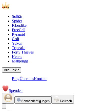
Solitär
Spider
Klondike
FreeCell
Pyramid
Golf
Yukon
Tripeaks
Forty Thieves
Hearts
Mahjongg
Alle Spiele
Blog
Über uns
Kontakt
Spenden
Benachrichtigungen
Deutsch