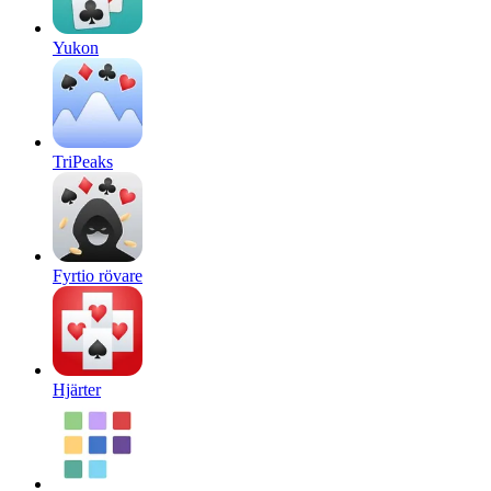
Yukon
TriPeaks
Fyrtio rövare
Hjärter