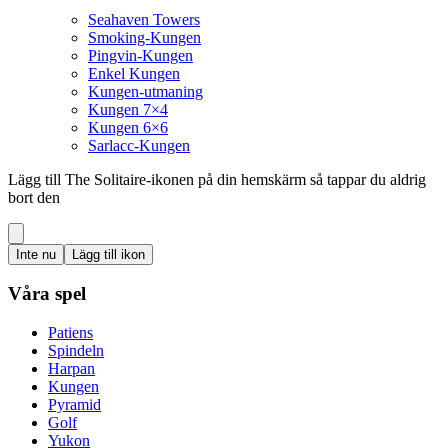
Seahaven Towers
Smoking-Kungen
Pingvin-Kungen
Enkel Kungen
Kungen-utmaning
Kungen 7×4
Kungen 6×6
Sarlacc-Kungen
Lägg till The Solitaire-ikonen på din hemskärm så tappar du aldrig
bort den
Inte nu
Lägg till ikon
Våra spel
Patiens
Spindeln
Harpan
Kungen
Pyramid
Golf
Yukon