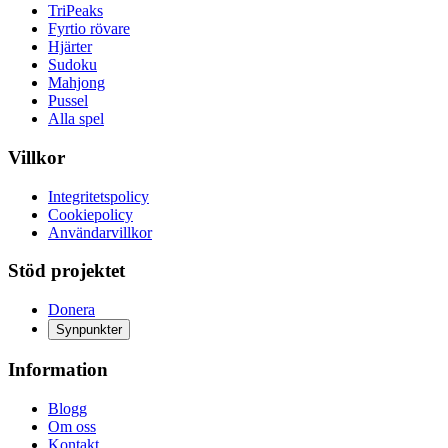
TriPeaks
Fyrtio rövare
Hjärter
Sudoku
Mahjong
Pussel
Alla spel
Villkor
Integritetspolicy
Cookiepolicy
Användarvillkor
Stöd projektet
Donera
Synpunkter
Information
Blogg
Om oss
Kontakt