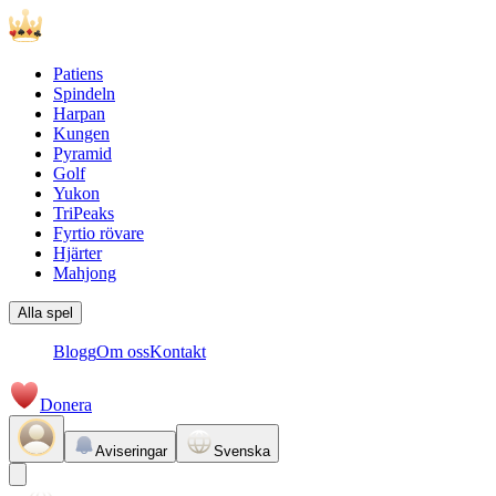
Patiens
Spindeln
Harpan
Kungen
Pyramid
Golf
Yukon
TriPeaks
Fyrtio rövare
Hjärter
Mahjong
Alla spel
Blogg
Om oss
Kontakt
Donera
Aviseringar
Svenska