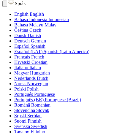
Språk
English
English
Bahasa Indonesia
Indonesian
Bahasa Melayu
Malay
Čeština
Czech
Dansk
Danish
Deutsch
German
Español
Spanish
Español (LAT)
Spanish (Latin America)
Français
French
Hrvatski
Croatian
Italiano
Italian
Magyar
Hungarian
Nederlands
Dutch
Norsk
Norwegian
Polski
Polish
Português
Portuguese
Português (BR)
Portuguese (Brazil)
Română
Romanian
Slovenčina
Slovak
Srpski
Serbian
Suomi
Finnish
Svenska
Swedish
Tagalog
Filipino