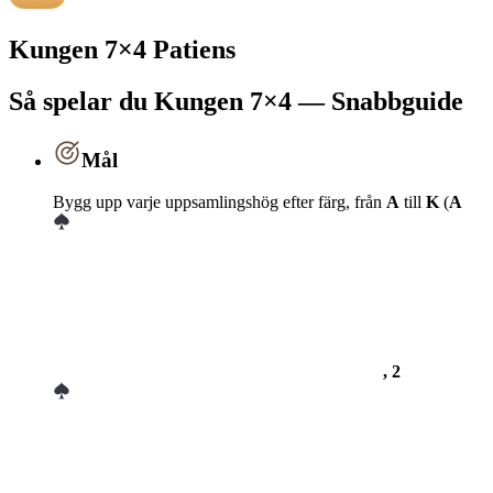
Kungen 7×4 Patiens
Så spelar du Kungen 7×4 — Snabbguide
Mål
Bygg upp varje uppsamlingshög efter färg, från
A
till
K
(
A
, 2