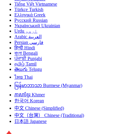
Tiếng Việt
Vietnamese
Türkçe
Turkish
Ελληνικά
Greek
Русский
Russian
Український
Ukrainian
Urdu
اردو
Arabic
العربية
Persian
فارسی
हिन्दी
Hindi
বাংলা
Bengali
ਪੰਜਾਬੀ
Punjabi
தமிழ்
Tamil
తెలుగు
Telugu
ไทย
Thai
မြန်မာဘာသာ
Burmese (Myanmar)
ភាសាខ្មែរ
Khmer
한국어
Korean
中文
Chinese (Simplified)
中文（台灣）
Chinese (Traditional)
日本語
Japanese