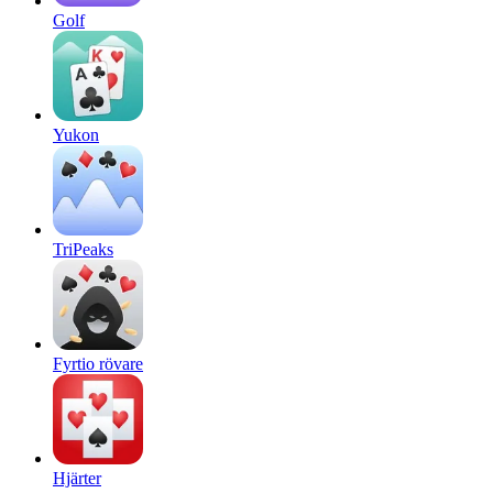
Golf
Yukon
TriPeaks
Fyrtio rövare
Hjärter