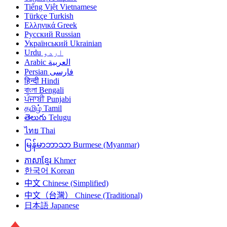
Tiếng Việt
Vietnamese
Türkçe
Turkish
Ελληνικά
Greek
Русский
Russian
Український
Ukrainian
Urdu
اردو
Arabic
العربية
Persian
فارسی
हिन्दी
Hindi
বাংলা
Bengali
ਪੰਜਾਬੀ
Punjabi
தமிழ்
Tamil
తెలుగు
Telugu
ไทย
Thai
မြန်မာဘာသာ
Burmese (Myanmar)
ភាសាខ្មែរ
Khmer
한국어
Korean
中文
Chinese (Simplified)
中文（台灣）
Chinese (Traditional)
日本語
Japanese