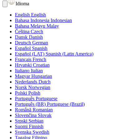
Idioma
English
English
Bahasa Indonesia
Indonesian
Bahasa Melayu
Malay
Čeština
Czech
Dansk
Danish
Deutsch
German
Español
Spanish
Español (LAT)
Spanish (Latin America)
Français
French
Hrvatski
Croatian
Italiano
Italian
Magyar
Hungarian
Nederlands
Dutch
Norsk
Norwegian
Polski
Polish
Português
Portuguese
Português (BR)
Portuguese (Brazil)
Română
Romanian
Slovenčina
Slovak
Srpski
Serbian
Suomi
Finnish
Svenska
Swedish
Tagalog
Filipino