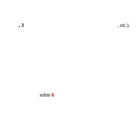
, 3
, etc.).
sobre
6