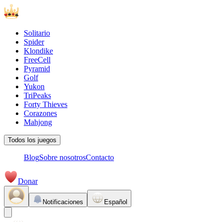
Solitario
Spider
Klondike
FreeCell
Pyramid
Golf
Yukon
TriPeaks
Forty Thieves
Corazones
Mahjong
Todos los juegos
Blog
Sobre nosotros
Contacto
Donar
Notificaciones
Español