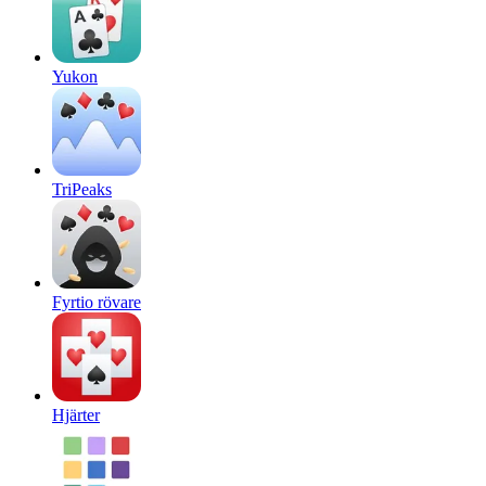
Yukon
TriPeaks
Fyrtio rövare
Hjärter