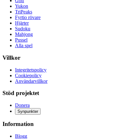
Golf
Yukon
TriPeaks
Fyrtio rövare
Hjärter
Sudoku
Mahjong
Pussel
Alla spel
Villkor
Integritetspolicy
Cookiepolicy
Användarvillkor
Stöd projektet
Donera
Synpunkter
Information
Blogg