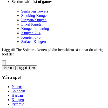
Section with list of games
Seahaven Towers
Smoking-Kungen
Pingvin-Kungen
Enkel Kungen
Kungen-utmaning
Kungen 7×4
Kungen 6×6
Sarlacc-Kungen
Lägg till The Solitaire-ikonen på din hemskärm så tappar du aldrig
bort den
Inte nu
Lägg till ikon
Våra spel
Patiens
Spindeln
Harpan
Kungen
Pyramid