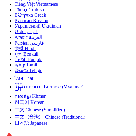
Tiếng Việt
Vietnamese
Türkçe
Turkish
Ελληνικά
Greek
Русский
Russian
Український
Ukrainian
Urdu
اردو
Arabic
العربية
Persian
فارسی
हिन्दी
Hindi
বাংলা
Bengali
ਪੰਜਾਬੀ
Punjabi
தமிழ்
Tamil
తెలుగు
Telugu
ไทย
Thai
မြန်မာဘာသာ
Burmese (Myanmar)
ភាសាខ្មែរ
Khmer
한국어
Korean
中文
Chinese (Simplified)
中文（台灣）
Chinese (Traditional)
日本語
Japanese