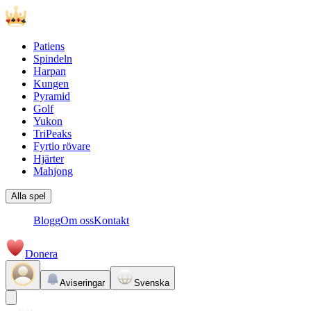
Patiens
Spindeln
Harpan
Kungen
Pyramid
Golf
Yukon
TriPeaks
Fyrtio rövare
Hjärter
Mahjong
Alla spel
Blogg
Om oss
Kontakt
Donera
Aviseringar
Svenska