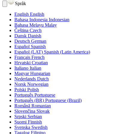
Språk
English
English
Bahasa Indonesia
Indonesian
Bahasa Melayu
Malay
Čeština
Czech
Dansk
Danish
Deutsch
German
Español
Spanish
Español (LAT)
Spanish (Latin America)
Français
French
Hrvatski
Croatian
Italiano
Italian
Magyar
Hungarian
Nederlands
Dutch
Norsk
Norwegian
Polski
Polish
Português
Portuguese
Português (BR)
Portuguese (Brazil)
Română
Romanian
Slovenčina
Slovak
Srpski
Serbian
Suomi
Finnish
Svenska
Swedish
Tagalog
Filipino