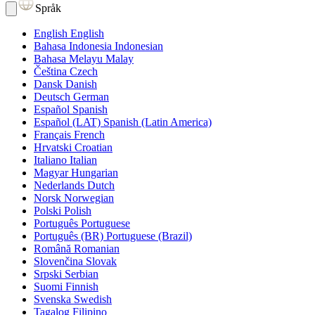
Språk
English
English
Bahasa Indonesia
Indonesian
Bahasa Melayu
Malay
Čeština
Czech
Dansk
Danish
Deutsch
German
Español
Spanish
Español (LAT)
Spanish (Latin America)
Français
French
Hrvatski
Croatian
Italiano
Italian
Magyar
Hungarian
Nederlands
Dutch
Norsk
Norwegian
Polski
Polish
Português
Portuguese
Português (BR)
Portuguese (Brazil)
Română
Romanian
Slovenčina
Slovak
Srpski
Serbian
Suomi
Finnish
Svenska
Swedish
Tagalog
Filipino