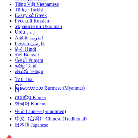
Tiếng Việt
Vietnamese
Türkçe
Turkish
Ελληνικά
Greek
Русский
Russian
Український
Ukrainian
Urdu
اردو
Arabic
العربية
Persian
فارسی
हिन्दी
Hindi
বাংলা
Bengali
ਪੰਜਾਬੀ
Punjabi
தமிழ்
Tamil
తెలుగు
Telugu
ไทย
Thai
မြန်မာဘာသာ
Burmese (Myanmar)
ភាសាខ្មែរ
Khmer
한국어
Korean
中文
Chinese (Simplified)
中文（台灣）
Chinese (Traditional)
日本語
Japanese