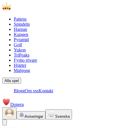
Patiens
Spindeln
Harpan
Kungen
Pyramid
Golf
Yukon
TriPeaks
Fyrtio rövare
Hjärter
Mahjong
Alla spel
Blogg
Om oss
Kontakt
Donera
Aviseringar
Svenska