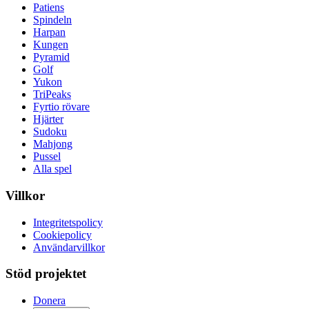
Patiens
Spindeln
Harpan
Kungen
Pyramid
Golf
Yukon
TriPeaks
Fyrtio rövare
Hjärter
Sudoku
Mahjong
Pussel
Alla spel
Villkor
Integritetspolicy
Cookiepolicy
Användarvillkor
Stöd projektet
Donera