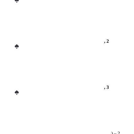
, 2
, 3
, …) – 2