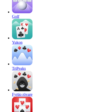
Golf
Yukon
TriPeaks
Fyrtio rövare