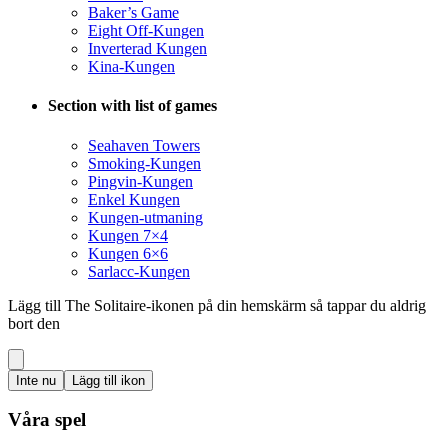
Baker’s Game
Eight Off-Kungen
Inverterad Kungen
Kina-Kungen
Section with list of games
Seahaven Towers
Smoking-Kungen
Pingvin-Kungen
Enkel Kungen
Kungen-utmaning
Kungen 7×4
Kungen 6×6
Sarlacc-Kungen
Lägg till The Solitaire-ikonen på din hemskärm så tappar du aldrig
bort den
Inte nu
Lägg till ikon
Våra spel