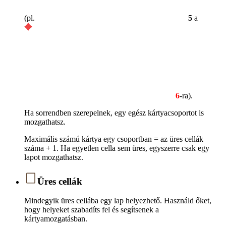
(pl.
5
a
6
-ra).
Ha sorrendben szerepelnek, egy egész kártyacsoportot is
mozgathatsz.
Maximális számú kártya egy csoportban = az üres cellák
száma + 1. Ha egyetlen cella sem üres, egyszerre csak egy
lapot mozgathatsz.
Üres cellák
Mindegyik üres cellába egy lap helyezhető. Használd őket,
hogy helyeket szabadíts fel és segítsenek a
kártyamozgatásban.