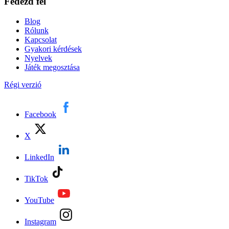
Fedezd fel
Blog
Rólunk
Kapcsolat
Gyakori kérdések
Nyelvek
Játék megosztása
Régi verzió
Facebook
X
LinkedIn
TikTok
YouTube
Instagram