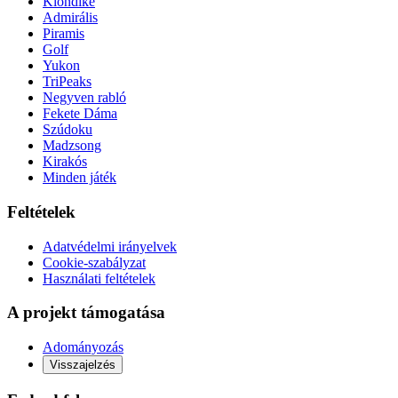
Klondike
Admirális
Piramis
Golf
Yukon
TriPeaks
Negyven rabló
Fekete Dáma
Szúdoku
Madzsong
Kirakós
Minden játék
Feltételek
Adatvédelmi irányelvek
Cookie-szabályzat
Használati feltételek
A projekt támogatása
Adományozás
Visszajelzés