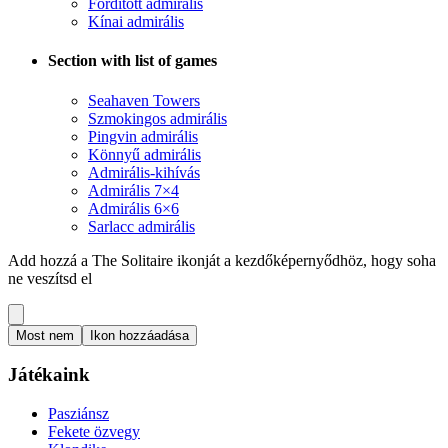
Fordított admirális
Kínai admirális
Section with list of games
Seahaven Towers
Szmokingos admirális
Pingvin admirális
Könnyű admirális
Admirális-kihívás
Admirális 7×4
Admirális 6×6
Sarlacc admirális
Add hozzá a The Solitaire ikonját a kezdőképernyődhöz, hogy soha
ne veszítsd el
Most nem
Ikon hozzáadása
Játékaink
Pasziánsz
Fekete özvegy