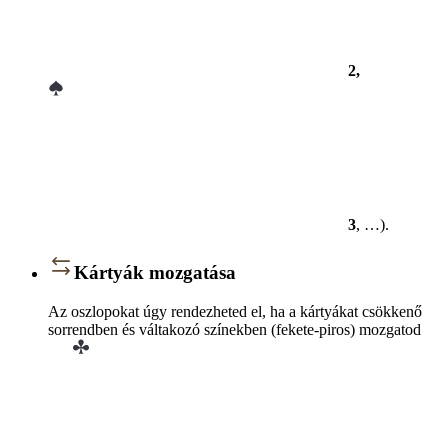
2,
3
, …).
Kártyák mozgatása
Az oszlopokat úgy rendezheted el, ha a kártyákat csökkenő
sorrendben és váltakozó színekben (fekete-piros) mozgatod