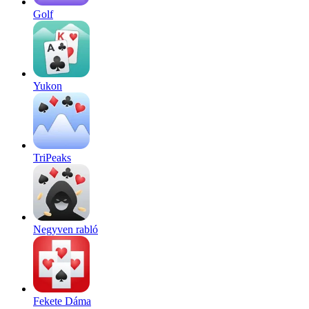
Golf
Yukon
TriPeaks
Negyven rabló
Fekete Dáma