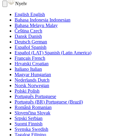
Nyelv
English
English
Bahasa Indonesia
Indonesian
Bahasa Melayu
Malay
Čeština
Czech
Dansk
Danish
Deutsch
German
Español
Spanish
Español (LAT)
Spanish (Latin America)
Français
French
Hrvatski
Croatian
Italiano
Italian
Magyar
Hungarian
Nederlands
Dutch
Norsk
Norwegian
Polski
Polish
Português
Portuguese
Português (BR)
Portuguese (Brazil)
Română
Romanian
Slovenčina
Slovak
Srpski
Serbian
Suomi
Finnish
Svenska
Swedish
Tagalog
Filipino