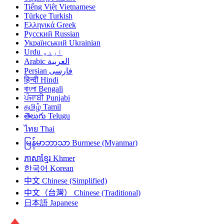
Tiếng Việt
Vietnamese
Türkçe
Turkish
Ελληνικά
Greek
Русский
Russian
Український
Ukrainian
Urdu
اردو
Arabic
العربية
Persian
فارسی
हिन्दी
Hindi
বাংলা
Bengali
ਪੰਜਾਬੀ
Punjabi
தமிழ்
Tamil
తెలుగు
Telugu
ไทย
Thai
မြန်မာဘာသာ
Burmese (Myanmar)
ភាសាខ្មែរ
Khmer
한국어
Korean
中文
Chinese (Simplified)
中文（台灣）
Chinese (Traditional)
日本語
Japanese