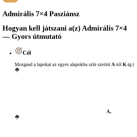
Admirális 7×4 Pasziánsz
Hogyan kell játszani a(z) Admirális 7×4
— Gyors útmutató
Cél
Mozgasd a lapokat az egyes alapokba szín szerint
A
-tól
K
-ig (
A,