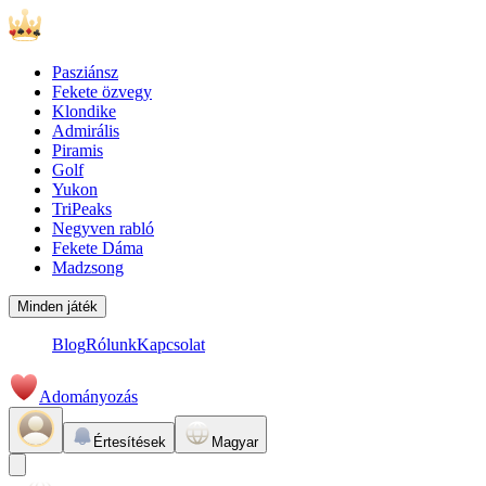
Pasziánsz
Fekete özvegy
Klondike
Admirális
Piramis
Golf
Yukon
TriPeaks
Negyven rabló
Fekete Dáma
Madzsong
Minden játék
Blog
Rólunk
Kapcsolat
Adományozás
Értesítések
Magyar