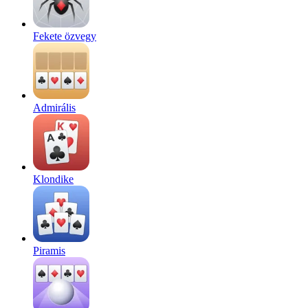
Fekete özvegy
Admirális
Klondike
Piramis