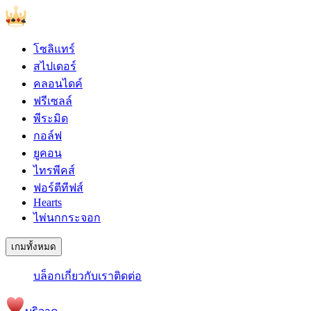
โซลิแทร์
สไปเดอร์
คลอนไดค์
ฟรีเซลล์
พีระมิด
กอล์ฟ
ยูคอน
ไทรพีคส์
ฟอร์ตีทีฟส์
Hearts
ไพ่นกกระจอก
เกมทั้งหมด
บล็อก
เกี่ยวกับเรา
ติดต่อ