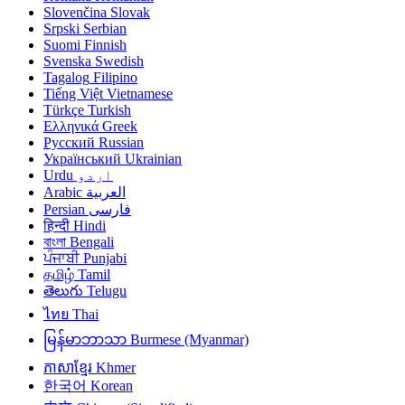
Slovenčina
Slovak
Srpski
Serbian
Suomi
Finnish
Svenska
Swedish
Tagalog
Filipino
Tiếng Việt
Vietnamese
Türkçe
Turkish
Ελληνικά
Greek
Русский
Russian
Український
Ukrainian
Urdu
اردو
Arabic
العربية
Persian
فارسی
हिन्दी
Hindi
বাংলা
Bengali
ਪੰਜਾਬੀ
Punjabi
தமிழ்
Tamil
తెలుగు
Telugu
ไทย
Thai
မြန်မာဘာသာ
Burmese (Myanmar)
ភាសាខ្មែរ
Khmer
한국어
Korean