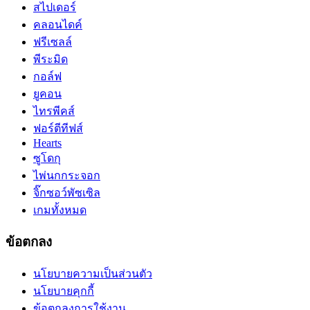
สไปเดอร์
คลอนไดค์
ฟรีเซลล์
พีระมิด
กอล์ฟ
ยูคอน
ไทรพีคส์
ฟอร์ตีทีฟส์
Hearts
ซูโดกุ
ไพ่นกกระจอก
จิ๊กซอว์พัซเซิล
เกมทั้งหมด
ข้อตกลง
นโยบายความเป็นส่วนตัว
นโยบายคุกกี้
ข้อตกลงการใช้งาน