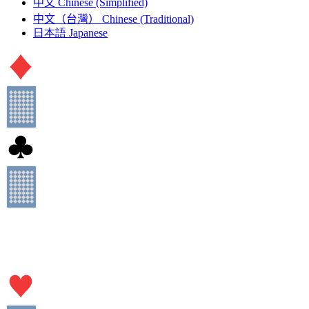
中文
Chinese (Simplified)
中文（台灣）
Chinese (Traditional)
日本語
Japanese