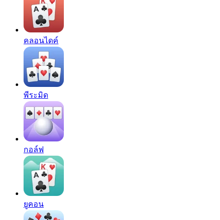
คลอนไดค์
พีระมิด
กอล์ฟ
ยูคอน