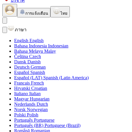
บริจาค
การแจ้งเตือน
ไทย
ภาษา
English
English
Bahasa Indonesia
Indonesian
Bahasa Melayu
Malay
Čeština
Czech
Dansk
Danish
Deutsch
German
Español
Spanish
Español (LAT)
Spanish (Latin America)
Français
French
Hrvatski
Croatian
Italiano
Italian
Magyar
Hungarian
Nederlands
Dutch
Norsk
Norwegian
Polski
Polish
Português
Portuguese
Português (BR)
Portuguese (Brazil)
Română
Romanian