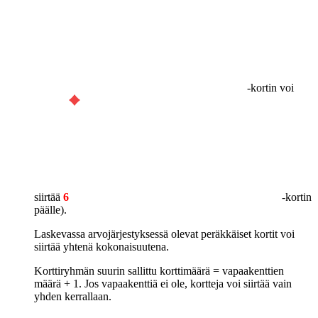
-kortin voi
siirtää
6
-kortin
päälle).
Laskevassa arvojärjestyksessä olevat peräkkäiset kortit voi
siirtää yhtenä kokonaisuutena.
Korttiryhmän suurin sallittu korttimäärä = vapaakenttien
määrä + 1. Jos vapaakenttiä ei ole, kortteja voi siirtää vain
yhden kerrallaan.