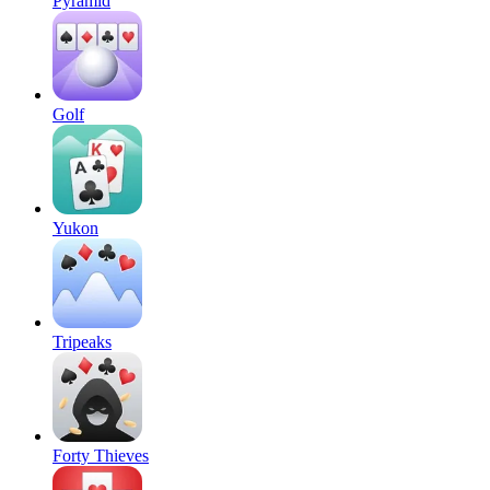
Pyramid
Golf
Yukon
Tripeaks
Forty Thieves