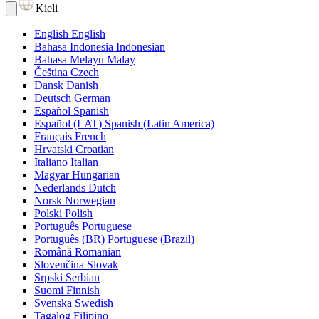
Kieli
English
English
Bahasa Indonesia
Indonesian
Bahasa Melayu
Malay
Čeština
Czech
Dansk
Danish
Deutsch
German
Español
Spanish
Español (LAT)
Spanish (Latin America)
Français
French
Hrvatski
Croatian
Italiano
Italian
Magyar
Hungarian
Nederlands
Dutch
Norsk
Norwegian
Polski
Polish
Português
Portuguese
Português (BR)
Portuguese (Brazil)
Română
Romanian
Slovenčina
Slovak
Srpski
Serbian
Suomi
Finnish
Svenska
Swedish
Tagalog
Filipino