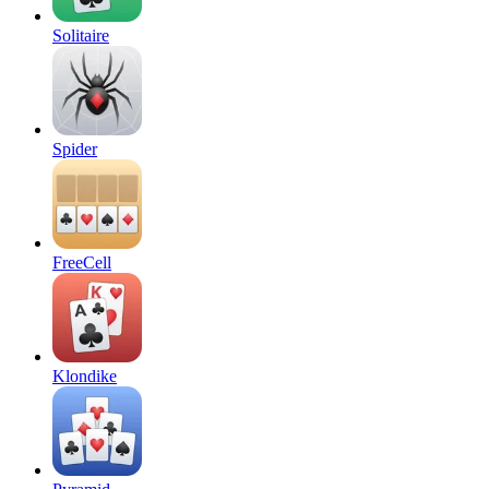
Solitaire
Spider
FreeCell
Klondike