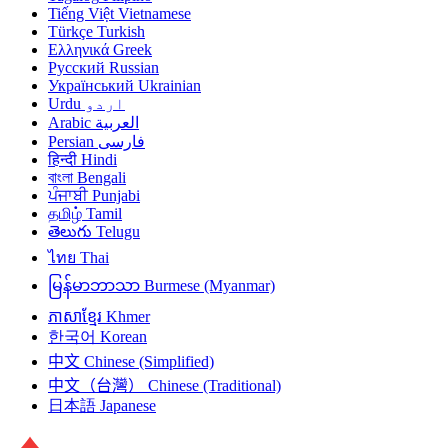
Tiếng Việt
Vietnamese
Türkçe
Turkish
Ελληνικά
Greek
Русский
Russian
Український
Ukrainian
Urdu
اردو
Arabic
العربية
Persian
فارسی
हिन्दी
Hindi
বাংলা
Bengali
ਪੰਜਾਬੀ
Punjabi
தமிழ்
Tamil
తెలుగు
Telugu
ไทย
Thai
မြန်မာဘာသာ
Burmese (Myanmar)
ភាសាខ្មែរ
Khmer
한국어
Korean
中文
Chinese (Simplified)
中文（台灣）
Chinese (Traditional)
日本語
Japanese