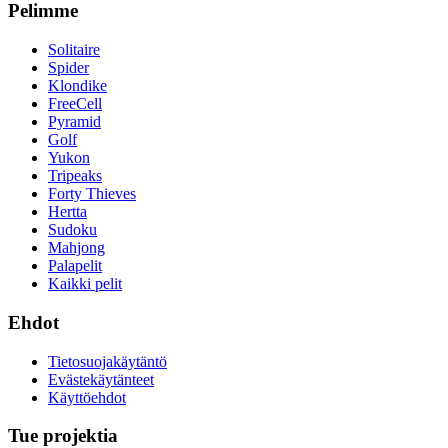
Pelimme
Solitaire
Spider
Klondike
FreeCell
Pyramid
Golf
Yukon
Tripeaks
Forty Thieves
Hertta
Sudoku
Mahjong
Palapelit
Kaikki pelit
Ehdot
Tietosuojakäytäntö
Evästekäytänteet
Käyttöehdot
Tue projektia