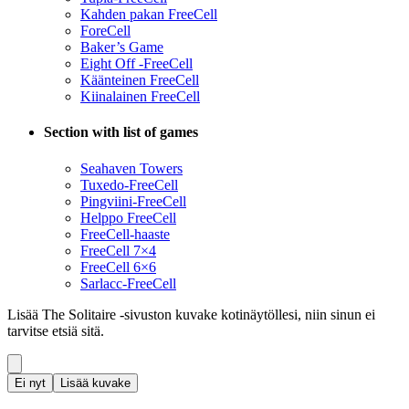
Kahden pakan FreeCell
ForeCell
Baker’s Game
Eight Off -FreeCell
Käänteinen FreeCell
Kiinalainen FreeCell
Section with list of games
Seahaven Towers
Tuxedo-FreeCell
Pingviini-FreeCell
Helppo FreeCell
FreeCell-haaste
FreeCell 7×4
FreeCell 6×6
Sarlacc-FreeCell
Lisää The Solitaire -sivuston kuvake kotinäytöllesi, niin sinun ei
tarvitse etsiä sitä.
Ei nyt
Lisää kuvake