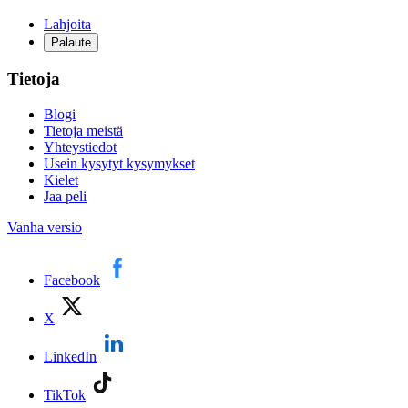
Lahjoita
Palaute
Tietoja
Blogi
Tietoja meistä
Yhteystiedot
Usein kysytyt kysymykset
Kielet
Jaa peli
Vanha versio
Facebook
X
LinkedIn
TikTok