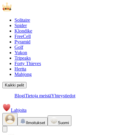
Solitaire
Spider
Klondike
FreeCell
Pyramid
Golf
Yukon
Tripeaks
Forty Thieves
Hertta
Mahjong
Kaikki pelit
Blogi
Tietoja meistä
Yhteystiedot
Lahjoita
Ilmoitukset
Suomi