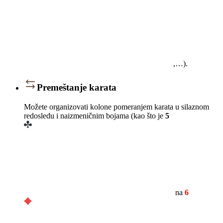
,…).
Premeštanje karata
Možete organizovati kolone pomeranjem karata u silaznom
redosledu i naizmeničnim bojama (kao što je
5
na
6