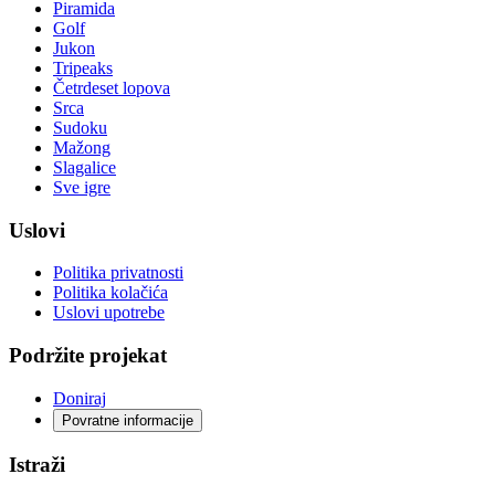
Piramida
Golf
Jukon
Tripeaks
Četrdeset lopova
Srca
Sudoku
Mažong
Slagalice
Sve igre
Uslovi
Politika privatnosti
Politika kolačića
Uslovi upotrebe
Podržite projekat
Doniraj
Povratne informacije
Istraži