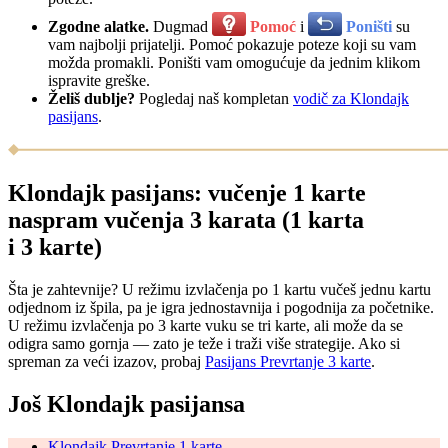
Zgodne alatke.
Dugmad
Pomoć
i
Poništi
su
vam najbolji prijatelji. Pomoć pokazuje poteze koji su vam
možda promakli. Poništi vam omogućuje da jednim klikom
ispravite greške.
Želiš dublje?
Pogledaj naš kompletan
vodič za Klondajk
pasijans
.
Klondajk pasijans: vučenje 1 karte
naspram vučenja 3 karata (1 karta
i 3 karte)
Šta je zahtevnije? U režimu izvlačenja po 1 kartu vučeš jednu kartu
odjednom iz špila, pa je igra jednostavnija i pogodnija za početnike.
U režimu izvlačenja po 3 karte vuku se tri karte, ali može da se
odigra samo gornja — zato je teže i traži više strategije. Ako si
spreman za veći izazov, probaj
Pasijans Prevrtanje 3 karte
.
Još Klondajk pasijansa
Klondajk Prevrtanje 1 karte