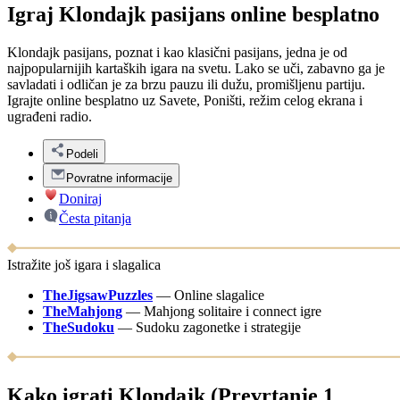
Igraj Klondajk pasijans online besplatno
Klondajk pasijans, poznat i kao klasični pasijans, jedna je od
najpopularnijih kartaških igara na svetu. Lako se uči, zabavno ga je
savladati i odličan je za brzu pauzu ili dužu, promišljenu partiju.
Igrajte online besplatno uz Savete, Poništi, režim celog ekrana i
ugrađeni radio.
Podeli
Povratne informacije
Doniraj
Česta pitanja
Istražite još igara i slagalica
TheJigsawPuzzles
—
Online slagalice
TheMahjong
—
Mahjong solitaire i connect igre
TheSudoku
—
Sudoku zagonetke i strategije
Kako igrati Klondajk (Prevrtanje 1