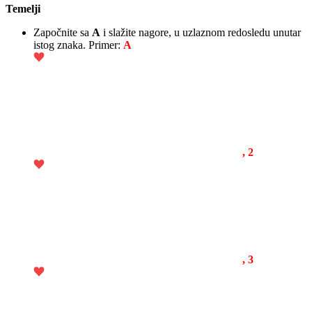
Temelji
Započnite sa
A
i slažite nagore, u uzlaznom redosledu unutar
istog znaka. Primer:
A
, 2
, 3