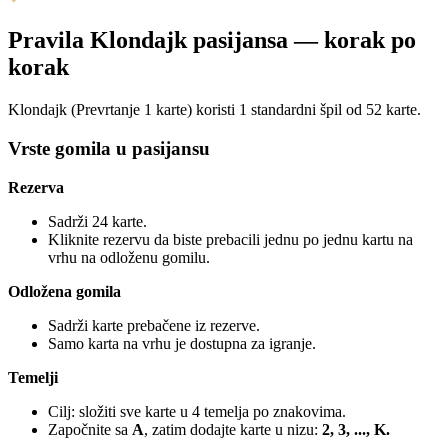
Pravila Klondajk pasijansa — korak po
korak
Klondajk (Prevrtanje 1 karte) koristi 1 standardni špil od 52 karte.
Vrste gomila u pasijansu
Rezerva
Sadrži 24 karte.
Kliknite rezervu da biste prebacili jednu po jednu kartu na
vrhu na odloženu gomilu.
Odložena gomila
Sadrži karte prebačene iz rezerve.
Samo karta na vrhu je dostupna za igranje.
Temelji
Cilj: složiti sve karte u 4 temelja po znakovima.
Započnite sa
A
, zatim dodajte karte u nizu:
2, 3, ..., K.