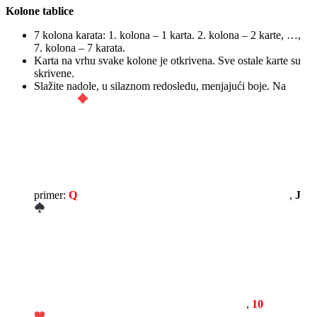
Kolone tablice
7 kolona karata: 1. kolona – 1 karta. 2. kolona – 2 karte, …,
7. kolona – 7 karata.
Karta na vrhu svake kolone je otkrivena. Sve ostale karte su
skrivene.
Slažite nadole, u silaznom redosledu, menjajući boje. Na
primer:
Q
,
J
,
10