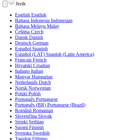
Jezik
English
English
Bahasa Indonesia
Indonesian
Bahasa Melayu
Malay
Čeština
Czech
Dansk
Danish
Deutsch
German
Español
Spanish
Español (LAT)
Spanish (Latin America)
Français
French
Hrvatski
Croatian
Italiano
Italian
Magyar
Hungarian
Nederlands
Dutch
Norsk
Norwegian
Polski
Polish
Português
Portuguese
Português (BR)
Portuguese (Brazil)
Română
Romanian
Slovenčina
Slovak
Srpski
Serbian
Suomi
Finnish
Svenska
Swedish
Tagalog
Filipino