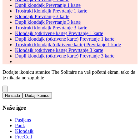
Dupli klondajk Prevrtanje 1 karte
Trostruki klondajk Prevrtanje 1 karte
Klondajk Prevrtanje 3 karte
Dupli klondajk Prevrtanje 3 karte
Trostruki klondajk Prevrtanje 3 karte
Klondajk (otkrivene karte) Prevrtanje 1 karte
Dupli klondajk (otkrivene karte) Prevrtanje 1 karte
Trostruki klondajk (otkrivene karte) Prevrtanje 1 karte
Klondajk (otkrivene karte) Prevrtanje 3 karte
Dupli klondajk (otkrivene karte) Prevrtanje 3 karte
Dodajte ikonicu stranice The Solitaire na vaš početni ekran, tako da
je nikada ne zagubite
Ne sada
Dodaj ikonicu
Naše igre
Pasijans
Pauk
Klondajk
FreeCell