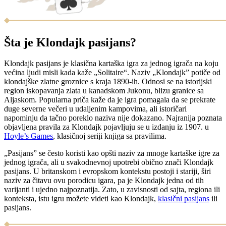
Šta je Klondajk pasijans?
Klondajk pasijans je klasična kartaška igra za jednog igrača na koju
većina ljudi misli kada kaže „Solitaire“. Naziv „Klondajk” potiče od
klondajške zlatne groznice s kraja 1890-ih. Odnosi se na istorijski
region iskopavanja zlata u kanadskom Jukonu, blizu granice sa
Aljaskom. Popularna priča kaže da je igra pomagala da se prekrate
duge severne večeri u udaljenim kampovima, ali istoričari
napominju da tačno poreklo naziva nije dokazano. Najranija poznata
objavljena pravila za Klondajk pojavljuju se u izdanju iz 1907. u
Hoyle’s Games
, klasičnoj seriji knjiga sa pravilima.
„Pasijans” se često koristi kao opšti naziv za mnoge kartaške igre za
jednog igrača, ali u svakodnevnoj upotrebi obično znači Klondajk
pasijans. U britanskom i evropskom kontekstu postoji i stariji, širi
naziv za čitavu ovu porodicu igara, pa je Klondajk jedna od tih
varijanti i ujedno najpoznatija. Zato, u zavisnosti od sajta, regiona ili
konteksta, istu igru možete videti kao Klondajk,
klasični pasijans
ili
pasijans.