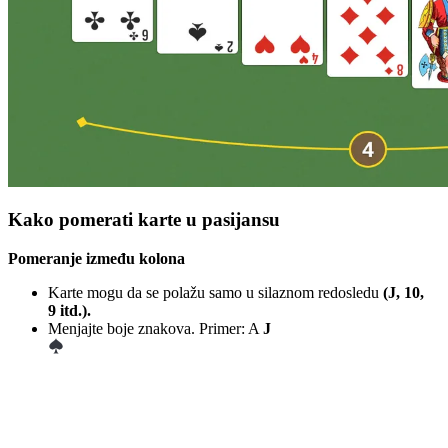
Kako pomerati karte u pasijansu
Pomeranje između kolona
Karte mogu da se polažu samo u silaznom redosledu
(J, 10,
9 itd.).
Menjajte boje znakova. Primer: A
J