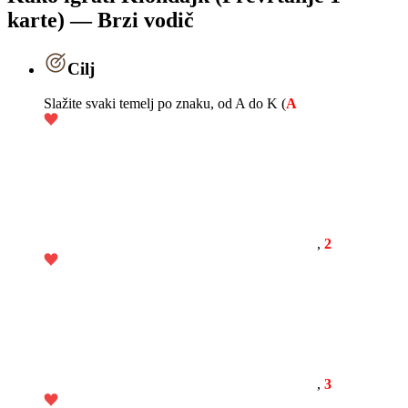
karte) — Brzi vodič
Cilj
Slažite svaki temelj po znaku, od A do K (
A
,
2
,
3