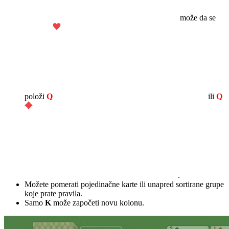
može da se
položi
Q
ili
Q
.
Možete pomerati pojedinačne karte ili unapred sortirane grupe
koje prate pravila.
Samo
K
može započeti novu kolonu.