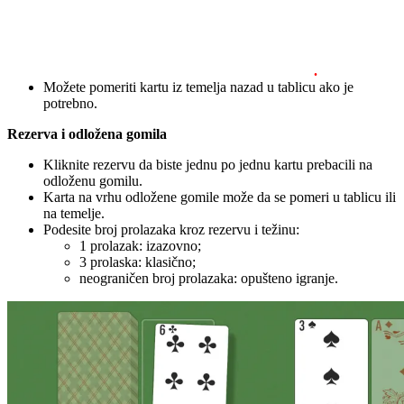
.
Možete pomeriti kartu iz temelja nazad u tablicu ako je
potrebno.
Rezerva i odložena gomila
Kliknite rezervu da biste jednu po jednu kartu prebacili na
odloženu gomilu.
Karta na vrhu odložene gomile može da se pomeri u tablicu ili
na temelje.
Podesite broj prolazaka kroz rezervu i težinu:
1 prolazak: izazovno;
3 prolaska: klasično;
neograničen broj prolazaka: opušteno igranje.