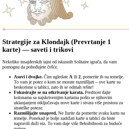
Strategije za Klondajk (Prevrtanje 1
karte) — saveti i trikovi
Nekoliko insajderskih tajni od iskusnih Solitaire igrača, da vam
pomognu da pobeđujete češće.
Asovi i dvojke.
Čim ugledate
A
ili
2
, pomerite ih na temelje.
To vam je potez o kom ne morate razmišljati – ove karte su
beskorisne u tablici, zato ih se odmah rešite!
Fokusirajte se na otkrivanje karata.
Prednost dajte
kolonama sa najskrivenijim kartama pošto se njihovim
uklanjanjem otključavaju nove karte i stvara više prostora za
strateške poteze.
Razmišljajte unapred.
Ne žurite da pomerite svaku kartu na
temelje. Ponekad je bolje zadržati karte u tablici da biste
napravili duži niz. To vam daje više fleksibilnosti za buduće
poteze.