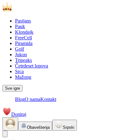
Pasijans
Pauk
Klondajk
FreeCell
Piramida
Golf
Jukon
Tripeaks
Četrdeset lopova
Srca
Mažong
Sve igre
Blog
O nama
Kontakt
Doniraj
Obaveštenja
Srpski