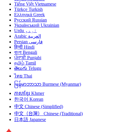
Tiếng Việt
Vietnamese
Türkçe
Turkish
Ελληνικά
Greek
Русский
Russian
Український
Ukrainian
Urdu
اردو
Arabic
العربية
Persian
فارسی
हिन्दी
Hindi
বাংলা
Bengali
ਪੰਜਾਬੀ
Punjabi
தமிழ்
Tamil
తెలుగు
Telugu
ไทย
Thai
မြန်မာဘာသာ
Burmese (Myanmar)
ភាសាខ្មែរ
Khmer
한국어
Korean
中文
Chinese (Simplified)
中文（台灣）
Chinese (Traditional)
日本語
Japanese