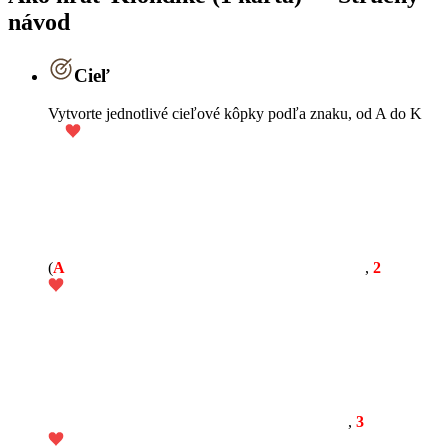
návod
Cieľ
Vytvorte jednotlivé cieľové kôpky podľa znaku, od A do K
(
A
,
2
,
3