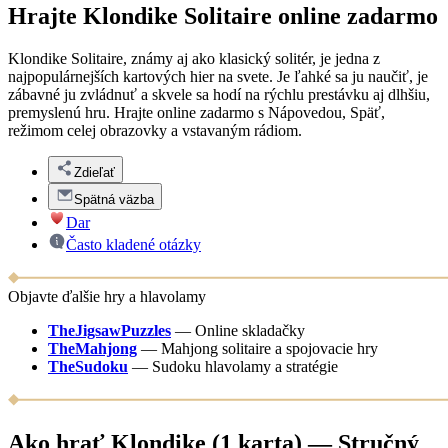
Hrajte Klondike Solitaire online zadarmo
Klondike Solitaire, známy aj ako klasický solitér, je jedna z
najpopulárnejších kartových hier na svete. Je ľahké sa ju naučiť, je
zábavné ju zvládnuť a skvele sa hodí na rýchlu prestávku aj dlhšiu,
premyslenú hru. Hrajte online zadarmo s Nápovedou, Späť,
režimom celej obrazovky a vstavaným rádiom.
Zdieľať
Spätná väzba
Dar
Často kladené otázky
Objavte ďalšie hry a hlavolamy
TheJigsawPuzzles
—
Online skladačky
TheMahjong
—
Mahjong solitaire a spojovacie hry
TheSudoku
—
Sudoku hlavolamy a stratégie
Ako hrať Klondike (1 karta) — Stručný