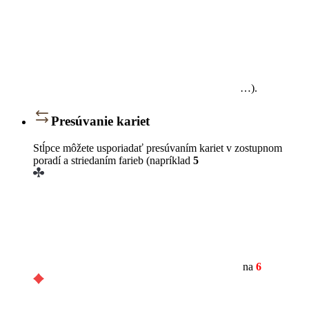
…).
Presúvanie kariet
Stĺpce môžete usporiadať presúvaním kariet v zostupnom
poradí a striedaním farieb (napríklad
5
na
6