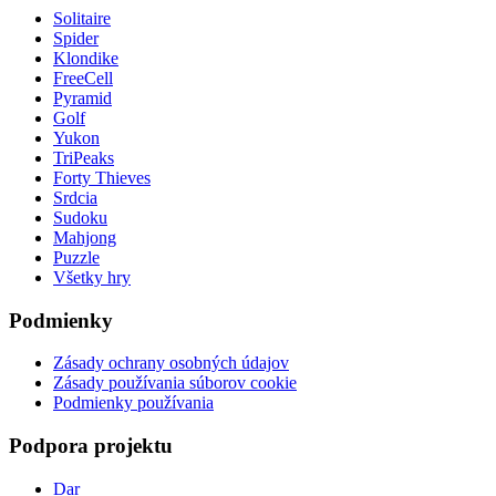
Solitaire
Spider
Klondike
FreeCell
Pyramid
Golf
Yukon
TriPeaks
Forty Thieves
Srdcia
Sudoku
Mahjong
Puzzle
Všetky hry
Podmienky
Zásady ochrany osobných údajov
Zásady používania súborov cookie
Podmienky používania
Podpora projektu
Dar