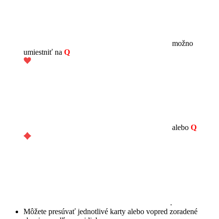
možno
umiestniť na
Q
alebo
Q
.
Môžete presúvať jednotlivé karty alebo vopred zoradené