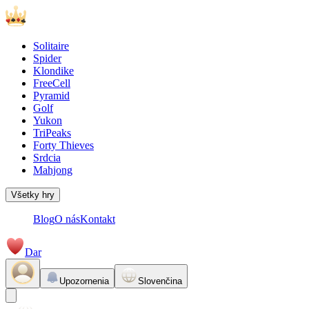
Solitaire
Spider
Klondike
FreeCell
Pyramid
Golf
Yukon
TriPeaks
Forty Thieves
Srdcia
Mahjong
Všetky hry
Blog
O nás
Kontakt
Dar
Upozornenia
Slovenčina