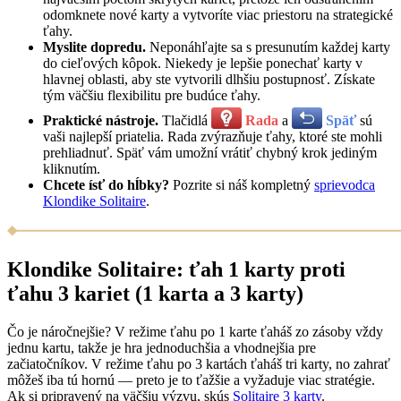
odomknete nové karty a vytvoríte viac priestoru na strategické
ťahy.
Myslite dopredu.
Neponáhľajte sa s presunutím každej karty
do cieľových kôpok. Niekedy je lepšie ponechať karty v
hlavnej oblasti, aby ste vytvorili dlhšiu postupnosť. Získate
tým väčšiu flexibilitu pre budúce ťahy.
Praktické nástroje.
Tlačidlá
Rada
a
Späť
sú
vaši najlepší priatelia. Rada zvýrazňuje ťahy, ktoré ste mohli
prehliadnuť. Späť vám umožní vrátiť chybný krok jediným
kliknutím.
Chcete ísť do hĺbky?
Pozrite si náš kompletný
sprievodca
Klondike Solitaire
.
Klondike Solitaire: ťah 1 karty proti
ťahu 3 kariet (1 karta a 3 karty)
Čo je náročnejšie? V režime ťahu po 1 karte ťaháš zo zásoby vždy
jednu kartu, takže je hra jednoduchšia a vhodnejšia pre
začiatočníkov. V režime ťahu po 3 kartách ťaháš tri karty, no zahrať
môžeš iba tú hornú — preto je to ťažšie a vyžaduje viac stratégie.
Ak si pripravený na väčšiu výzvu, skús
Solitaire 3 karty
.