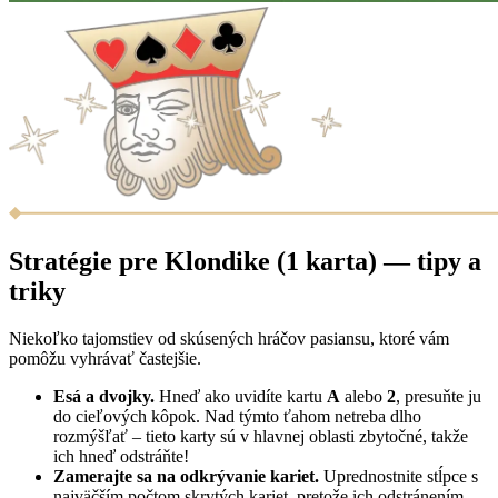
Stratégie pre Klondike (1 karta) — tipy a
triky
Niekoľko tajomstiev od skúsených hráčov pasiansu, ktoré vám
pomôžu vyhrávať častejšie.
Esá a dvojky.
Hneď ako uvidíte kartu
A
alebo
2
, presuňte ju
do cieľových kôpok. Nad týmto ťahom netreba dlho
rozmýšľať – tieto karty sú v hlavnej oblasti zbytočné, takže
ich hneď odstráňte!
Zamerajte sa na odkrývanie kariet.
Uprednostnite stĺpce s
najväčším počtom skrytých kariet, pretože ich odstránením