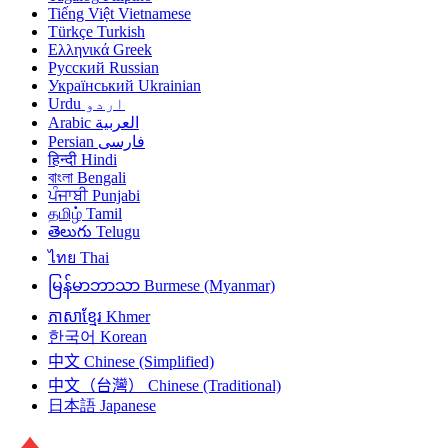
Tiếng Việt
Vietnamese
Türkçe
Turkish
Ελληνικά
Greek
Русский
Russian
Український
Ukrainian
Urdu
اردو
Arabic
العربية
Persian
فارسی
हिन्दी
Hindi
বাংলা
Bengali
ਪੰਜਾਬੀ
Punjabi
தமிழ்
Tamil
తెలుగు
Telugu
ไทย
Thai
မြန်မာဘာသာ
Burmese (Myanmar)
ភាសាខ្មែរ
Khmer
한국어
Korean
中文
Chinese (Simplified)
中文（台灣）
Chinese (Traditional)
日本語
Japanese