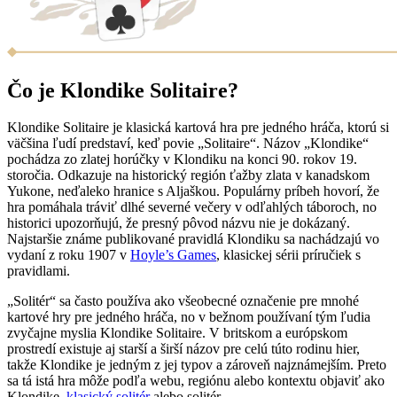
Čo je Klondike Solitaire?
Klondike Solitaire je klasická kartová hra pre jedného hráča, ktorú si
väčšina ľudí predstaví, keď povie „Solitaire“. Názov „Klondike“
pochádza zo zlatej horúčky v Klondiku na konci 90. rokov 19.
storočia. Odkazuje na historický región ťažby zlata v kanadskom
Yukone, neďaleko hranice s Aljaškou. Populárny príbeh hovorí, že
hra pomáhala tráviť dlhé severné večery v odľahlých táboroch, no
historici upozorňujú, že presný pôvod názvu nie je dokázaný.
Najstaršie známe publikované pravidlá Klondiku sa nachádzajú vo
vydaní z roku 1907 v
Hoyle’s Games
, klasickej sérii príručiek s
pravidlami.
„Solitér“ sa často používa ako všeobecné označenie pre mnohé
kartové hry pre jedného hráča, no v bežnom používaní tým ľudia
zvyčajne myslia Klondike Solitaire. V britskom a európskom
prostredí existuje aj starší a širší názov pre celú túto rodinu hier,
takže Klondike je jedným z jej typov a zároveň najznámejším. Preto
sa tá istá hra môže podľa webu, regiónu alebo kontextu objaviť ako
Klondike,
klasický solitér
alebo solitér.