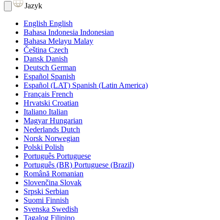
Jazyk
English
English
Bahasa Indonesia
Indonesian
Bahasa Melayu
Malay
Čeština
Czech
Dansk
Danish
Deutsch
German
Español
Spanish
Español (LAT)
Spanish (Latin America)
Français
French
Hrvatski
Croatian
Italiano
Italian
Magyar
Hungarian
Nederlands
Dutch
Norsk
Norwegian
Polski
Polish
Português
Portuguese
Português (BR)
Portuguese (Brazil)
Română
Romanian
Slovenčina
Slovak
Srpski
Serbian
Suomi
Finnish
Svenska
Swedish
Tagalog
Filipino