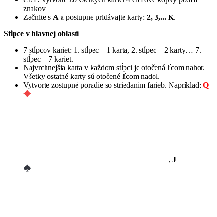
znakov.
Začnite s
A
a postupne pridávajte karty:
2, 3,... K
.
Stĺpce v hlavnej oblasti
7 stĺpcov kariet: 1. stĺpec – 1 karta, 2. stĺpec – 2 karty… 7.
stĺpec – 7 kariet.
Najvrchnejšia karta v každom stĺpci je otočená lícom nahor.
Všetky ostatné karty sú otočené lícom nadol.
Vytvorte zostupné poradie so striedaním farieb. Napríklad:
Q
,
J