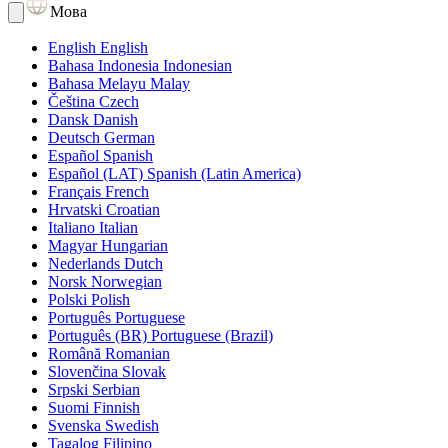
Мова
English
English
Bahasa Indonesia
Indonesian
Bahasa Melayu
Malay
Čeština
Czech
Dansk
Danish
Deutsch
German
Español
Spanish
Español (LAT)
Spanish (Latin America)
Français
French
Hrvatski
Croatian
Italiano
Italian
Magyar
Hungarian
Nederlands
Dutch
Norsk
Norwegian
Polski
Polish
Português
Portuguese
Português (BR)
Portuguese (Brazil)
Română
Romanian
Slovenčina
Slovak
Srpski
Serbian
Suomi
Finnish
Svenska
Swedish
Tagalog
Filipino