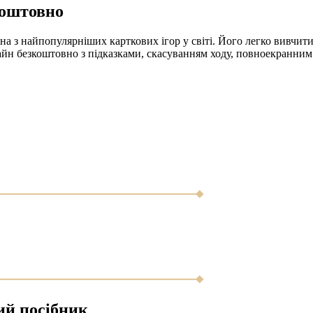
коштовно
а з найпопулярніших карткових ігор у світі. Його легко вивчити
нлайн безкоштовно з підказками, скасуванням ходу, повноекранни
ий посібник