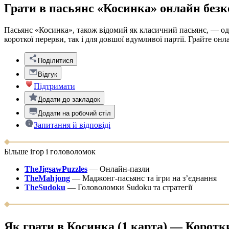
Грати в пасьянс «Косинка» онлайн без
Пасьянс «Косинка», також відомий як класичний пасьянс, — одн
короткої перерви, так і для довшої вдумливої партії. Грайте о
Поділитися
Відгук
Підтримати
Додати до закладок
Додати на робочий стіл
Запитання й відповіді
Більше ігор і головоломок
TheJigsawPuzzles
—
Онлайн-пазли
TheMahjong
—
Маджонг-пасьянс та ігри на з’єднання
TheSudoku
—
Головоломки Sudoku та стратегії
Як грати в Косинка (1 карта) — Коротк