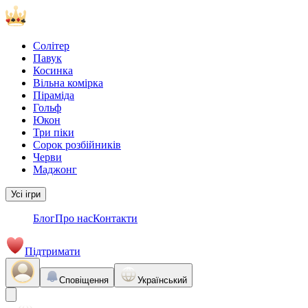
Солітер
Павук
Косинка
Вільна комірка
Піраміда
Гольф
Юкон
Три піки
Сорок розбійників
Черви
Маджонг
Усі ігри
Блог
Про нас
Контакти
Підтримати
Сповіщення
Український