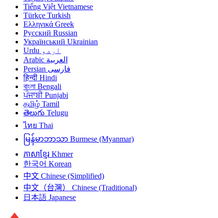
Tiếng Việt
Vietnamese
Türkçe
Turkish
Ελληνικά
Greek
Русский
Russian
Український
Ukrainian
Urdu
اردو
Arabic
العربية
Persian
فارسی
हिन्दी
Hindi
বাংলা
Bengali
ਪੰਜਾਬੀ
Punjabi
தமிழ்
Tamil
తెలుగు
Telugu
ไทย
Thai
မြန်မာဘာသာ
Burmese (Myanmar)
ភាសាខ្មែរ
Khmer
한국어
Korean
中文
Chinese (Simplified)
中文（台灣）
Chinese (Traditional)
日本語
Japanese