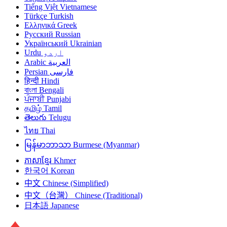
Tiếng Việt
Vietnamese
Türkçe
Turkish
Ελληνικά
Greek
Русский
Russian
Український
Ukrainian
Urdu
اردو
Arabic
العربية
Persian
فارسی
हिन्दी
Hindi
বাংলা
Bengali
ਪੰਜਾਬੀ
Punjabi
தமிழ்
Tamil
తెలుగు
Telugu
ไทย
Thai
မြန်မာဘာသာ
Burmese (Myanmar)
ភាសាខ្មែរ
Khmer
한국어
Korean
中文
Chinese (Simplified)
中文（台灣）
Chinese (Traditional)
日本語
Japanese