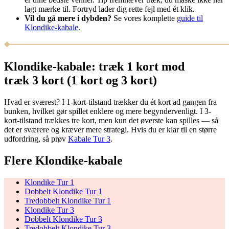
lagt mærke til. Fortryd lader dig rette fejl med ét klik.
Vil du gå mere i dybden?
Se vores komplette
guide til
Klondike-kabale
.
Klondike-kabale: træk 1 kort mod
træk 3 kort (1 kort og 3 kort)
Hvad er sværest? I 1-kort-tilstand trækker du ét kort ad gangen fra
bunken, hvilket gør spillet enklere og mere begyndervenligt. I 3-
kort-tilstand trækkes tre kort, men kun det øverste kan spilles — så
det er sværere og kræver mere strategi. Hvis du er klar til en større
udfordring, så prøv
Kabale Tur 3
.
Flere Klondike-kabale
Klondike Tur 1
Dobbelt Klondike Tur 1
Tredobbelt Klondike Tur 1
Klondike Tur 3
Dobbelt Klondike Tur 3
Tredobbelt Klondike Tur 3