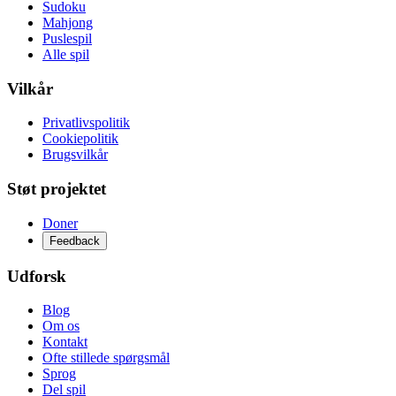
Sudoku
Mahjong
Puslespil
Alle spil
Vilkår
Privatlivspolitik
Cookiepolitik
Brugsvilkår
Støt projektet
Doner
Feedback
Udforsk
Blog
Om os
Kontakt
Ofte stillede spørgsmål
Sprog
Del spil