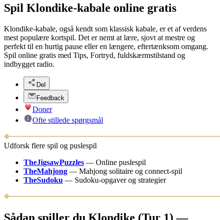
Spil Klondike-kabale online gratis
Klondike-kabale, også kendt som klassisk kabale, er et af verdens
mest populære kortspil. Det er nemt at lære, sjovt at mestre og
perfekt til en hurtig pause eller en længere, eftertænksom omgang.
Spil online gratis med Tips, Fortryd, fuldskærmstilstand og
indbygget radio.
Del
Feedback
Doner
Ofte stillede spørgsmål
Udforsk flere spil og puslespil
TheJigsawPuzzles
—
Online puslespil
TheMahjong
—
Mahjong solitaire og connect-spil
TheSudoku
—
Sudoku-opgaver og strategier
Sådan spiller du Klondike (Tur 1) —