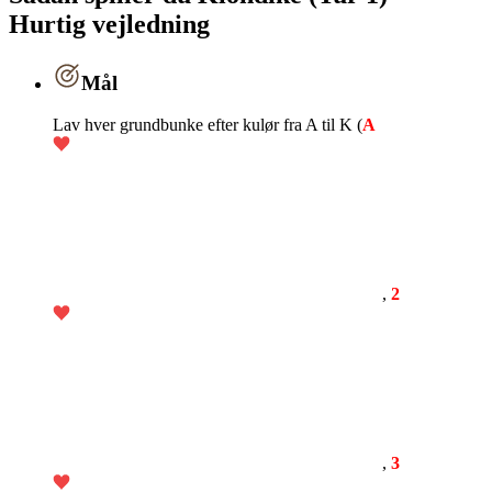
Hurtig vejledning
Mål
Lav hver grundbunke efter kulør fra A til K (
A
,
2
,
3