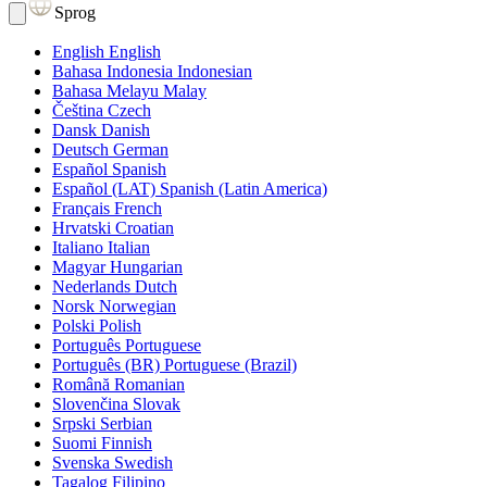
Sprog
English
English
Bahasa Indonesia
Indonesian
Bahasa Melayu
Malay
Čeština
Czech
Dansk
Danish
Deutsch
German
Español
Spanish
Español (LAT)
Spanish (Latin America)
Français
French
Hrvatski
Croatian
Italiano
Italian
Magyar
Hungarian
Nederlands
Dutch
Norsk
Norwegian
Polski
Polish
Português
Portuguese
Português (BR)
Portuguese (Brazil)
Română
Romanian
Slovenčina
Slovak
Srpski
Serbian
Suomi
Finnish
Svenska
Swedish
Tagalog
Filipino