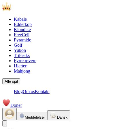
Kabale
Edderkop
Klondike
FreeCell
Pyramide
Golf
Yukon
TriPeaks
Fyrre røvere
Hjerter
Mahjong
Alle spil
Blog
Om os
Kontakt
Doner
Meddelelser
Dansk