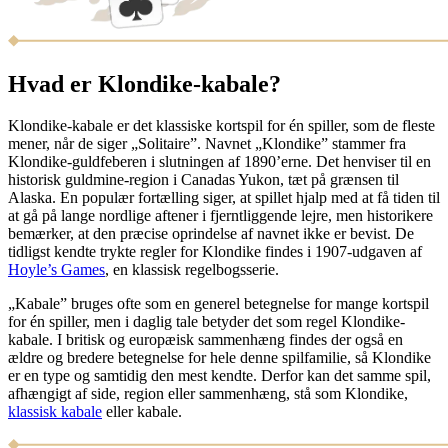
Hvad er Klondike-kabale?
Klondike-kabale er det klassiske kortspil for én spiller, som de fleste
mener, når de siger „Solitaire”. Navnet „Klondike” stammer fra
Klondike-guldfeberen i slutningen af 1890’erne. Det henviser til en
historisk guldmine-region i Canadas Yukon, tæt på grænsen til
Alaska. En populær fortælling siger, at spillet hjalp med at få tiden til
at gå på lange nordlige aftener i fjerntliggende lejre, men historikere
bemærker, at den præcise oprindelse af navnet ikke er bevist. De
tidligst kendte trykte regler for Klondike findes i 1907-udgaven af
Hoyle’s Games
, en klassisk regelbogsserie.
„Kabale” bruges ofte som en generel betegnelse for mange kortspil
for én spiller, men i daglig tale betyder det som regel Klondike-
kabale. I britisk og europæisk sammenhæng findes der også en
ældre og bredere betegnelse for hele denne spilfamilie, så Klondike
er en type og samtidig den mest kendte. Derfor kan det samme spil,
afhængigt af side, region eller sammenhæng, stå som Klondike,
klassisk kabale
eller kabale.