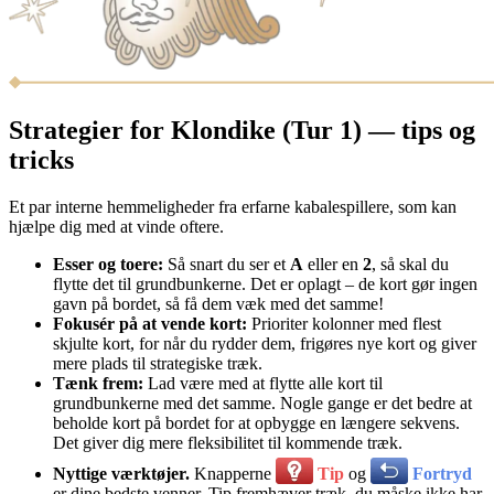
Strategier for Klondike (Tur 1) — tips og
tricks
Et par interne hemmeligheder fra erfarne kabalespillere, som kan
hjælpe dig med at vinde oftere.
Esser og toere:
Så snart du ser et
A
eller en
2
, så skal du
flytte det til grundbunkerne. Det er oplagt – de kort gør ingen
gavn på bordet, så få dem væk med det samme!
Fokusér på at vende kort:
Prioriter kolonner med flest
skjulte kort, for når du rydder dem, frigøres nye kort og giver
mere plads til strategiske træk.
Tænk frem:
Lad være med at flytte alle kort til
grundbunkerne med det samme. Nogle gange er det bedre at
beholde kort på bordet for at opbygge en længere sekvens.
Det giver dig mere fleksibilitet til kommende træk.
Nyttige værktøjer.
Knapperne
Tip
og
Fortryd
er dine bedste venner. Tip fremhæver træk, du måske ikke har