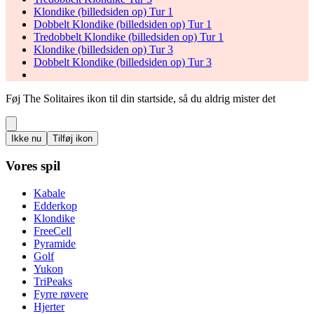
Klondike (billedsiden op) Tur 1
Dobbelt Klondike (billedsiden op) Tur 1
Tredobbelt Klondike (billedsiden op) Tur 1
Klondike (billedsiden op) Tur 3
Dobbelt Klondike (billedsiden op) Tur 3
Føj The Solitaires ikon til din startside, så du aldrig mister det
Ikke nu
Tilføj ikon
Vores spil
Kabale
Edderkop
Klondike
FreeCell
Pyramide
Golf
Yukon
TriPeaks
Fyrre røvere
Hjerter