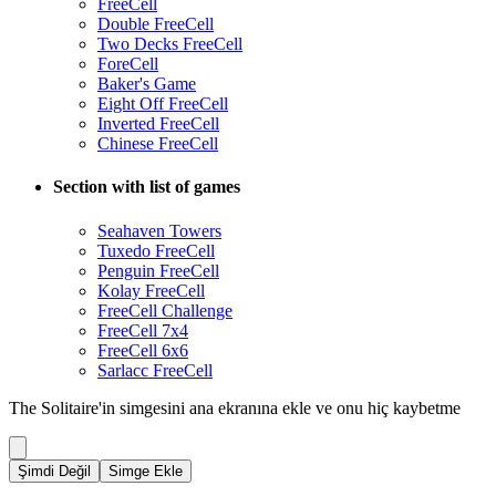
FreeCell
Double FreeCell
Two Decks FreeCell
ForeCell
Baker's Game
Eight Off FreeCell
Inverted FreeCell
Chinese FreeCell
Section with list of games
Seahaven Towers
Tuxedo FreeCell
Penguin FreeCell
Kolay FreeCell
FreeCell Challenge
FreeCell 7x4
FreeCell 6x6
Sarlacc FreeCell
The Solitaire'in simgesini ana ekranına ekle ve onu hiç kaybetme
Şimdi Değil
Simge Ekle