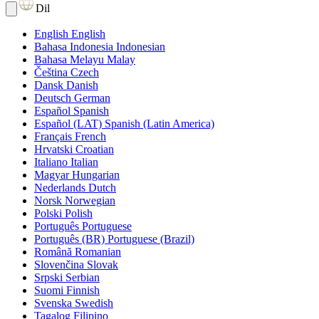
Dil
English
English
Bahasa Indonesia
Indonesian
Bahasa Melayu
Malay
Čeština
Czech
Dansk
Danish
Deutsch
German
Español
Spanish
Español (LAT)
Spanish (Latin America)
Français
French
Hrvatski
Croatian
Italiano
Italian
Magyar
Hungarian
Nederlands
Dutch
Norsk
Norwegian
Polski
Polish
Português
Portuguese
Português (BR)
Portuguese (Brazil)
Română
Romanian
Slovenčina
Slovak
Srpski
Serbian
Suomi
Finnish
Svenska
Swedish
Tagalog
Filipino