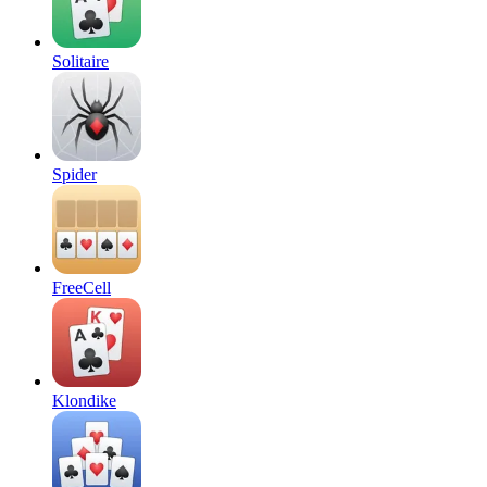
Solitaire
Spider
FreeCell
Klondike