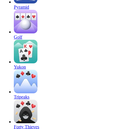
Pyramid
Golf
Yukon
Tripeaks
Forty Thieves