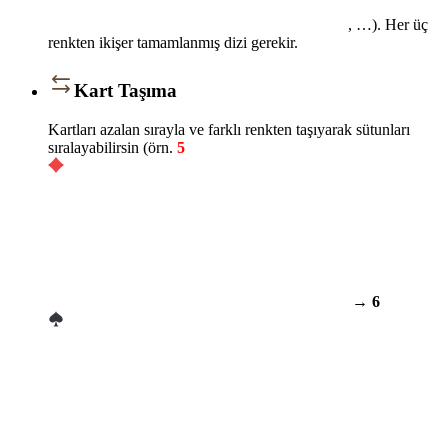
, …). Her üç
renkten ikişer tamamlanmış dizi gerekir.
Kart Taşıma
Kartları azalan sırayla ve farklı renkten taşıyarak sütunları
sıralayabilirsin (örn.
5
→
6