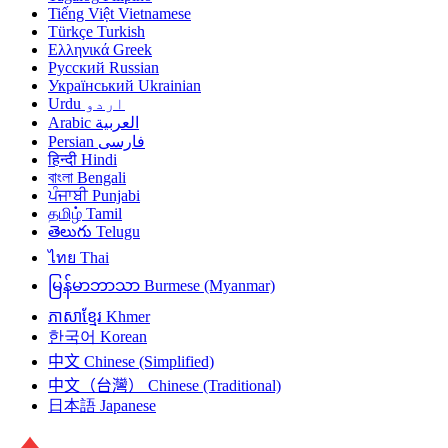
Tiếng Việt
Vietnamese
Türkçe
Turkish
Ελληνικά
Greek
Русский
Russian
Український
Ukrainian
Urdu
اردو
Arabic
العربية
Persian
فارسی
हिन्दी
Hindi
বাংলা
Bengali
ਪੰਜਾਬੀ
Punjabi
தமிழ்
Tamil
తెలుగు
Telugu
ไทย
Thai
မြန်မာဘာသာ
Burmese (Myanmar)
ភាសាខ្មែរ
Khmer
한국어
Korean
中文
Chinese (Simplified)
中文（台灣）
Chinese (Traditional)
日本語
Japanese