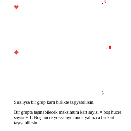
,
7
→
8
).
Sıralıysa bir grup kartı birlikte taşıyabilirsin.
Bir grupta taşınabilecek maksimum kart sayısı = boş hücre
sayısı + 1. Boş hücre yoksa aynı anda yalnızca bir kart
taşıyabilirsin.