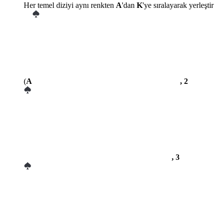
Her temel diziyi aynı renkten
A
'dan
K
'ye sıralayarak yerleştir
(
A
, 2
, 3