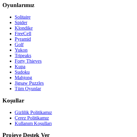
Oyunlarımız
Solitaire
Spider
Klondike
FreeCell
Pyramid
Golf
Yukon
Tripeaks
Forty Thieves
Kupa
Sudoku
Mahjong
Jigsaw Puzzles
Tüm Oyunlar
Koşullar
Gizlilik Politikamız
Çerez Politikamız
Kullanım Koşulları
Projeye Destek Ver