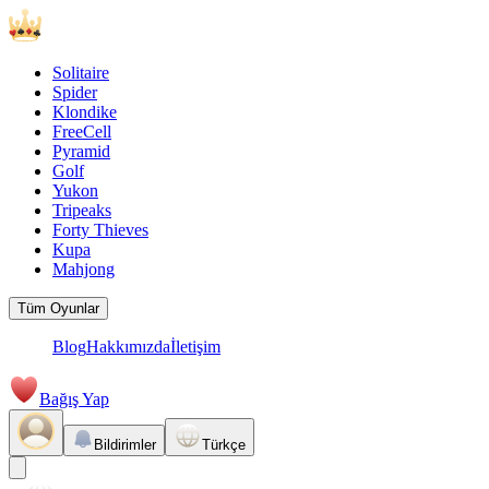
Solitaire
Spider
Klondike
FreeCell
Pyramid
Golf
Yukon
Tripeaks
Forty Thieves
Kupa
Mahjong
Tüm Oyunlar
Blog
Hakkımızda
İletişim
Bağış Yap
Bildirimler
Türkçe