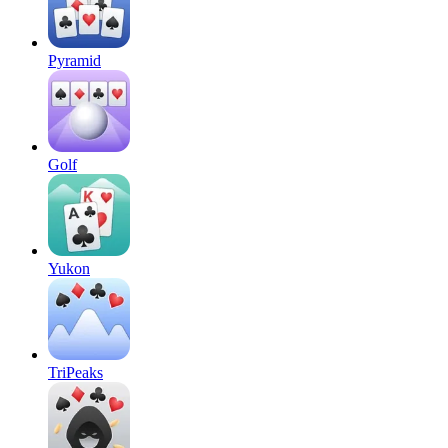
Pyramid
Golf
Yukon
TriPeaks