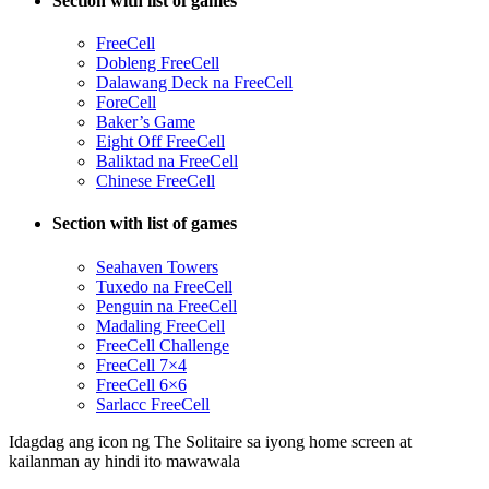
Section with list of games
FreeCell
Dobleng FreeCell
Dalawang Deck na FreeCell
ForeCell
Baker’s Game
Eight Off FreeCell
Baliktad na FreeCell
Chinese FreeCell
Section with list of games
Seahaven Towers
Tuxedo na FreeCell
Penguin na FreeCell
Madaling FreeCell
FreeCell Challenge
FreeCell 7×4
FreeCell 6×6
Sarlacc FreeCell
Idagdag ang icon ng The Solitaire sa iyong home screen at
kailanman ay hindi ito mawawala