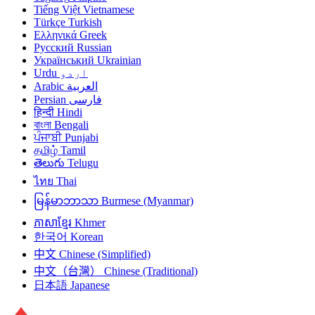
Tiếng Việt
Vietnamese
Türkçe
Turkish
Ελληνικά
Greek
Русский
Russian
Український
Ukrainian
Urdu
اردو
Arabic
العربية
Persian
فارسی
हिन्दी
Hindi
বাংলা
Bengali
ਪੰਜਾਬੀ
Punjabi
தமிழ்
Tamil
తెలుగు
Telugu
ไทย
Thai
မြန်မာဘာသာ
Burmese (Myanmar)
ភាសាខ្មែរ
Khmer
한국어
Korean
中文
Chinese (Simplified)
中文（台灣）
Chinese (Traditional)
日本語
Japanese