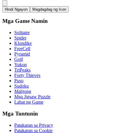
Hindi Ngayon
Magdagdag ng Icon
Mga Game Namin
Solitaire
Spider
Klondike
FreeCell
Pyramid
Golf
Yukon
TriPeaks
Forty Thieves
Puso
Sudoku
Mahjong
Mga Jigsaw Puzzle
Lahat ng Game
Mga Tuntunin
Patakaran sa Privacy
Patakaran sa Cookie