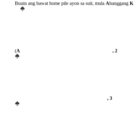
Buuin ang bawat home pile ayon sa suit, mula
A
hanggang
K
(
A
, 2
, 3