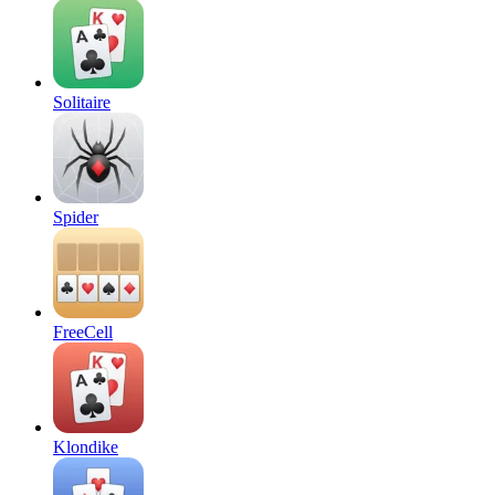
Solitaire
Spider
FreeCell
Klondike