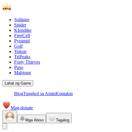
Solitaire
Spider
Klondike
FreeCell
Pyramid
Golf
Yukon
TriPeaks
Forty Thieves
Puso
Mahjong
Lahat ng Game
Blog
Tungkol sa Amin
Kontakin
Mag-donate
Mga Abiso
Tagalog