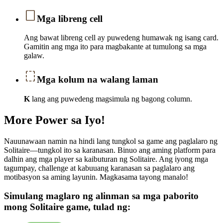
Mga libreng cell
Ang bawat libreng cell ay puwedeng humawak ng isang card.
Gamitin ang mga ito para magbakante at tumulong sa mga
galaw.
Mga kolum na walang laman
K
lang ang puwedeng magsimula ng bagong column.
More Power sa Iyo!
Nauunawaan namin na hindi lang tungkol sa game ang paglalaro ng
Solitaire—tungkol ito sa karanasan. Binuo ang aming platform para
dalhin ang mga player sa kaibuturan ng Solitaire. Ang iyong mga
tagumpay, challenge at kabuuang karanasan sa paglalaro ang
motibasyon sa aming layunin. Magkasama tayong manalo!
Simulang maglaro ng alinman sa mga paborito
mong Solitaire game, tulad ng: