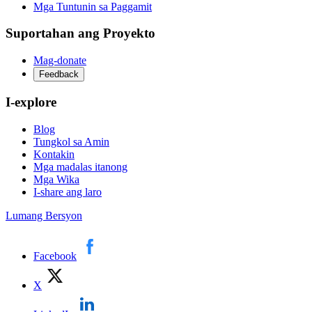
Mga Tuntunin sa Paggamit
Suportahan ang Proyekto
Mag-donate
Feedback
I-explore
Blog
Tungkol sa Amin
Kontakin
Mga madalas itanong
Mga Wika
I-share ang laro
Lumang Bersyon
Facebook
X