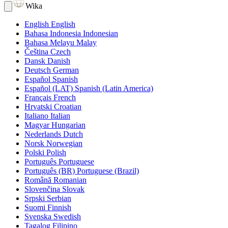
Wika
English
English
Bahasa Indonesia
Indonesian
Bahasa Melayu
Malay
Čeština
Czech
Dansk
Danish
Deutsch
German
Español
Spanish
Español (LAT)
Spanish (Latin America)
Français
French
Hrvatski
Croatian
Italiano
Italian
Magyar
Hungarian
Nederlands
Dutch
Norsk
Norwegian
Polski
Polish
Português
Portuguese
Português (BR)
Portuguese (Brazil)
Română
Romanian
Slovenčina
Slovak
Srpski
Serbian
Suomi
Finnish
Svenska
Swedish
Tagalog
Filipino