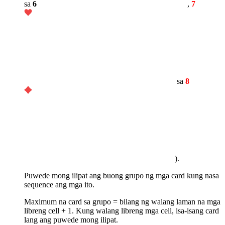
sa
6
,
7
sa
8
).
Puwede mong ilipat ang buong grupo ng mga card kung nasa
sequence ang mga ito.
Maximum na card sa grupo = bilang ng walang laman na mga
libreng cell + 1. Kung walang libreng mga cell, isa-isang card
lang ang puwede mong ilipat.