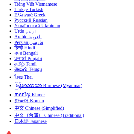
Tiếng Việt
Vietnamese
Türkçe
Turkish
Ελληνικά
Greek
Русский
Russian
Український
Ukrainian
Urdu
اردو
Arabic
العربية
Persian
فارسی
हिन्दी
Hindi
বাংলা
Bengali
ਪੰਜਾਬੀ
Punjabi
தமிழ்
Tamil
తెలుగు
Telugu
ไทย
Thai
မြန်မာဘာသာ
Burmese (Myanmar)
ភាសាខ្មែរ
Khmer
한국어
Korean
中文
Chinese (Simplified)
中文（台灣）
Chinese (Traditional)
日本語
Japanese