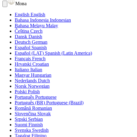
Мова
English
English
Bahasa Indonesia
Indonesian
Bahasa Melayu
Malay
Čeština
Czech
Dansk
Danish
Deutsch
German
Español
Spanish
Español (LAT)
Spanish (Latin America)
Français
French
Hrvatski
Croatian
Italiano
Italian
Magyar
Hungarian
Nederlands
Dutch
Norsk
Norwegian
Polski
Polish
Português
Portuguese
Português (BR)
Portuguese (Brazil)
Română
Romanian
Slovenčina
Slovak
Srpski
Serbian
Suomi
Finnish
Svenska
Swedish
Tagalog
Filipino