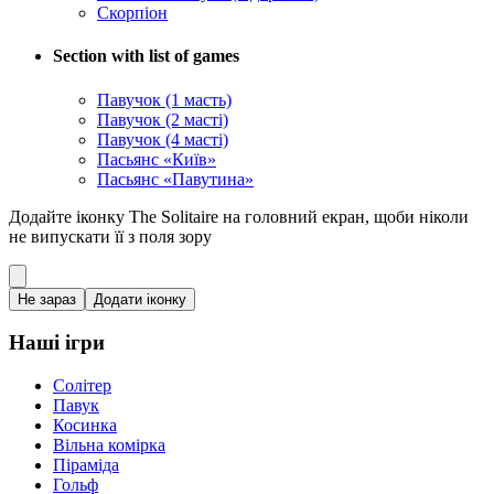
Скорпіон
Section with list of games
Павучок (1 масть)
Павучок (2 масті)
Павучок (4 масті)
Пасьянс «Київ»
Пасьянс «Павутина»
Додайте іконку The Solitaire на головний екран, щоби ніколи
не випускати її з поля зору
Не зараз
Додати іконку
Наші ігри
Солітер
Павук
Косинка
Вільна комірка
Піраміда
Гольф