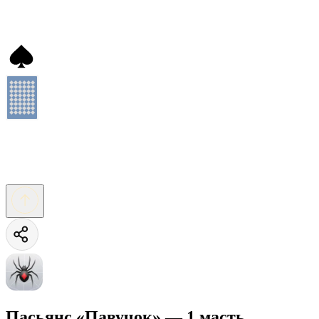
Пасьянс «Павучок» — 1 масть