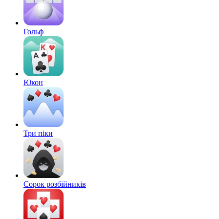
Гольф
Юкон
Три піки
Сорок розбійників