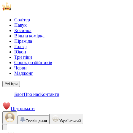
Солітер
Павук
Косинка
Вільна комірка
Піраміда
Гольф
Юкон
Три піки
Сорок розбійників
Черви
Маджонг
Усі ігри
Блог
Про нас
Контакти
Підтримати
Сповіщення
Український