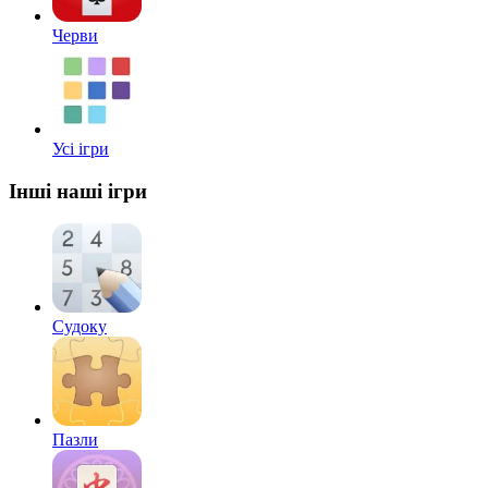
Черви
Усі ігри
Інші наші ігри
Судоку
Пазли