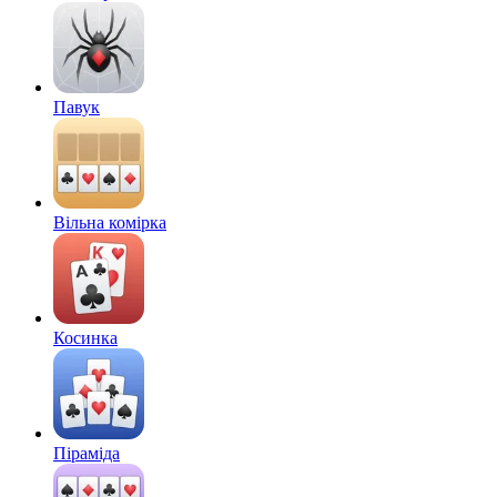
Павук
Вільна комірка
Косинка
Піраміда