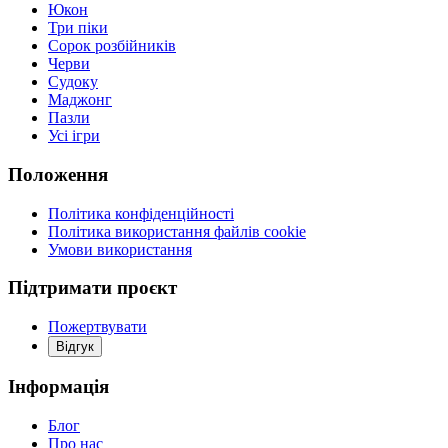
Юкон
Три піки
Сорок розбійників
Черви
Судоку
Маджонг
Пазли
Усі ігри
Положення
Політика конфіденційності
Політика використання файлів cookie
Умови використання
Підтримати проєкт
Пожертвувати
Відгук
Інформація
Блог
Про нас