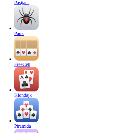
Pasijans
Pauk
FreeCell
Klondajk
Piramida