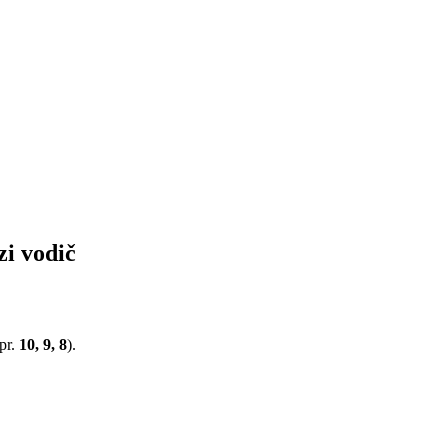
i vodič
pr.
10, 9, 8
).