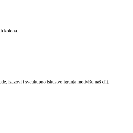
ih kolona.
ede, izazovi i sveukupno iskustvo igranja motivišu naš cilj.