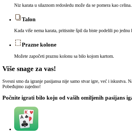
Niz karata u silaznom redosledu može da se pomera kao celina.
Talon
Kada više nema karata, pritisnite špil da biste podelili po jed
Prazne kolone
Možete započeti praznu kolonu sa bilo kojom kartom.
Više snage za vas!
Svesni smo da igranje pasijansa nije samo stvar igre, već i iskustva. 
Pobeđujmo zajedno!
Počnite igrati bilo koju od vaših omiljenih pasijans ig