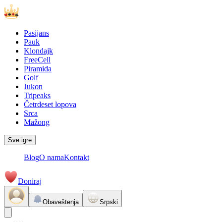
Pasijans
Pauk
Klondajk
FreeCell
Piramida
Golf
Jukon
Tripeaks
Četrdeset lopova
Srca
Mažong
Sve igre
Blog
O nama
Kontakt
Doniraj
Obaveštenja
Srpski