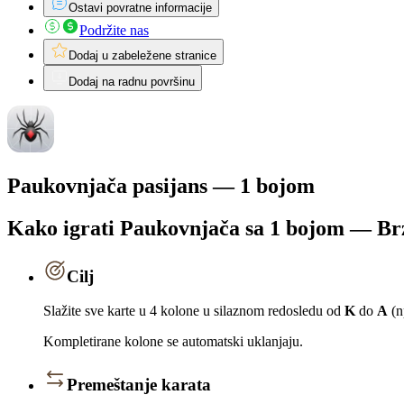
Ostavi povratne informacije
Podržite nas
Dodaj u zabeležene stranice
Dodaj na radnu površinu
Paukovnjača pasijans — 1 bojom
Kako igrati Paukovnjača sa 1 bojom — Brz
Cilj
Slažite sve karte u 4 kolone u silaznom redosledu od
K
do
A
(n
Kompletirane kolone se automatski uklanjaju.
Premeštanje karata