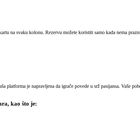
nu kartu na svaku kolonu. Rezervu možete koristiti samo kada nema prazn
Naša platforma je napravljena da igrače povede u srž pasijansa. Vaše pob
ara, kao što je: