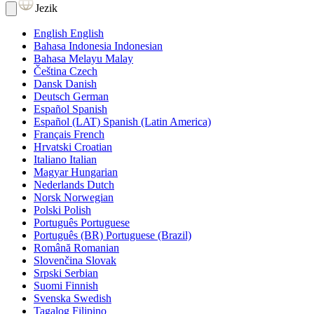
Jezik
English
English
Bahasa Indonesia
Indonesian
Bahasa Melayu
Malay
Čeština
Czech
Dansk
Danish
Deutsch
German
Español
Spanish
Español (LAT)
Spanish (Latin America)
Français
French
Hrvatski
Croatian
Italiano
Italian
Magyar
Hungarian
Nederlands
Dutch
Norsk
Norwegian
Polski
Polish
Português
Portuguese
Português (BR)
Portuguese (Brazil)
Română
Romanian
Slovenčina
Slovak
Srpski
Serbian
Suomi
Finnish
Svenska
Swedish
Tagalog
Filipino