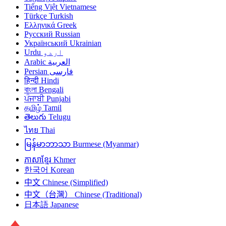
Tiếng Việt
Vietnamese
Türkçe
Turkish
Ελληνικά
Greek
Русский
Russian
Український
Ukrainian
Urdu
اردو
Arabic
العربية
Persian
فارسی
हिन्दी
Hindi
বাংলা
Bengali
ਪੰਜਾਬੀ
Punjabi
தமிழ்
Tamil
తెలుగు
Telugu
ไทย
Thai
မြန်မာဘာသာ
Burmese (Myanmar)
ភាសាខ្មែរ
Khmer
한국어
Korean
中文
Chinese (Simplified)
中文（台灣）
Chinese (Traditional)
日本語
Japanese