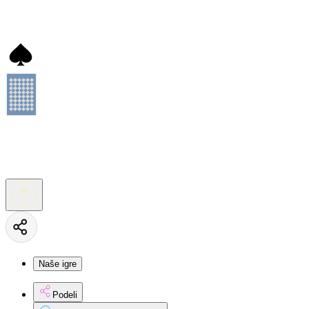
Naše igre
Podeli