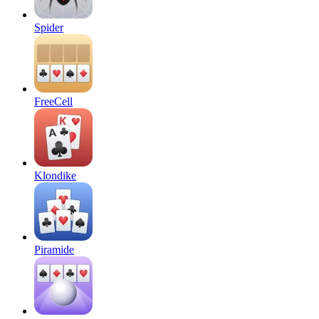
Spider
FreeCell
Klondike
Piramide