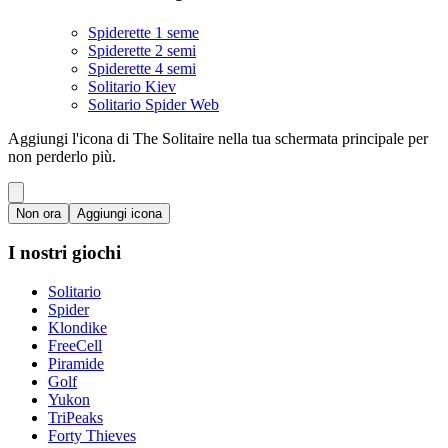
Spiderette 1 seme
Spiderette 2 semi
Spiderette 4 semi
Solitario Kiev
Solitario Spider Web
Aggiungi l'icona di The Solitaire nella tua schermata principale per
non perderlo più.
Non ora
Aggiungi icona
I nostri giochi
Solitario
Spider
Klondike
FreeCell
Piramide
Golf
Yukon
TriPeaks
Forty Thieves