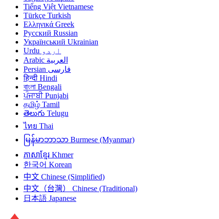
Tiếng Việt
Vietnamese
Türkçe
Turkish
Ελληνικά
Greek
Русский
Russian
Український
Ukrainian
Urdu
اردو
Arabic
العربية
Persian
فارسی
हिन्दी
Hindi
বাংলা
Bengali
ਪੰਜਾਬੀ
Punjabi
தமிழ்
Tamil
తెలుగు
Telugu
ไทย
Thai
မြန်မာဘာသာ
Burmese (Myanmar)
ភាសាខ្មែរ
Khmer
한국어
Korean
中文
Chinese (Simplified)
中文（台灣）
Chinese (Traditional)
日本語
Japanese