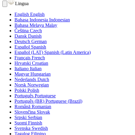
Lingua
English
English
Bahasa Indonesia
Indonesian
Bahasa Melayu
Malay
Čeština
Czech
Dansk
Danish
Deutsch
German
Español
Spanish
Español (LAT)
Spanish (Latin America)
Français
French
Hrvatski
Croatian
Italiano
Italian
Magyar
Hungarian
Nederlands
Dutch
Norsk
Norwegian
Polski
Polish
Português
Portuguese
Português (BR)
Portuguese (Brazil)
Română
Romanian
Slovenčina
Slovak
Srpski
Serbian
Suomi
Finnish
Svenska
Swedish
Tagalog
Filipino