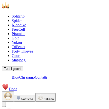
Solitario
Spider
Klondike
FreeCell
Piramide
Golf
Yukon
TriPeaks
Forty Thieves
Cuori
Mahjong
Tutti i giochi
Blog
Chi siamo
Contatti
Dona
Notifiche
Italiano