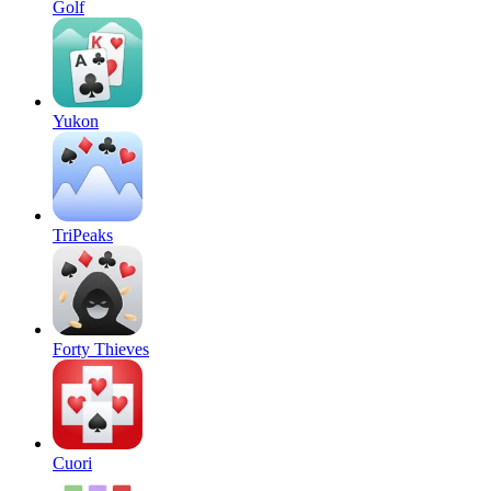
Golf
Yukon
TriPeaks
Forty Thieves
Cuori