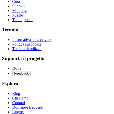
Cuori
Sudoku
Mahjong
Puzzle
Tutti i giochi
Termini
Informativa sulla privacy
Politica sui cookie
Termini di utilizzo
Supporta il progetto
Dona
Feedback
Esplora
Blog
Chi siamo
Contatti
Domande frequenti
Lingue