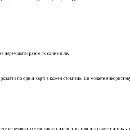
а переміщати разом як єдине ціле.
и роздати по одній карті в кожен стовпець. Ви можете використо
е переміщати сюди карти по одній зі стовпців і повертати їх у 