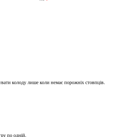
вувати колоду лише коли немає порожніх стовпців.
гру по одній.