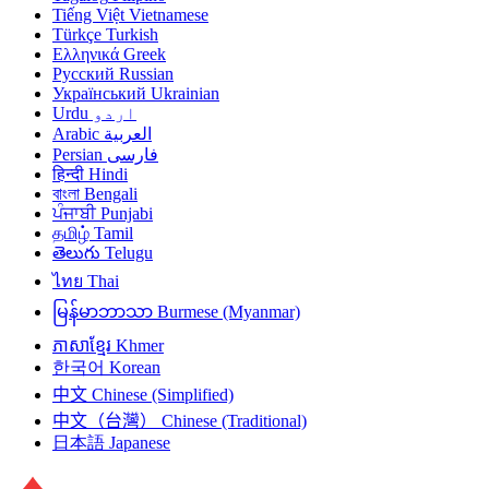
Tiếng Việt
Vietnamese
Türkçe
Turkish
Ελληνικά
Greek
Русский
Russian
Український
Ukrainian
Urdu
اردو
Arabic
العربية
Persian
فارسی
हिन्दी
Hindi
বাংলা
Bengali
ਪੰਜਾਬੀ
Punjabi
தமிழ்
Tamil
తెలుగు
Telugu
ไทย
Thai
မြန်မာဘာသာ
Burmese (Myanmar)
ភាសាខ្មែរ
Khmer
한국어
Korean
中文
Chinese (Simplified)
中文（台灣）
Chinese (Traditional)
日本語
Japanese