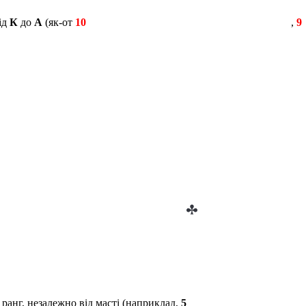
ід
К
до
А
(як-от
10
,
9
ранг, незалежно від масті (наприклад,
5