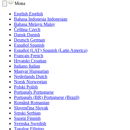
Мова
English
English
Bahasa Indonesia
Indonesian
Bahasa Melayu
Malay
Čeština
Czech
Dansk
Danish
Deutsch
German
Español
Spanish
Español (LAT)
Spanish (Latin America)
Français
French
Hrvatski
Croatian
Italiano
Italian
Magyar
Hungarian
Nederlands
Dutch
Norsk
Norwegian
Polski
Polish
Português
Portuguese
Português (BR)
Portuguese (Brazil)
Română
Romanian
Slovenčina
Slovak
Srpski
Serbian
Suomi
Finnish
Svenska
Swedish
Tagalog
Filipino