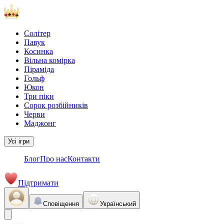
Солітер
Павук
Косинка
Вільна комірка
Піраміда
Гольф
Юкон
Три піки
Сорок розбійників
Черви
Маджонг
Усі ігри
Блог
Про нас
Контакти
Підтримати
Сповіщення
Український