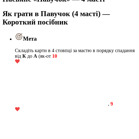
Як грати в Павучок (4 масті) —
Короткий посібник
Мета
Складіть карти в 4 стовпці за мастю в порядку спадання
від
К
до
А
(як-от
10
,
9