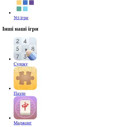
Усі ігри
Інші наші ігри
Судоку
Пазли
Маджонг