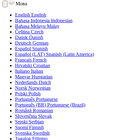
Мова
English
English
Bahasa Indonesia
Indonesian
Bahasa Melayu
Malay
Čeština
Czech
Dansk
Danish
Deutsch
German
Español
Spanish
Español (LAT)
Spanish (Latin America)
Français
French
Hrvatski
Croatian
Italiano
Italian
Magyar
Hungarian
Nederlands
Dutch
Norsk
Norwegian
Polski
Polish
Português
Portuguese
Português (BR)
Portuguese (Brazil)
Română
Romanian
Slovenčina
Slovak
Srpski
Serbian
Suomi
Finnish
Svenska
Swedish
Tagalog
Filipino