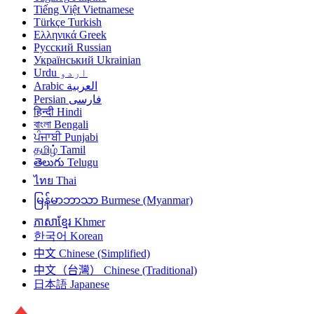
Tiếng Việt
Vietnamese
Türkçe
Turkish
Ελληνικά
Greek
Русский
Russian
Український
Ukrainian
Urdu
اردو
Arabic
العربية
Persian
فارسی
हिन्दी
Hindi
বাংলা
Bengali
ਪੰਜਾਬੀ
Punjabi
தமிழ்
Tamil
తెలుగు
Telugu
ไทย
Thai
မြန်မာဘာသာ
Burmese (Myanmar)
ភាសាខ្មែរ
Khmer
한국어
Korean
中文
Chinese (Simplified)
中文（台灣）
Chinese (Traditional)
日本語
Japanese