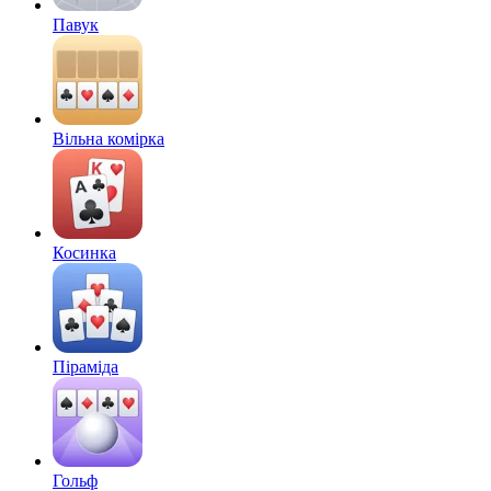
Павук
Вільна комірка
Косинка
Піраміда
Гольф