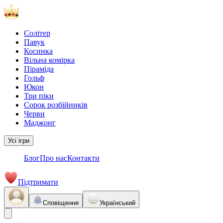
Солітер
Павук
Косинка
Вільна комірка
Піраміда
Гольф
Юкон
Три піки
Сорок розбійників
Черви
Маджонг
Усі ігри
Блог
Про нас
Контакти
Підтримати
Сповіщення
Український