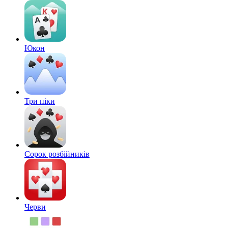
Юкон
Три піки
Сорок розбійників
Черви