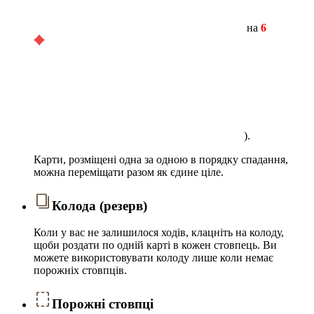
на
6
).
Карти, розміщені одна за одною в порядку спадання,
можна переміщати разом як єдине ціле.
Колода (резерв)
Коли у вас не залишилося ходів, клацніть на колоду,
щоби роздати по одній карті в кожен стовпець. Ви
можете використовувати колоду лише коли немає
порожніх стовпців.
Порожні стовпці