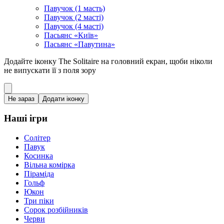
Павучок (1 масть)
Павучок (2 масті)
Павучок (4 масті)
Пасьянс «Київ»
Пасьянс «Павутина»
Додайте іконку The Solitaire на головний екран, щоби ніколи
не випускати її з поля зору
Не зараз
Додати іконку
Наші ігри
Солітер
Павук
Косинка
Вільна комірка
Піраміда
Гольф
Юкон
Три піки
Сорок розбійників
Черви