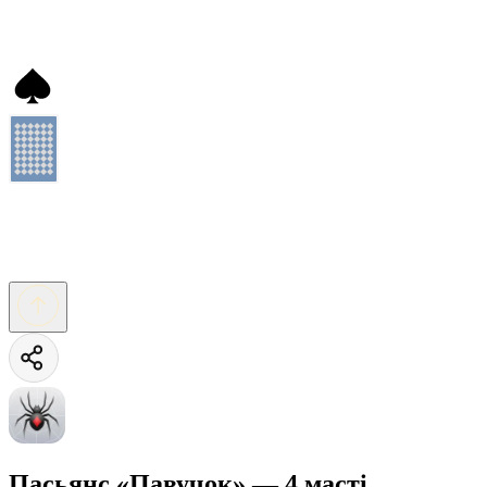
Пасьянс «Павучок» — 4 масті