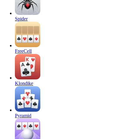
Spider
FreeCell
Klondike
Pyramid