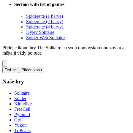
Section with list of games
Spiderette (1 barva)
Spiderette (2 barvy)
Spiderette (4 barvy)
Kyjev Solitaire
Spider Web Solitaire
Přidejte ikonu hry The Solitaire na svou domovskou obrazovku a
mějte ji vždy po ruce
Teď ne
Přidat ikonu
Naše hry
Solitaire
Spider
Klondike
FreeCell
Pyramid
Golf
Yukon
TriPeaks