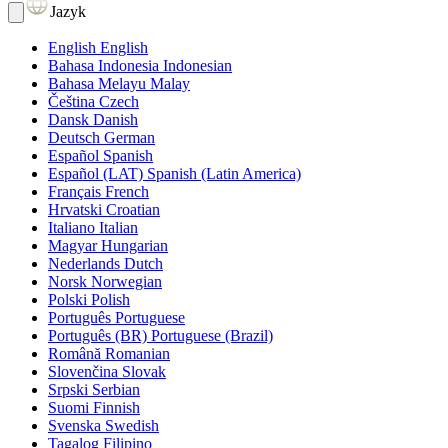
Jazyk
English
English
Bahasa Indonesia
Indonesian
Bahasa Melayu
Malay
Čeština
Czech
Dansk
Danish
Deutsch
German
Español
Spanish
Español (LAT)
Spanish (Latin America)
Français
French
Hrvatski
Croatian
Italiano
Italian
Magyar
Hungarian
Nederlands
Dutch
Norsk
Norwegian
Polski
Polish
Português
Portuguese
Português (BR)
Portuguese (Brazil)
Română
Romanian
Slovenčina
Slovak
Srpski
Serbian
Suomi
Finnish
Svenska
Swedish
Tagalog
Filipino