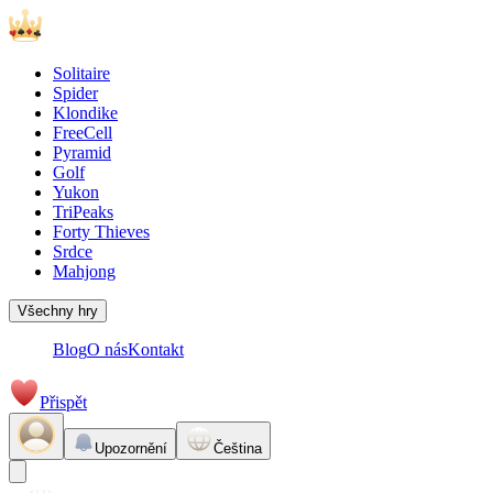
Solitaire
Spider
Klondike
FreeCell
Pyramid
Golf
Yukon
TriPeaks
Forty Thieves
Srdce
Mahjong
Všechny hry
Blog
O nás
Kontakt
Přispět
Upozornění
Čeština