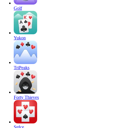
Golf
Yukon
TriPeaks
Forty Thieves
Srdce