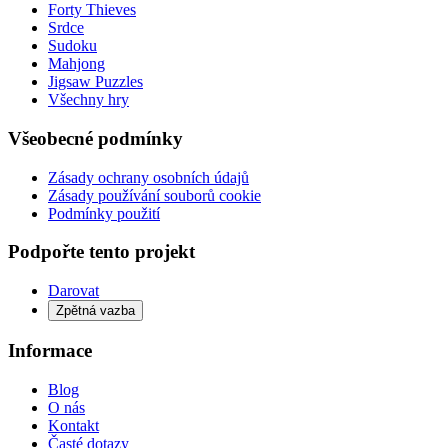
Forty Thieves
Srdce
Sudoku
Mahjong
Jigsaw Puzzles
Všechny hry
Všeobecné podmínky
Zásady ochrany osobních údajů
Zásady používání souborů cookie
Podmínky použití
Podpořte tento projekt
Darovat
Zpětná vazba
Informace
Blog
O nás
Kontakt
Časté dotazy