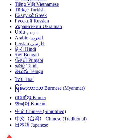
Tiếng Việt
Vietnamese
Türkçe
Turkish
Ελληνικά
Greek
Русский
Russian
Український
Ukrainian
Urdu
اردو
Arabic
العربية
Persian
فارسی
हिन्दी
Hindi
বাংলা
Bengali
ਪੰਜਾਬੀ
Punjabi
தமிழ்
Tamil
తెలుగు
Telugu
ไทย
Thai
မြန်မာဘာသာ
Burmese (Myanmar)
ភាសាខ្មែរ
Khmer
한국어
Korean
中文
Chinese (Simplified)
中文（台灣）
Chinese (Traditional)
日本語
Japanese