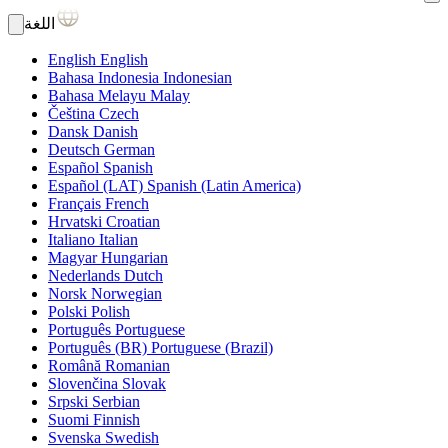
اللغة
English
English
Bahasa Indonesia
Indonesian
Bahasa Melayu
Malay
Čeština
Czech
Dansk
Danish
Deutsch
German
Español
Spanish
Español (LAT)
Spanish (Latin America)
Français
French
Hrvatski
Croatian
Italiano
Italian
Magyar
Hungarian
Nederlands
Dutch
Norsk
Norwegian
Polski
Polish
Português
Portuguese
Português (BR)
Portuguese (Brazil)
Română
Romanian
Slovenčina
Slovak
Srpski
Serbian
Suomi
Finnish
Svenska
Swedish