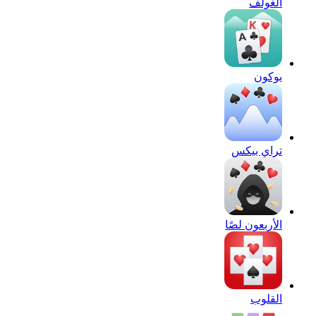
الغولف
يوكون
تراي بيكس
الأربعون لصًا
القلوب