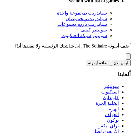
Section with list of games
سبايدريت بمجموعة واحدة
سبايدريت بمجموعتان
سبايدريت بأربع مجموعات
سوليتير كييف
سوليتير شبكة العنكبوت
أضف أيقونة The Solitaire إلى شاشتك الرئيسية ولا تفقدها أبدًا
ليس الآن
إضافة أيقونة
ألعابنا
سوليتير
العنكبوت
كلوندايك
الخلية الحرة
الهرم
الغولف
يوكون
تراي بيكس
الأربعون لصًا