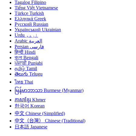
Tagalog
Filipino
Tiếng Việt
Vietnamese
Türkçe
Turkish
Ελληνικά
Greek
Русский
Russian
Український
Ukrainian
اردو
Urdu
العربية
Arabic
فارسی
Persian
हिन्दी
Hindi
বাংলা
Bengali
ਪੰਜਾਬੀ
Punjabi
தமிழ்
Tamil
తెలుగు
Telugu
ไทย
Thai
မြန်မာဘာသာ
Burmese (Myanmar)
ភាសាខ្មែរ
Khmer
한국어
Korean
中文
Chinese (Simplified)
中文（台灣）
Chinese (Traditional)
日本語
Japanese