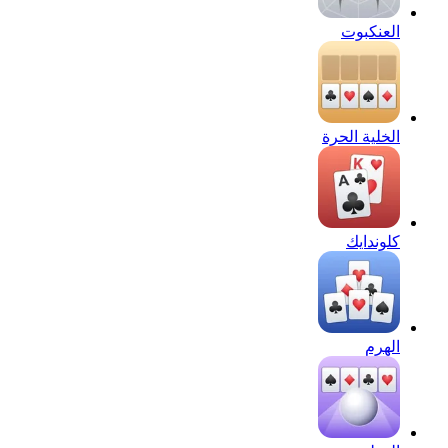
العنكبوت
الخلية الحرة
كلوندايك
الهرم