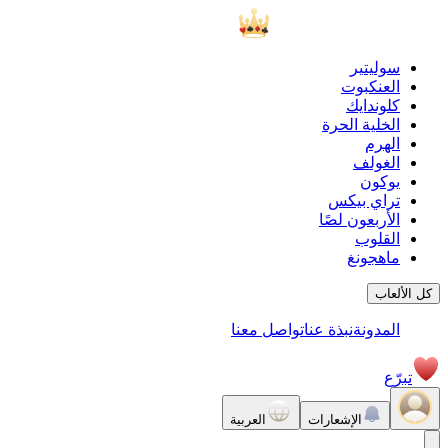
سوليتير
العنكبوت
كلوندايك
الخلية الحرة
الهرم
الغولف
يوكون
تراي بيكس
الأربعون لصًا
القلوب
ماهجونغ
كل الألعاب
المدونة
نبذة عنا
تواصل معنا
تبرّع
الإشعارات
العربية