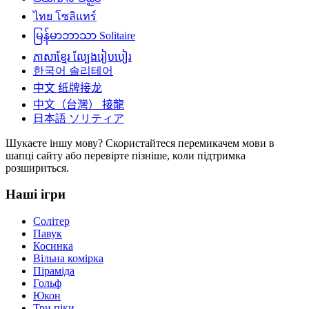
ไทย
โซลิแทร์
မြန်မာဘာသာ
Solitaire
ភាសាខ្មែរ
ល្បែងរៀបបៀរ
한국어
솔리테어
中文
纸牌接龙
中文（台灣）
接龍
日本語
ソリティア
Шукаєте іншу мову? Скористайтеся перемикачем мови в
шапці сайту або перевірте пізніше, коли підтримка
розшириться.
Наші ігри
Солітер
Павук
Косинка
Вільна комірка
Піраміда
Гольф
Юкон
Три піки