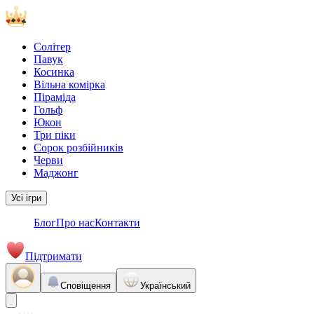
Солітер
Павук
Косинка
Вільна комірка
Піраміда
Гольф
Юкон
Три піки
Сорок розбійників
Черви
Маджонг
Усі ігри
Блог
Про нас
Контакти
Підтримати
Сповіщення
Український