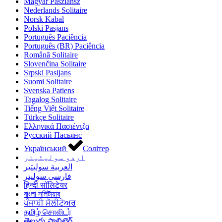
Magyar
Pasziánsz
Nederlands
Solitaire
Norsk
Kabal
Polski
Pasjans
Português
Paciência
Português (BR)
Paciência
Română
Solitaire
Slovenčina
Solitaire
Srpski
Pasijans
Suomi
Solitaire
Svenska
Patiens
Tagalog
Solitaire
Tiếng Việt
Solitaire
Türkçe
Solitaire
Ελληνικά
Πασιέντζα
Русский
Пасьянс
Український
Солітер
اردو
سولیٹیئر
العربية
سوليتير
فارسی
سولیتر
हिन्दी
सॉलिटेयर
বাংলা
সলিটায়ার
ਪੰਜਾਬੀ
ਸੋਲੀਟੇਅਰ
தமிழ்
சொலிடர்
తెలుగు
సాలిటైర్‌