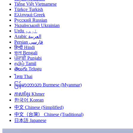
Tiếng Việt
Vietnamese
Türkçe
Turkish
Ελληνικά
Greek
Русский
Russian
Український
Ukrainian
Urdu
اردو
Arabic
العربية
Persian
فارسی
हिन्दी
Hindi
বাংলা
Bengali
ਪੰਜਾਬੀ
Punjabi
தமிழ்
Tamil
తెలుగు
Telugu
ไทย
Thai
မြန်မာဘာသာ
Burmese (Myanmar)
ភាសាខ្មែរ
Khmer
한국어
Korean
中文
Chinese (Simplified)
中文（台灣）
Chinese (Traditional)
日本語
Japanese