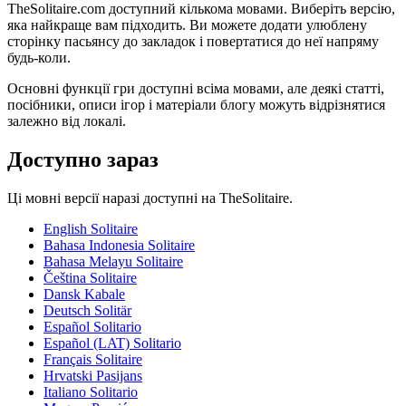
TheSolitaire.com доступний кількома мовами. Виберіть версію,
яка найкраще вам підходить. Ви можете додати улюблену
сторінку пасьянсу до закладок і повертатися до неї напряму
будь-коли.
Основні функції гри доступні всіма мовами, але деякі статті,
посібники, описи ігор і матеріали блогу можуть відрізнятися
залежно від локалі.
Доступно зараз
Ці мовні версії наразі доступні на TheSolitaire.
English
Solitaire
Bahasa Indonesia
Solitaire
Bahasa Melayu
Solitaire
Čeština
Solitaire
Dansk
Kabale
Deutsch
Solitär
Español
Solitario
Español (LAT)
Solitario
Français
Solitaire
Hrvatski
Pasijans
Italiano
Solitario