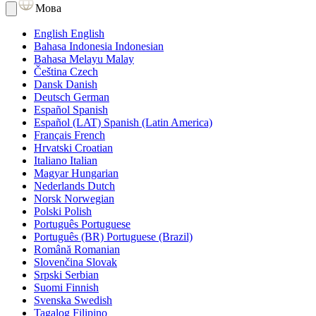
Мова
English
English
Bahasa Indonesia
Indonesian
Bahasa Melayu
Malay
Čeština
Czech
Dansk
Danish
Deutsch
German
Español
Spanish
Español (LAT)
Spanish (Latin America)
Français
French
Hrvatski
Croatian
Italiano
Italian
Magyar
Hungarian
Nederlands
Dutch
Norsk
Norwegian
Polski
Polish
Português
Portuguese
Português (BR)
Portuguese (Brazil)
Română
Romanian
Slovenčina
Slovak
Srpski
Serbian
Suomi
Finnish
Svenska
Swedish
Tagalog
Filipino