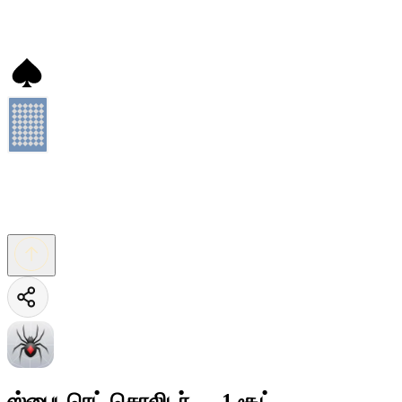
ஸ்பைடரெட் சொலிடர் — 1 சூட்