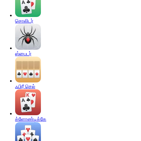
சொலிடர்
ஸ்பைடர்
ஃபிரீ செல்
க்ளோண்டிக்கே