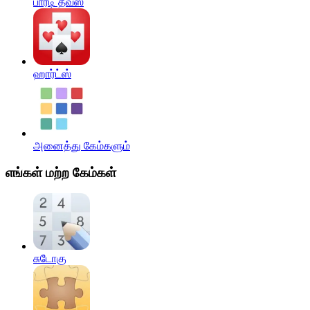
பார்டி தீவ்ஸ்
ஹார்ட்ஸ்
அனைத்து கேம்களும்
எங்கள் மற்ற கேம்கள்
சுடோகு