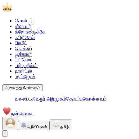
சொலிடர்
ஸ்பைடர்
க்ளோண்டிக்கே
ஃபிரீ செல்
பிரமிட்
கோல்ஃப்
யூகோன்
ட்ரிபீக்ஸ்
பார்டி தீவ்ஸ்
ஹார்ட்ஸ்
மஹ்ஜோங்
அனைத்து கேம்களும்
வலைப்பதிவு
ஓர் அறிமுகம்
தொடர்புகொள்ளவும்
நன்கொடை
அறிவிப்புகள்
தமிழ்