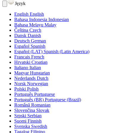
Język
English
English
Bahasa Indonesia
Indonesian
Bahasa Melayu
Malay
Čeština
Czech
Dansk
Danish
Deutsch
German
Español
Spanish
Español (LAT)
Spanish (Latin America)
Français
French
Hrvatski
Croatian
Italiano
Italian
Magyar
Hungarian
Nederlands
Dutch
Norsk
Norwegian
Polski
Polish
Português
Portuguese
Português (BR)
Portuguese (Brazil)
Română
Romanian
Slovenčina
Slovak
Srpski
Serbian
Suomi
Finnish
Svenska
Swedish
Tagalog
Filipino