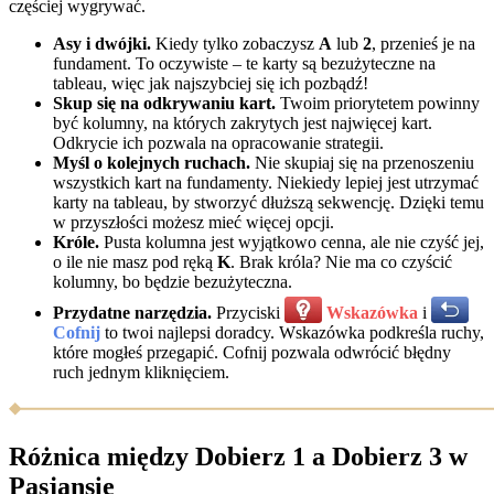
częściej wygrywać.
Asy i dwójki.
Kiedy tylko zobaczysz
A
lub
2
, przenieś je na
fundament. To oczywiste – te karty są bezużyteczne na
tableau, więc jak najszybciej się ich pozbądź!
Skup się na odkrywaniu kart.
Twoim priorytetem powinny
być kolumny, na których zakrytych jest najwięcej kart.
Odkrycie ich pozwala na opracowanie strategii.
Myśl o kolejnych ruchach.
Nie skupiaj się na przenoszeniu
wszystkich kart na fundamenty. Niekiedy lepiej jest utrzymać
karty na tableau, by stworzyć dłuższą sekwencję. Dzięki temu
w przyszłości możesz mieć więcej opcji.
Króle.
Pusta kolumna jest wyjątkowo cenna, ale nie czyść jej,
o ile nie masz pod ręką
K
. Brak króla? Nie ma co czyścić
kolumny, bo będzie bezużyteczna.
Przydatne narzędzia.
Przyciski
Wskazówka
i
Cofnij
to twoi najlepsi doradcy. Wskazówka podkreśla ruchy,
które mogłeś przegapić. Cofnij pozwala odwrócić błędny
ruch jednym kliknięciem.
Różnica między Dobierz 1 a Dobierz 3 w
Pasjansie