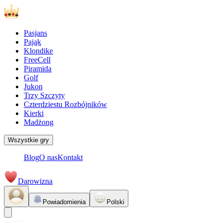
Pasjans
Pająk
Klondike
FreeCell
Piramida
Golf
Jukon
Trzy Szczyty
Czterdziestu Rozbójników
Kierki
Madżong
Wszystkie gry
Blog
O nas
Kontakt
Darowizna
Powiadomienia
Polski