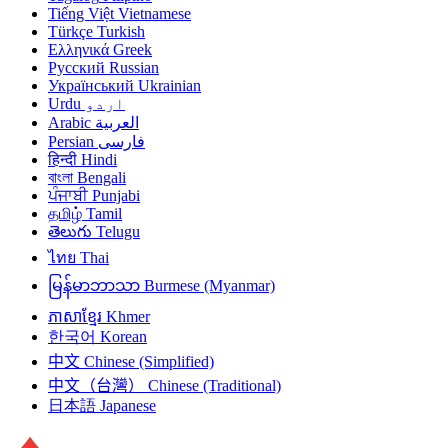
Tiếng Việt
Vietnamese
Türkçe
Turkish
Ελληνικά
Greek
Русский
Russian
Український
Ukrainian
Urdu
اردو
Arabic
العربية
Persian
فارسی
हिन्दी
Hindi
বাংলা
Bengali
ਪੰਜਾਬੀ
Punjabi
தமிழ்
Tamil
తెలుగు
Telugu
ไทย
Thai
မြန်မာဘာသာ
Burmese (Myanmar)
ភាសាខ្មែរ
Khmer
한국어
Korean
中文
Chinese (Simplified)
中文（台灣）
Chinese (Traditional)
日本語
Japanese