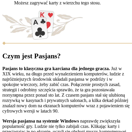
Możesz zagrywać karty z wierzchu tego stosu.
Czym jest Pasjans?
Pasjans to klasyczna gra karciana dla jednego gracza.
Już w
XIX wieku, na długo przed wynalezieniem komputerów, ludzie z
najróżniejszych środowisk układali pasjansa w podróży i w
spokojne wieczory, żeby zabić czas. Połączenie prostych zasad,
strategii i odrobiny szczęścia sprawiło, że ta gra pozostawała
популярna przez ponad sto lat. Z czasem pasjans stał się ulubioną
rozrywką w kasynach i prywatnych salonach, a kilka dekad później
znalazł nowy dom na ekranach komputerów wraz z pojawieniem się
cyfrowych wersji w latach 90.
Wersja pasjansa na systemie Windows
naprawdę zwiększyła
popularność gry. Ludzie nie tylko zabijali czas. Klikając karty i
przeciągając je po ekranie, uczyli się obsługi myszy komputerowej.