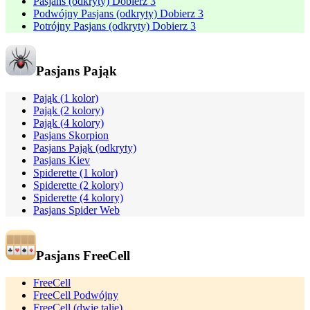
Pasjans (odkryty) Dobierz 3
Podwójny Pasjans (odkryty) Dobierz 3
Potrójny Pasjans (odkryty) Dobierz 3
Pasjans Pająk
Pająk (1 kolor)
Pająk (2 kolory)
Pająk (4 kolory)
Pasjans Skorpion
Pasjans Pająk (odkryty)
Pasjans Kiev
Spiderette (1 kolor)
Spiderette (2 kolory)
Spiderette (4 kolory)
Pasjans Spider Web
Pasjans FreeCell
FreeCell
FreeCell Podwójny
FreeCell (dwie talie)