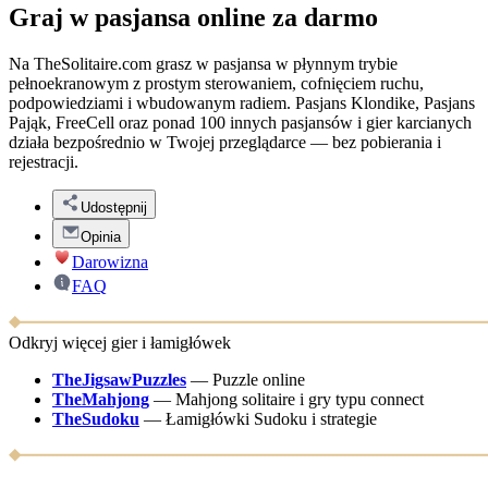
Graj w pasjansa online za darmo
Na TheSolitaire.com grasz w pasjansa w płynnym trybie
pełnoekranowym z prostym sterowaniem, cofnięciem ruchu,
podpowiedziami i wbudowanym radiem. Pasjans Klondike, Pasjans
Pająk, FreeCell oraz ponad 100 innych pasjansów i gier karcianych
działa bezpośrednio w Twojej przeglądarce — bez pobierania i
rejestracji.
Udostępnij
Opinia
Darowizna
FAQ
Odkryj więcej gier i łamigłówek
TheJigsawPuzzles
—
Puzzle online
TheMahjong
—
Mahjong solitaire i gry typu connect
TheSudoku
—
Łamigłówki Sudoku i strategie