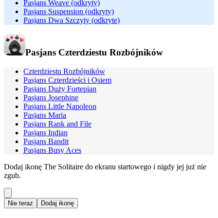
Pasjans Weave (odkryty)
Pasjans Suspension (odkryty)
Pasjans Dwa Szczyty (odkryte)
Pasjans Czterdziestu Rozbójników
Czterdziestu Rozbójników
Pasjans Czterdzieści i Osiem
Pasjans Duży Fortepian
Pasjans Josephine
Pasjans Little Napoleon
Pasjans Maria
Pasjans Rank and File
Pasjans Indian
Pasjans Bandit
Pasjans Busy Aces
Dodaj ikonę The Solitaire do ekranu startowego i nigdy jej już nie
zgub.
Nie teraz
Dodaj ikonę