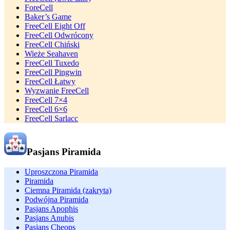
ForeCell
Baker’s Game
FreeCell Eight Off
FreeCell Odwrócony
FreeCell Chiński
Wieże Seahaven
FreeCell Tuxedo
FreeCell Pingwin
FreeCell Łatwy
Wyzwanie FreeCell
FreeCell 7×4
FreeCell 6×6
FreeCell Sarlacc
Pasjans Piramida
Uproszczona Piramida
Piramida
Ciemna Piramida (zakryta)
Podwójna Piramida
Pasjans Apophis
Pasjans Anubis
Pasjans Cheops