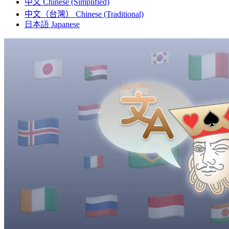
中文
Chinese (Simplified)
中文（台灣）
Chinese (Traditional)
日本語
Japanese