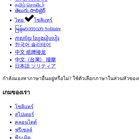
தமிழ்
சொலிடர்
తెలుగు
సాలిటైర్‌
ไทย
โซลิแทร์
မြန်မာဘာသာ
Solitaire
ភាសាខ្មែរ
ល្បែងរៀបបៀរ
한국어
솔리테어
中文
纸牌接龙
中文（台灣）
接龍
日本語
ソリティア
กำลังมองหาภาษาอื่นอยู่หรือไม่? ใช้ตัวเลือกภาษาในส่วนหัวขอ
เกมของเรา
โซลิแทร์
สไปเดอร์
คลอนไดค์
ฟรีเซลล์
พีระมิด