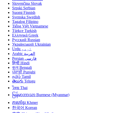
Slovenčina
Slovak
Srpski
Serbian
Suomi
Finnish
Svenska
Swedish
Tagalog
Filipino
Tiếng Việt
Vietnamese
Türkçe
Turkish
Ελληνικά
Greek
Русский
Russian
Український
Ukrainian
Urdu
اردو
Arabic
العربية
Persian
فارسی
हिन्दी
Hindi
বাংলা
Bengali
ਪੰਜਾਬੀ
Punjabi
தமிழ்
Tamil
తెలుగు
Telugu
ไทย
Thai
မြန်မာဘာသာ
Burmese (Myanmar)
ភាសាខ្មែរ
Khmer
한국어
Korean