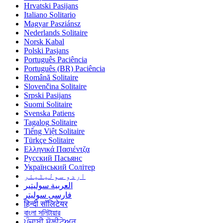
Hrvatski
Pasijans
Italiano
Solitario
Magyar
Pasziánsz
Nederlands
Solitaire
Norsk
Kabal
Polski
Pasjans
Português
Paciência
Português (BR)
Paciência
Română
Solitaire
Slovenčina
Solitaire
Srpski
Pasijans
Suomi
Solitaire
Svenska
Patiens
Tagalog
Solitaire
Tiếng Việt
Solitaire
Türkçe
Solitaire
Ελληνικά
Πασιέντζα
Русский
Пасьянс
Український
Солітер
اردو
سولیٹیئر
العربية
سوليتير
فارسی
سولیتر
हिन्दी
सॉलिटेयर
বাংলা
সলিটায়ার
ਪੰਜਾਬੀ
ਸੋਲੀਟੇਅਰ