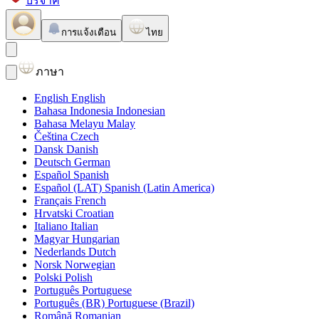
บริจาค
การแจ้งเตือน
ไทย
ภาษา
English
English
Bahasa Indonesia
Indonesian
Bahasa Melayu
Malay
Čeština
Czech
Dansk
Danish
Deutsch
German
Español
Spanish
Español (LAT)
Spanish (Latin America)
Français
French
Hrvatski
Croatian
Italiano
Italian
Magyar
Hungarian
Nederlands
Dutch
Norsk
Norwegian
Polski
Polish
Português
Portuguese
Português (BR)
Portuguese (Brazil)
Română
Romanian