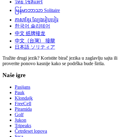
ไทย
โซลิแทร์
မြန်မာဘာသာ
Solitaire
ភាសាខ្មែរ
ល្បែងរៀបបៀរ
한국어
솔리테어
中文
纸牌接龙
中文（台灣）
接龍
日本語
ソリティア
Tražite drugi jezik? Koristite birač jezika u zaglavlju sajta ili
proverite ponovo kasnije kako se podrška bude širila.
Naše igre
Pasijans
Pauk
Klondajk
FreeCell
Piramida
Golf
Jukon
Tripeaks
Četrdeset lopova
Srca