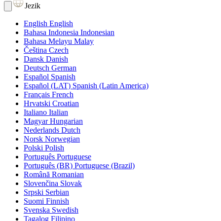
Jezik
English
English
Bahasa Indonesia
Indonesian
Bahasa Melayu
Malay
Čeština
Czech
Dansk
Danish
Deutsch
German
Español
Spanish
Español (LAT)
Spanish (Latin America)
Français
French
Hrvatski
Croatian
Italiano
Italian
Magyar
Hungarian
Nederlands
Dutch
Norsk
Norwegian
Polski
Polish
Português
Portuguese
Português (BR)
Portuguese (Brazil)
Română
Romanian
Slovenčina
Slovak
Srpski
Serbian
Suomi
Finnish
Svenska
Swedish
Tagalog
Filipino