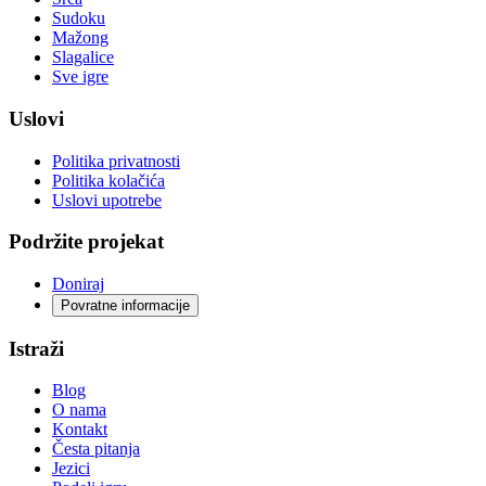
Sudoku
Mažong
Slagalice
Sve igre
Uslovi
Politika privatnosti
Politika kolačića
Uslovi upotrebe
Podržite projekat
Doniraj
Povratne informacije
Istraži
Blog
O nama
Kontakt
Česta pitanja
Jezici