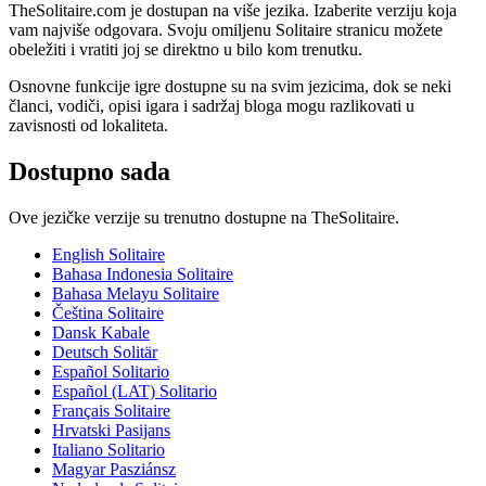
TheSolitaire.com je dostupan na više jezika. Izaberite verziju koja
vam najviše odgovara. Svoju omiljenu Solitaire stranicu možete
obeležiti i vratiti joj se direktno u bilo kom trenutku.
Osnovne funkcije igre dostupne su na svim jezicima, dok se neki
članci, vodiči, opisi igara i sadržaj bloga mogu razlikovati u
zavisnosti od lokaliteta.
Dostupno sada
Ove jezičke verzije su trenutno dostupne na TheSolitaire.
English
Solitaire
Bahasa Indonesia
Solitaire
Bahasa Melayu
Solitaire
Čeština
Solitaire
Dansk
Kabale
Deutsch
Solitär
Español
Solitario
Español (LAT)
Solitario
Français
Solitaire
Hrvatski
Pasijans
Italiano
Solitario
Magyar
Pasziánsz