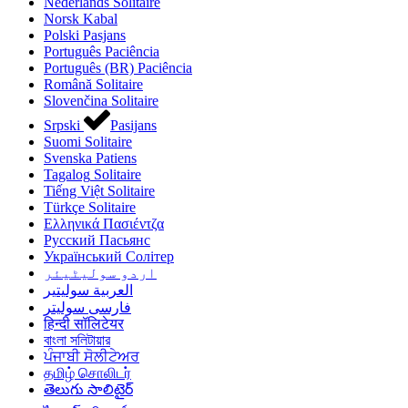
Nederlands
Solitaire
Norsk
Kabal
Polski
Pasjans
Português
Paciência
Português (BR)
Paciência
Română
Solitaire
Slovenčina
Solitaire
Srpski
Pasijans
Suomi
Solitaire
Svenska
Patiens
Tagalog
Solitaire
Tiếng Việt
Solitaire
Türkçe
Solitaire
Ελληνικά
Πασιέντζα
Русский
Пасьянс
Український
Солітер
اردو
سولیٹیئر
العربية
سوليتير
فارسی
سولیتر
हिन्दी
सॉलिटेयर
বাংলা
সলিটায়ার
ਪੰਜਾਬੀ
ਸੋਲੀਟੇਅਰ
தமிழ்
சொலிடர்
తెలుగు
సాలిటైర్‌