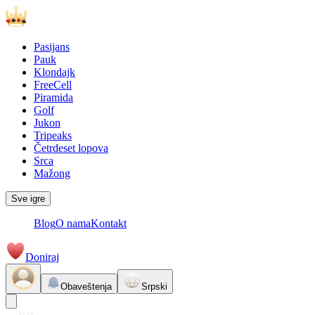
Pasijans
Pauk
Klondajk
FreeCell
Piramida
Golf
Jukon
Tripeaks
Četrdeset lopova
Srca
Mažong
Sve igre
Blog
O nama
Kontakt
Doniraj
Obaveštenja
Srpski