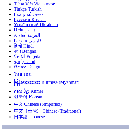
Tiếng Việt
Vietnamese
Türkçe
Turkish
Ελληνικά
Greek
Русский
Russian
Український
Ukrainian
Urdu
اردو
Arabic
العربية
Persian
فارسی
हिन्दी
Hindi
বাংলা
Bengali
ਪੰਜਾਬੀ
Punjabi
தமிழ்
Tamil
తెలుగు
Telugu
ไทย
Thai
မြန်မာဘာသာ
Burmese (Myanmar)
ភាសាខ្មែរ
Khmer
한국어
Korean
中文
Chinese (Simplified)
中文（台灣）
Chinese (Traditional)
日本語
Japanese