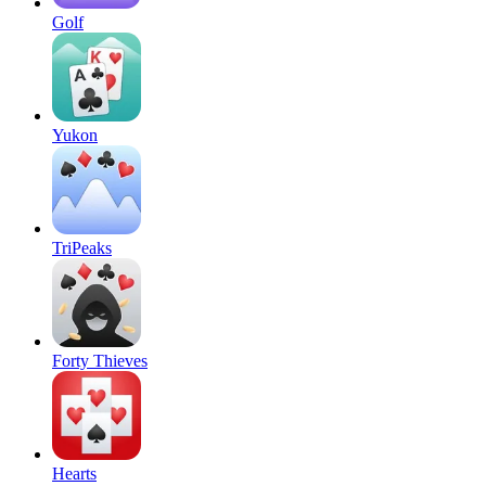
Golf
Yukon
TriPeaks
Forty Thieves
Hearts