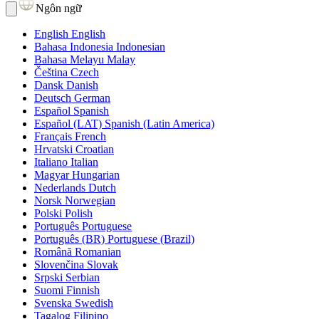
Ngôn ngữ
English
English
Bahasa Indonesia
Indonesian
Bahasa Melayu
Malay
Čeština
Czech
Dansk
Danish
Deutsch
German
Español
Spanish
Español (LAT)
Spanish (Latin America)
Français
French
Hrvatski
Croatian
Italiano
Italian
Magyar
Hungarian
Nederlands
Dutch
Norsk
Norwegian
Polski
Polish
Português
Portuguese
Português (BR)
Portuguese (Brazil)
Română
Romanian
Slovenčina
Slovak
Srpski
Serbian
Suomi
Finnish
Svenska
Swedish
Tagalog
Filipino