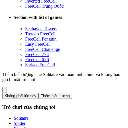
Inverted FreeCell
FreeCell Trung Quốc
Section with list of games
Seahaven Towers
Tuxedo FreeCell
FreeCell Penguin
Easy FreeCell
FreeCell Challenge
FreeCell 7×4
FreeCell 6×6
Sarlacc FreeCell
Thêm biểu tượng The Solitaire vào màn hình chính và không bao
giờ bị mất trò chơi
Không phải lúc này
Thêm biểu tượng
Trò chơi của chúng tôi
Solitaire
Spider