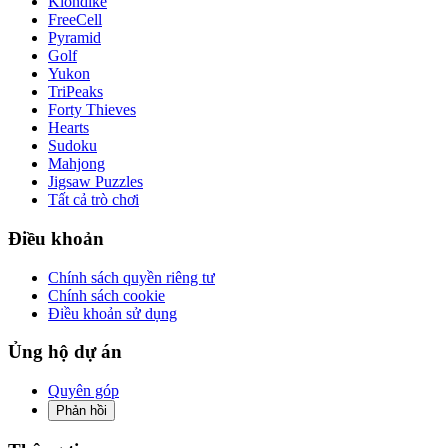
Klondike
FreeCell
Pyramid
Golf
Yukon
TriPeaks
Forty Thieves
Hearts
Sudoku
Mahjong
Jigsaw Puzzles
Tất cả trò chơi
Điều khoản
Chính sách quyền riêng tư
Chính sách cookie
Điều khoản sử dụng
Ủng hộ dự án
Quyên góp
Phản hồi