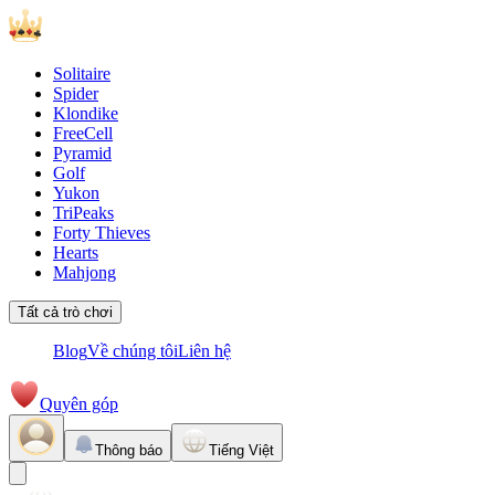
Solitaire
Spider
Klondike
FreeCell
Pyramid
Golf
Yukon
TriPeaks
Forty Thieves
Hearts
Mahjong
Tất cả trò chơi
Blog
Về chúng tôi
Liên hệ
Quyên góp
Thông báo
Tiếng Việt