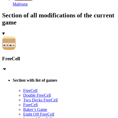
Mahjong
Section of all modifications of the current
game
FreeCell
Section with list of games
FreeCell
Double FreeCell
Two Decks FreeCell
ForeCell
Baker’s Game
Eight Off FreeCell