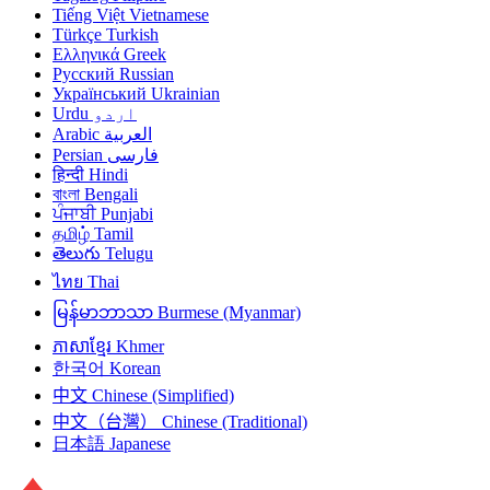
Tiếng Việt
Vietnamese
Türkçe
Turkish
Ελληνικά
Greek
Русский
Russian
Український
Ukrainian
Urdu
اردو
Arabic
العربية
Persian
فارسی
हिन्दी
Hindi
বাংলা
Bengali
ਪੰਜਾਬੀ
Punjabi
தமிழ்
Tamil
తెలుగు
Telugu
ไทย
Thai
မြန်မာဘာသာ
Burmese (Myanmar)
ភាសាខ្មែរ
Khmer
한국어
Korean
中文
Chinese (Simplified)
中文（台灣）
Chinese (Traditional)
日本語
Japanese