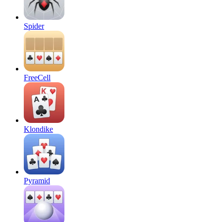
Spider
FreeCell
Klondike
Pyramid